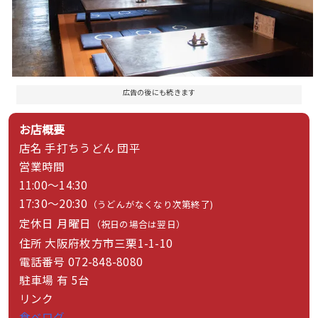
広告の後にも続きます
お店概要
店名
手打ちうどん 団平
営業時間
11:00～14:30
17:30～20:30
（うどんがなくなり次第終了)
定休日
月曜日
（祝日の場合は翌日）
住所
大阪府
枚方市三栗1-1-10
電話番号
072-848-8080
駐車場
有 5台
リンク
食ベログ