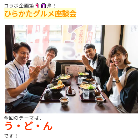
コラボ企画第
弾！
ひらかたグルメ座談会
今回のテーマは、
う・ど・ん
です！