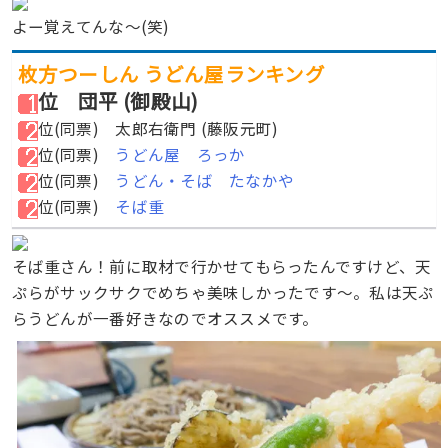
よー覚えてんな〜(笑)
枚方つーしん うどん屋ランキング
位 団平 (御殿山)
位
(同票)
太郎右衛門 (藤阪元町)
位
(同票)
うどん屋 ろっか
位
(同票)
うどん・そば たなかや
位
(同票)
そば重
そば重さん！前に取材で行かせてもらったんですけど、天
ぷらがサックサクでめちゃ美味しかったです〜。私は天ぷ
らうどんが一番好きなのでオススメです。