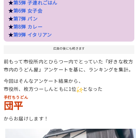
★
第5弾 子連れごはん
★
第6弾 女子会
★
第7弾 パン
★
第8弾 カレー
★
第9弾 イタリアン
広告の後にも続きます
前もって市役所内とひらつー内でとっていた『好きな枚方
市内のうどん屋』アンケートを基に、ランキングを集計。
今回はそんなアンケート結果から、
市役所、枚方つーしんともに1位
となった
手打ちうどん
団平
からお届けします！