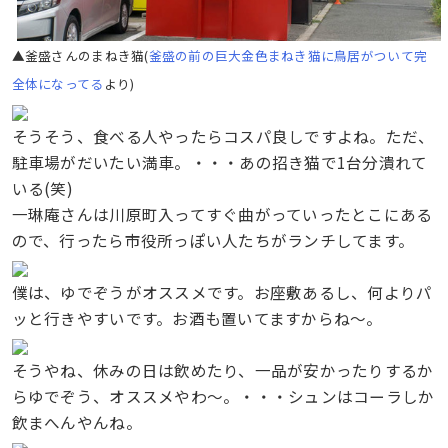
▲釜盛さんのまねき猫(
釜盛の前の巨大金色まねき猫に鳥居がついて完
全体になってる
より)
そうそう、食べる人やったらコスパ良しですよね。ただ、
駐車場がだいたい満車。・・・あの招き猫で1台分潰れて
いる(笑)
一琳庵さんは川原町入ってすぐ曲がっていったとこにある
ので、行ったら市役所っぽい人たちがランチしてます。
僕は、ゆでぞうがオススメです。お座敷あるし、何よりパ
ッと行きやすいです。お酒も置いてますからね〜。
そうやね、休みの日は飲めたり、一品が安かったりするか
らゆでぞう、オススメやわ〜。・・・シュンはコーラしか
飲まへんやんね。