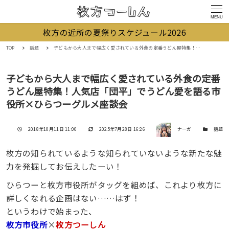
MENU
枚方の近所の夏祭りスケジュール2026
TOP
話題
子どもから大人まで幅広く愛されている外食の定番うどん屋特集！人気店「団平」でうどん愛を語る市役所×ひらつーグルメ座談会
子どもから大人まで幅広く愛されている外食の定番
うどん屋特集！人気店「団平」でうどん愛を語る市
役所×ひらつーグルメ座談会
著者
投稿日
更新日
カテゴリー
2018年10月11日 11:00
2025年7月28日 16:26
ナーガ
話題
枚方の知られているような知られていないような新たな魅
力を発掘してお伝えしたーい！
ひらつーと枚方市役所がタッグを組めば、これより枚方に
詳しくなれる企画はない……はず！
というわけで始まった、
枚方市役所
×
枚方つーしん