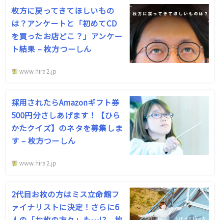
枚方に戻ってきてほしいもの
は？アンケートと「初めてCD
を買ったお店どこ？」アンケー
ト結果 – 枚方つーしん
www.hira2.jp
採用されたらAmazonギフト券
500円分さしあげます！【ひら
かたクイズ】のネタを募集しま
す – 枚方つーしん
www.hira2.jp
2代目お枚の方はミス立命館フ
ァイナリストに決定！さらに6
人の「お枚の方々」も…!? – 枚