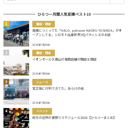
索
ひらつー月間人気記事ベスト10
開店・閉店
高槻につくってた「HALO, patissier KAORU YOSHIDA」がオ
ープンしてる。シロモト出身世界3位パティシエのお店
2026年7月26日
開店・閉店
イオンモール久御山の複数店舗が開店＆閉店
2026年7月29日
ニュース
宮之阪に行列できてた。あら川の桃
2026年7月10日
イベント
枚方の近所の夏祭りスケジュール2026【ひらつーまとめ】