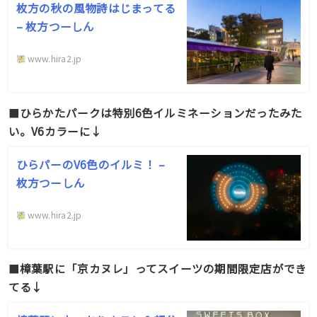
枚方の秋の風物詩はじまってる
– 枚方つーしん
www.hira2.jp
■
ひらかたパークは特別6色イルミネーションだったみた
い。V6カラーに↓
ひらパーのV6色のイルミ！ –
枚方つーしん
www.hira2.jp
■
樟葉駅に「京カヌレ」ってスイーツの期間限定店ができ
てる↓