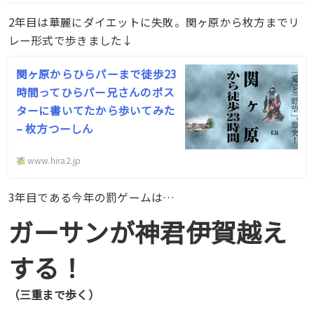
2年目は華麗にダイエットに失敗。関ヶ原から枚方までリ
レー形式で歩きました↓
関ヶ原からひらパーまで徒歩23
時間ってひらパー兄さんのポス
ターに書いてたから歩いてみた
– 枚方つーしん
www.hira2.jp
3年目である今年の罰ゲームは…
ガーサンが神君伊賀越え
する！
（三重まで歩く）