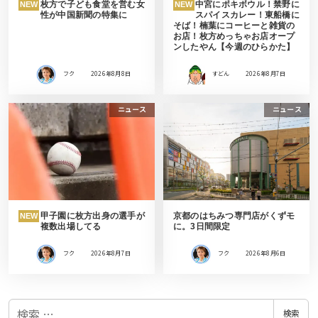
枚方で子ども食堂を営む女
中宮にポキボウル！禁野に
NEW
NEW
性が中国新聞の特集に
スパイスカレー！東船橋に
そば！楠葉にコーヒーと雑貨の
お店！枚方めっちゃお店オープ
ンしたやん【今週のひらかた】
フク
2026年8月8日
すどん
2026年8月7日
ニュース
ニュース
甲子園に枚方出身の選手が
京都のはちみつ専門店がくずモ
NEW
複数出場してる
に。3日間限定
フク
2026年8月7日
フク
2026年8月6日
検
検索