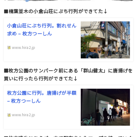
■
楠葉並木の小倉山荘にぷち行列ができてた↓
小倉山荘にぷち行列。割れせん
求め – 枚方つーしん
www.hira2.jp
■枚方公園のサンパーク前にある「群山健太」に唐揚げを
買いに行ったら行列ができてた↓
枚方公園に行列。唐揚げが半額
– 枚方つーしん
www.hira2.jp