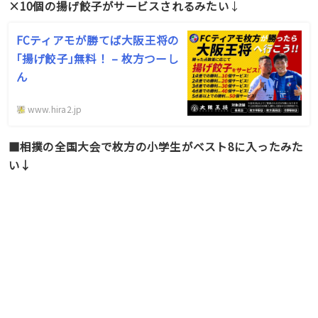
×10個の揚げ餃子がサービスされるみたい
↓
FCティアモが勝てば大阪王将の
｢揚げ餃子｣無料！ – 枚方つーし
ん
www.hira2.jp
■相撲の全国大会で枚方の小学生がベスト8に入ったみた
い↓