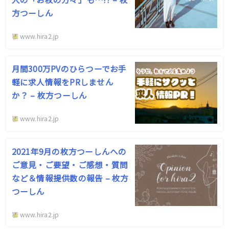
方つーしん
www.hira2.jp
月間300万PVのひらつーでお手
軽に求人情報をPRしません
か？ – 枚方つーしん
www.hira2.jp
2021年9月の枚方つーしんへの
ご意見・ご要望・ご感想・質問
など＆情報提供数の報告 – 枚方
つーしん
www.hira2.jp