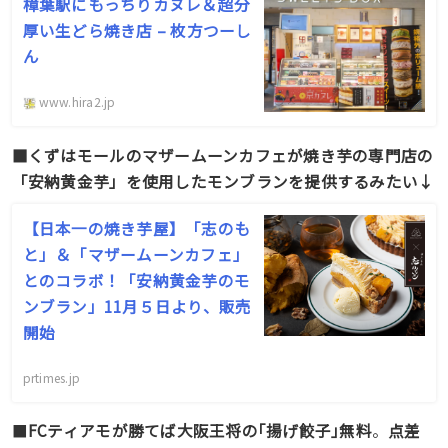
樟葉駅にもっちりカヌレ＆超分
厚い生どら焼き店 – 枚方つーし
ん
www.hira2.jp
■くずはモールのマザームーンカフェが焼き芋の専門店の
「安納黄金芋」を使用したモンブランを提供するみたい↓
【日本一の焼き芋屋】「志のも
と」＆「マザームーンカフェ」
とのコラボ！「安納黄金芋のモ
ンブラン」11月５日より、販売
開始
prtimes.jp
■
FCティアモが勝てば大阪王将の｢揚げ餃子｣無料
。
点差