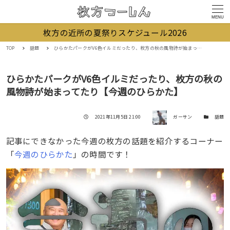
MENU
枚方の近所の夏祭りスケジュール2026
TOP
話題
ひらかたパークがV6色イルミだったり、枚方の秋の風物詩が始まってたり【今週のひらかた】
ひらかたパークがV6色イルミだったり、枚方の秋の
風物詩が始まってたり【今週のひらかた】
著者
投稿日
カテゴリー
2021年11月5日 21:00
ガーサン
話題
記事にできなかった今週の枚方の話題を紹介するコーナー
「
今週のひらかた
」の時間です！