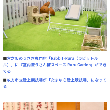
■
宮之阪のうさぎ専門店「Rabbit-Ruru（ラビットル
ル）」に『室内型うさんぽスペース Ruru Garden』ができ
てる
■
枚方市立陸上競技場が「たまゆら陸上競技場」になって
る