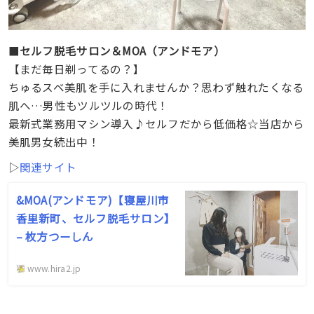
■
セルフ脱毛サロン＆MOA（アンドモア）
【まだ毎日剃ってるの？】
ちゅるスベ美肌を手に入れませんか？思わず触れたくなる
肌へ…男性もツルツルの時代！
最新式業務用マシン導入♪セルフだから低価格☆当店から
美肌男女続出中！
▷
関連サイト
&MOA(アンドモア)【寝屋川市
香里新町、セルフ脱毛サロン】
– 枚方つーしん
www.hira2.jp