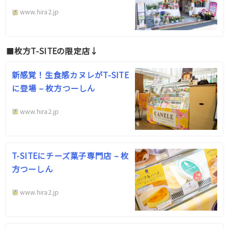
www.hira2.jp
■
枚方T-SITEの限定店↓
新感覚！生食感カヌレがT-SITE
に登場 – 枚方つーしん
www.hira2.jp
T-SITEにチーズ菓子専門店 – 枚
方つーしん
www.hira2.jp