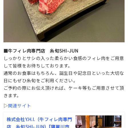
■牛フィレ肉専門店 糸旬SHI-JUN
しっかりとサシの入った柔らかい食感のフィレ肉をご用意
して皆様をお待ちしております。
通常のお食事はもちろん、誕生日や記念日といった大切な
日にもぜひ糸旬をご利用ください。
ご予約の際にお伝え頂ければ、ケーキ等もご用意させて頂
きます。
▷
関連サイト
株式会社Y.H.I.（牛フィレ肉専門
店 糸旬SHI-JUN)【寝屋川市