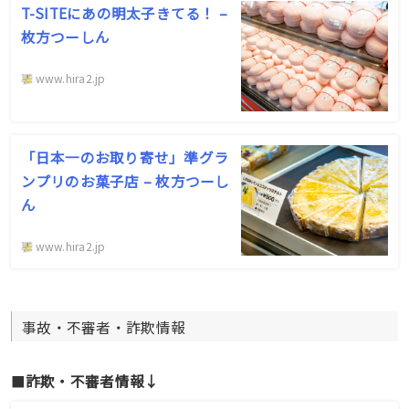
T-SITEにあの明太子きてる！ –
枚方つーしん
www.hira2.jp
「日本一のお取り寄せ」準グラ
ンプリのお菓子店 – 枚方つーし
ん
www.hira2.jp
事故・不審者・詐欺情報
■
詐欺・不審者情報↓