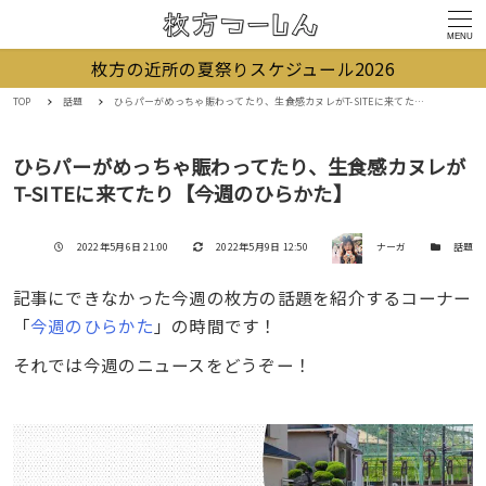
MENU
枚方の近所の夏祭りスケジュール2026
TOP
話題
ひらパーがめっちゃ賑わってたり、生食感カヌレがT-SITEに来てたり【今週のひらかた】
ひらパーがめっちゃ賑わってたり、生食感カヌレが
T-SITEに来てたり【今週のひらかた】
著者
投稿日
更新日
カテゴリー
2022年5月6日 21:00
2022年5月9日 12:50
ナーガ
話題
記事にできなかった今週の枚方の話題を紹介するコーナー
「
今週のひらかた
」の時間です！
それでは今週のニュースをどうぞー！