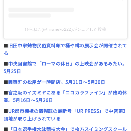
ひらねこ(@hiraneko222)がシェアした投稿
■
旧田中家鋳物民俗資料館で桶や樽の展示会が開催されて
る
■
中央図書館で「ローマの休日」の上映会があるみたい
。
5月25日
■
岡東町の松屋が一時閉店。5月11日〜5月30日
■
宮之阪のイズミヤにある「ココカラファイン」が臨時休
業。5月16日～5月26日
■
UR都市機構の情報誌の最新号「UR PRESS」で中宮第3
団地が取り上げられている
■
「日本選手権水泳競技大会」で枚方スイミングスクール