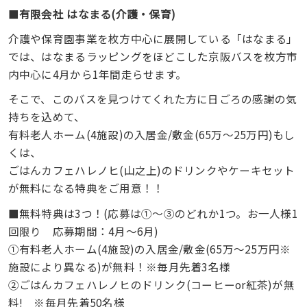
■
有限会社 はなまる(介護・保育)
介護や保育園事業を枚方中心に展開している「はなまる」
では、はなまるラッピングをほどこした京阪バスを枚方市
内中心に4月から1年間走らせます。
そこで、このバスを見つけてくれた方に日ごろの感謝の気
持ちを込めて、
有料老人ホーム(4施設)の入居金/敷金(65万～25万円)もし
くは、
ごはんカフェハレノヒ(山之上)のドリンクやケーキセット
が無料になる特典をご用意！！
■無料特典は3つ！(応募は①～③のどれか1つ。お一人様1
回限り 応募期間：4月～6月)
①有料老人ホーム(4施設)の入居金/敷金(65万～25万円※
施設により異なる)が無料！※毎月先着3名様
②ごはんカフェハレノヒのドリンク(コーヒーor紅茶)が無
料! ※毎月先着50名様