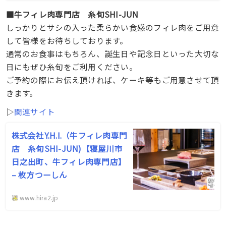
■牛フィレ肉専門店 糸旬SHI-JUN
しっかりとサシの入った柔らかい食感のフィレ肉をご用意
して皆様をお待ちしております。
通常のお食事はもちろん、誕生日や記念日といった大切な
日にもぜひ糸旬をご利用ください。
ご予約の際にお伝え頂ければ、ケーキ等もご用意させて頂
きます。
▷
関連サイト
株式会社Y.H.I.（牛フィレ肉専門
店 糸旬SHI-JUN)【寝屋川市
日之出町、牛フィレ肉専門店】
– 枚方つーしん
www.hira2.jp