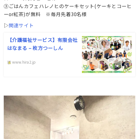
③ごはんカフェハレノヒのケーキセット(ケーキとコーヒ
ーor紅茶)が無料 ※毎月先着30名様
▷
関連サイト
【介護福祉サービス】有限会社
はなまる – 枚方つーしん
www.hira2.jp