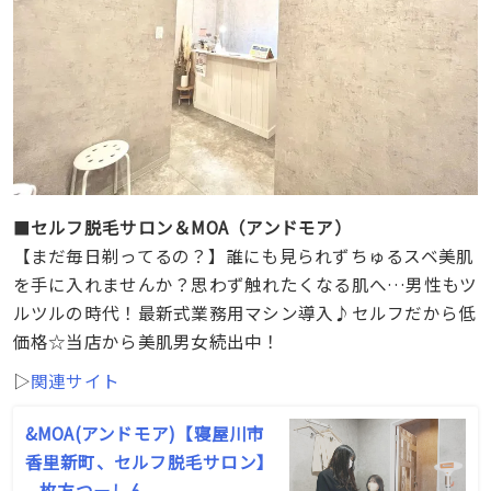
■
セルフ脱毛サロン＆MOA（アンドモア）
【まだ毎日剃ってるの？】誰にも見られずちゅるスベ美肌
を手に入れませんか？思わず触れたくなる肌へ…男性もツ
ルツルの時代！最新式業務用マシン導入♪セルフだから低
価格☆当店から美肌男女続出中！
▷
関連サイト
&MOA(アンドモア)【寝屋川市
香里新町、セルフ脱毛サロン】
– 枚方つーしん