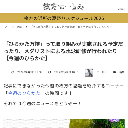
MENU
枚方の近所の夏祭りスケジュール2026
TOP
話題
「ひらかた万博」って取り組みが実施される予定だったり、メダリストによる水泳研修が行われたり【今週のひらかた】
「ひらかた万博」って取り組みが実施される予定だ
ったり、メダリストによる水泳研修が行われたり
【今週のひらかた】
著者
投稿日
更新日
カテゴリー
2022年6月3日 21:00
2022年6月9日 10:16
ガーサン
話題
記事にできなかった今週の枚方の話題を紹介するコーナー
「
今週のひらかた
」の時間です！
それでは今週のニュースをどうぞー！