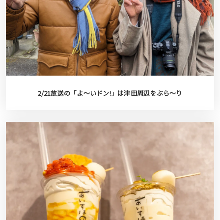
2/21放送の「よ〜いドン!」は津田周辺をぶら〜り