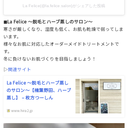
La Felice(@la.felice.salon)がシェアした投稿
◼︎La Felice ～脱毛とハーブ蒸しのサロン～
寒さが厳しくなり、湿度も低く、お肌も乾燥で弱ってしま
います。
様々なお肌に対応したオーダーメイドトリートメントで
す。
冬に負けないお肌づくりを目指しましょう！
▷
関連サイト
La Felice ～脱毛とハーブ蒸し
のサロン～【楠葉野田、ハーブ
蒸し】 – 枚方つーしん
www.hira2.jp