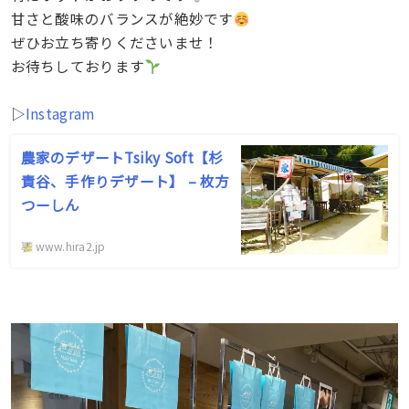
甘さと酸味のバランスが絶妙です
ぜひお立ち寄りくださいませ！
お待ちしております
▷
Instagram
農家のデザートTsiky Soft【杉
責谷、手作りデザート】 – 枚方
つーしん
www.hira2.jp