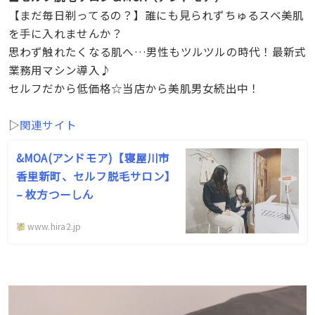
【まだ毎日剃ってるの？】誰にも見られずちゅるスベ美肌
を手に入れませんか？
思わず触れたくなる肌へ…男性もツルツルの時代！最新式
業務用マシン導入♪
セルフだから低価格☆当店から美肌男女続出中！
▷
関連サイト
&MOA(アンドモア)【寝屋川市
香里新町、セルフ脱毛サロン】
– 枚方つーしん
www.hira2.jp