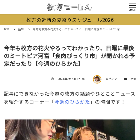
MENU
枚方の近所の夏祭りスケジュール2026
TOP
話題
今年も枚方の花火やるってわかったり、日曜に最後のミートピア河富「食肉びっくり市」が開かれる予定だったり【今週のひらかた】
今年も枚方の花火やるってわかったり、日曜に最後
のミートピア河富「食肉びっくり市」が開かれる予
定だったり【今週のひらかた】
著者
投稿日
カテゴリー
2023年2月24日 21:00
メグミン
話題
記事にできなかった今週の枚方の話題やひとことニュース
を紹介するコーナー「
今週のひらかた
」の時間です！