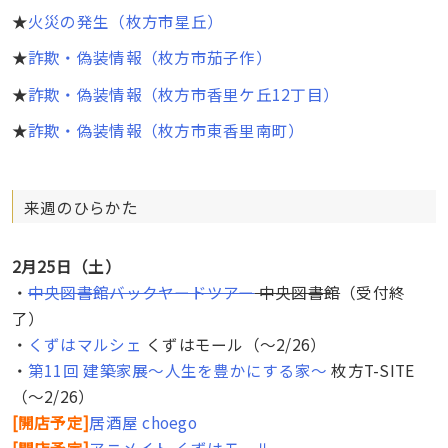
★
火災の発生（枚方市星丘）
★
詐欺・偽装情報（枚方市茄子作）
★
詐欺・偽装情報（枚方市香里ケ丘12丁目）
★
詐欺・偽装情報（枚方市東香里南町）
来週のひらかた
2月25日（土）
・
中央図書館バックヤードツアー
中央図書館
（受付終
了）
・
くずはマルシェ
くずはモール（〜2/26）
・
第11回 建築家展～人生を豊かにする家～
枚方T-SITE
（〜2/26）
[
開店予定
]
居酒屋 choego
[
開店予定
]
アニメイト くずはモール