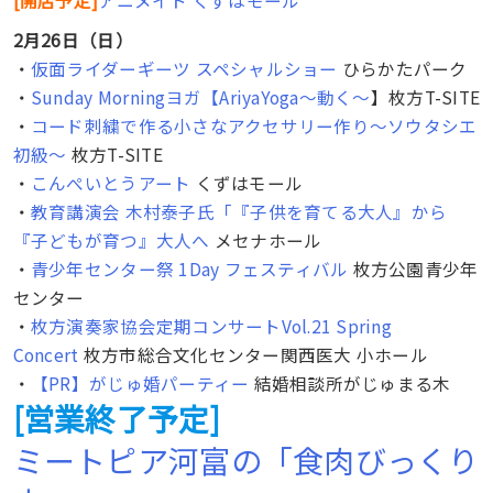
2月26日（日）
・
仮面ライダーギーツ スペシャルショー
ひらかたパーク
・
Sunday Morningヨガ【AriyaYoga～動く～
】枚方T-SITE
・
コード刺繍で作る小さなアクセサリー作り～ソウタシエ
初級～
枚方T-SITE
・
こんぺいとうアート
くずはモール
・
教育講演会 木村泰子氏「『子供を育てる大人』から
『子どもが育つ』大人へ
メセナホール
・
青少年センター祭 1Day フェスティバル
枚方公園青少年
センター
・
枚方演奏家協会定期コンサートVol.21 Spring
Concert
枚方市総合文化センター関西医大 小ホール
・
【PR】がじゅ婚パーティー
結婚相談所がじゅまる木
[営業終了予定]
ミートピア河富の「食肉びっくり