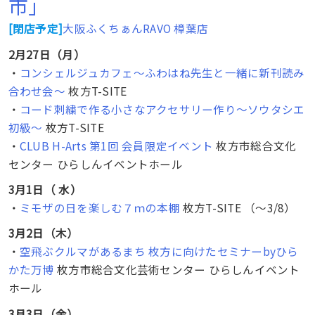
市」
[閉店予定]
大阪ふくちぁんRAVO 樟葉店
2月27日（月）
・
コンシェルジュカフェ～ふわはね先生と一緒に新刊読み
合わせ会～
枚方T-SITE
・
コード刺繍で作る小さなアクセサリー作り～ソウタシエ
初級～
枚方T-SITE
・
CLUB H-Arts 第1回 会員限定イベント
枚方市総合文化
センター ひらしんイベントホール
3月1日（ 水）
・
ミモザの日を楽しむ７ｍの本棚
枚方T-SITE （〜3/8）
3月2日（木）
・
空飛ぶクルマがあるまち 枚方に向けたセミナーbyひら
かた万博
枚方市総合文化芸術センター ひらしんイベント
ホール
3月3日（金）