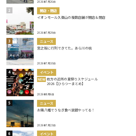
2026年7月26日
開店・閉店
イオンモール久御山の複数店舗が開店＆閉店
2026年7月29日
ニュース
宮之阪に行列できてた。あら川の桃
2026年7月10日
イベント
枚方の近所の夏祭りスケジュール
NEW
2026【ひらつーまとめ】
2026年8月6日
ニュース
お隣八幡でうなぎ食べ放題やってる！
2026年7月23日
イベント