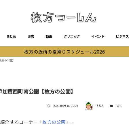
まとめ
お店
動画
クリニック
イベント
ビジネス
枚方の近所の夏祭りスケジュール2026
枚方の公園】
伊加賀西町南公園【枚方の公園】
著者
投稿日
カテゴリー
2021年5月4日 19:00
すどん
まち
ご紹介するコーナー「
枚方の公園
」。