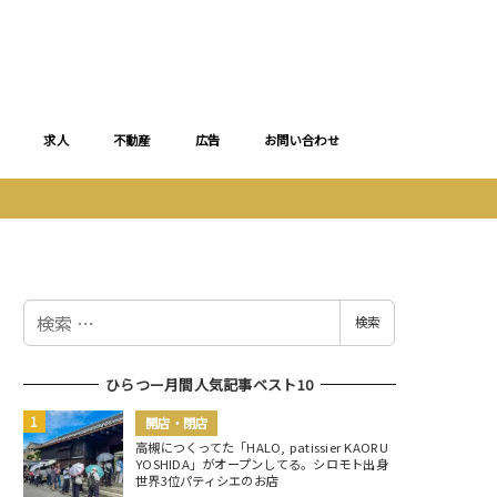
求人
不動産
広告
お問い合わせ
検
検索
索
ひらつー月間人気記事ベスト10
開店・閉店
高槻につくってた「HALO, patissier KAORU
YOSHIDA」がオープンしてる。シロモト出身
世界3位パティシエのお店