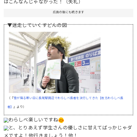
はこんなんじゃなかった！（失礼）
広告の後にも続きます
▼迷走していくすどんの図
（『
雪が降る寒い日に長尾駅周辺でわらしべ長者を決行してきた【枚方わらしべ長
者】
』より）
わらしべ楽しいですね
と、とりあえず学生さんの優しさに甘えてばっかじゃダ
メですよ！他行きましょう！他！