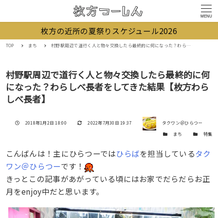
MENU
枚方の近所の夏祭りスケジュール2026
TOP
まち
村野駅周辺で道行く人と物々交換したら最終的に何になった？わらしべ長者をしてきた結果【枚方わらしべ長者】
村野駅周辺で道行く人と物々交換したら最終的に何
になった？わらしべ長者をしてきた結果【枚方わら
しべ長者】
著者
投稿日
更新日
2018年1月2日 18:00
2022年7月30日 19:37
タクワン＠ひらつー
カテゴリー
カテゴリー
まち
特集
こんばんは！主にひらつーでは
ひらば
を担当している
タク
ワン＠ひらつー
です！
きっとこの記事があがっている頃にはお家でだらだらお正
月をenjoy中だと思います。