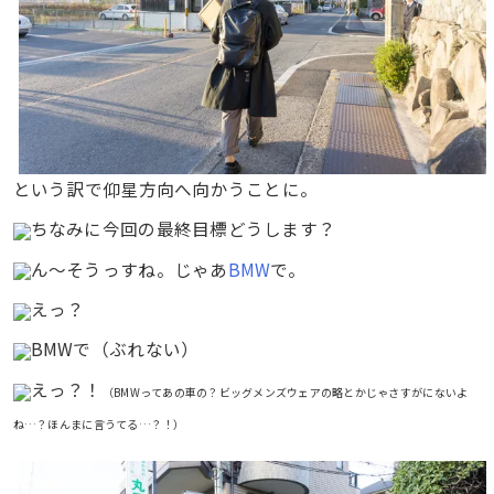
という訳で仰星方向へ向かうことに。
ちなみに今回の最終目標どうします？
ん〜そうっすね。じゃあ
BMW
で。
えっ？
BMWで（ぶれない）
えっ？！
（BMWってあの車の？ビッグメンズウェアの略とかじゃさすがにないよ
ね…？ほんまに言うてる…？！）