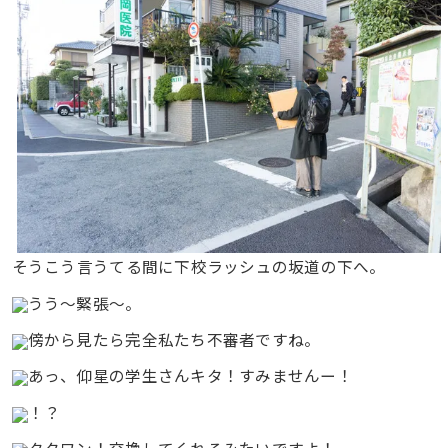
そうこう言うてる間に下校ラッシュの坂道の下へ。
うう〜緊張〜。
傍から見たら完全私たち不審者ですね。
あっ、仰星の学生さんキタ！すみませんー！
！？