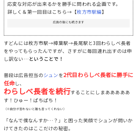
応変な対応が出来るかを勝手に問われる企画です。
詳しく＆第一回目はこちら→【
枚方市駅編
】
広告の後にも続きます
すどんには枚方市駅→樟葉駅→長尾駅と3回わらしべ長者
をやってもらったんですが、さすがに毎回連れ出すのは申
し訳ない…
ということで！
2代目わらしべ長者に勝手に
普段は広告担当の
シュン
を
任命
し、
わらしべ長者を続行
することにしまあああああ
す！ひゅー！ぱちぱち！
（※自分が言わないと誰も言ってくれない）
「なんで僕なんすか…？」と困った笑顔でシュンが問いか
けてきたのはここだけの秘密。