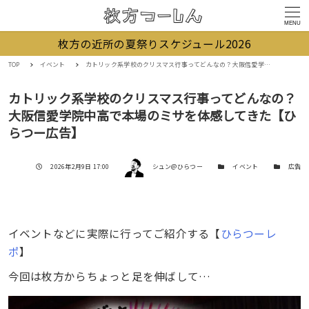
MENU
枚方の近所の夏祭りスケジュール2026
TOP
イベント
カトリック系学校のクリスマス行事ってどんなの？大阪信愛学院中高で本場のミサを体感してきた【ひらつー広告】
カトリック系学校のクリスマス行事ってどんなの？
大阪信愛学院中高で本場のミサを体感してきた【ひ
らつー広告】
著者
投稿日
カテゴリー
カテゴリー
2026年2月9日 17:00
シュン@ひらつー
イベント
広告
イベントなどに実際に行ってご紹介する【
ひらつーレ
ポ
】
今回は枚方からちょっと足を伸ばして…