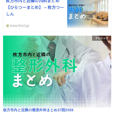
枚方市内と近隣の内科まとめ
【ひらつーまとめ】 – 枚方つー
しん
www.hira2.jp
ク
クリニック
子どもの予防接種、多すぎ！受け忘れを防ぐコツは？【ひらつー