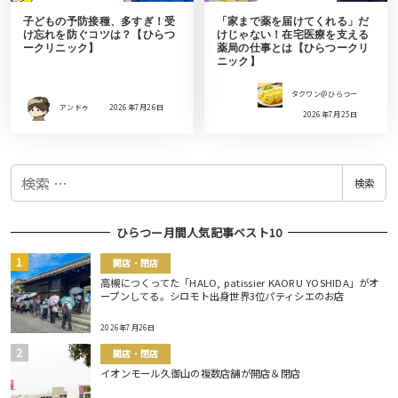
子どもの予防接種、多すぎ！受
「家まで薬を届けてくれる」だ
け忘れを防ぐコツは？【ひらつ
けじゃない！在宅医療を支える
ークリニック】
薬局の仕事とは【ひらつークリ
ニック】
タクワン＠ひらつー
アンドゥ
2026年7月26日
2026年7月25日
検
検索
索
ひらつー月間人気記事ベスト10
開店・閉店
高槻につくってた「HALO, patissier KAORU YOSHIDA」がオ
ープンしてる。シロモト出身世界3位パティシエのお店
2026年7月26日
開店・閉店
イオンモール久御山の複数店舗が開店＆閉店