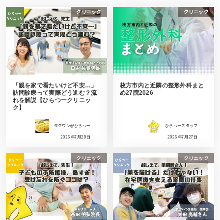
クリニック
クリニック
「親を家で看たいけど不安…」
枚方市内と近隣の整形外科まと
訪問診療って実際どう進む？流
め27院2026
れを解説【ひらつークリニッ
ク】
タクワン＠ひらつー
ひらつースタッフ
2026年7月29日
2026年7月27日
クリニック
クリニック