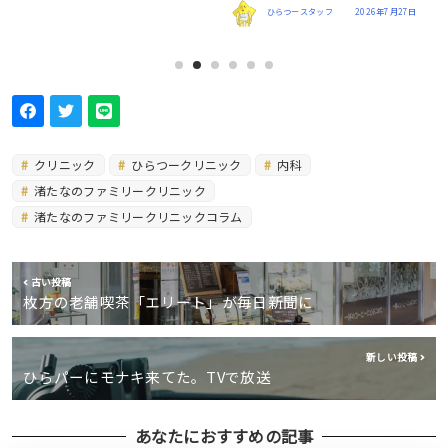
クリニック】
アンドゥ
2026年7月26日
クリニック
ひらつークリニック
内科
渚たなのファミリークリニック
渚たなのファミリークリニックコラム
古い投稿
枚方の老舗喫茶「エリート」が毎日新聞に
新しい投稿
ひらパーにモナキ来てた。TVで放送
あなたにおすすめの記事