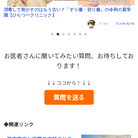
常
春先や季節の変わり目に要注意！自律神経の乱れって？【ひらつ
ークリニック】
4日
アンドゥ
2026年3月27日
お医者さんに聞いてみたい質問、お待ちしてお
ります！
↓↓ココから！↓↓
質問を送る
◆関連リンク