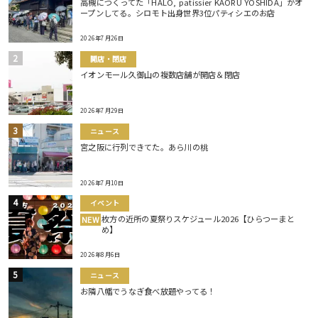
高槻につくってた「HALO, patissier KAORU YOSHIDA」がオ
ープンしてる。シロモト出身世界3位パティシエのお店
2026年7月26日
開店・閉店
イオンモール久御山の複数店舗が開店＆閉店
2026年7月29日
ニュース
宮之阪に行列できてた。あら川の桃
2026年7月10日
イベント
枚方の近所の夏祭りスケジュール2026【ひらつーまと
NEW
め】
2026年8月6日
ニュース
お隣八幡でうなぎ食べ放題やってる！