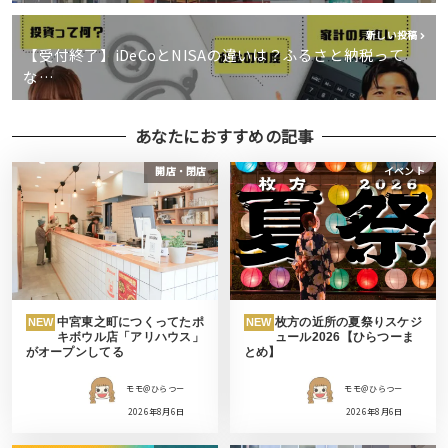
新しい投稿
【受付終了】iDeCoとNISAの違いは？ふるさと納税って
な…
あなたにおすすめの記事
開店・閉店
イベント
中宮東之町につくってたポ
枚方の近所の夏祭りスケジ
NEW
NEW
キボウル店「アリハウス」
ュール2026【ひらつーま
がオープンしてる
とめ】
モモ＠ひらつー
モモ＠ひらつー
2026年8月6日
2026年8月6日