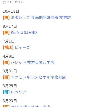
(マツモトキヨシ)
10月18日
[開]
清水シェフ 食品開発研究所 枚方店
9月17日
[移]
Kid’s US.LAND
7月1日
[増床]
ビィーゴ
4月8日
[開]
パレット 枚方ビオルネ店
3月31日
[開]
マツモトキヨシ ビオルネ枚方店
3月29日
[閉]
ロベリア
3月23日
[移]
セリア 枚方ビオルネ店