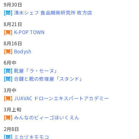
9月30日
[閉]
清水シェフ 食品開発研究所 枚方店
8月21日
[開]
K-POP TOWN
8月16日
[開]
Bodysh
6月中
[閉]
靴屋「ラ・セーヌ」
[閉]
合鍵と靴の修理屋「スタンド」
3月中
[開]
JUAVAC ドローンエキスパートアカデミー
3月上旬
[開]
みんなのビィーゴほいくえん
2月8日
[閉]
ミカヅキモモコ