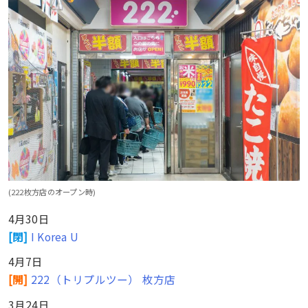
(222枚方店のオープン時)
4月30日
[閉]
I Korea U
4月7日
[開]
222（トリプルツー）
枚方店
3月24日