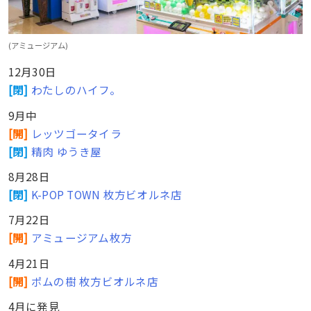
(アミュージアム)
12月30日
[閉]
わたしのハイフ。
9月中
[
開
]
レッツゴータイラ
[閉]
精肉 ゆうき屋
8月28日
[閉]
K-POP TOWN 枚方ビオルネ店
7月22日
[開]
アミュージアム枚方
4月21日
[開]
ポムの樹 枚方ビオルネ店
4月に発見