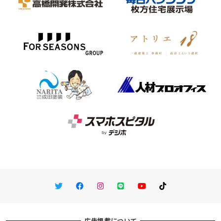
Twitter
Facebook
Instagram
LINE
You Tube
TikTok
広告掲載について