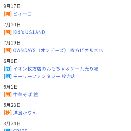
9月17日
[開]
ビィーゴ
7月20日
[開]
Kid’s US.LAND
7月19日
[開]
OWNDAYS（オンデーズ） 枚方ビオルネ店
6月9日
[閉]
イオン枚方店のおもちゃ＆ゲーム売り場
[閉]
モーリーファンタジー 枚方店
6月1日
[開]
中華そば 麓
5月28日
[移]
洋食かりん
3月24日
[閉]
CRATE