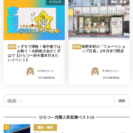
イベント
開店・閉店
くずモで津軽！南中振では
牧野本町の「フルーツショ
NEW
NEW
お祭り！水鉄砲大会がくず
ップ日高」が8月末で閉店
はで【ひらつー的今週末行きた
いイベント】
モモ＠ひらつー
モモ＠ひらつー
2026年8月6日
2026年8月6日
検
検索
索
ひらつー月間人気記事ベスト10
開店・閉店