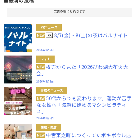
■最新の投稿
広告の後にも続きます
PRニュース
8/7(金)・8(土)の夜はバルナイト
PR
NEW
2026年8月6日
フォト
枚方から見た「2026びわ湖大花火大
NEW
会」
2026年8月6日
お店のニュース
50代からでも変わります。運動が苦手
NEW
な女性へ「気軽に始めるマシンピラティ
ス」
2026年8月6日
開店・閉店
中宮東之町につくってたポキボウル店
NEW