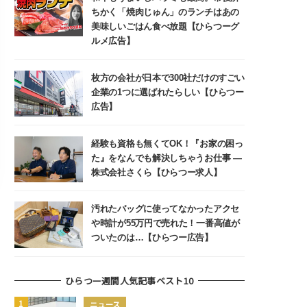
ちかく「焼肉じゅん」のランチはあの
美味しいごはん食べ放題【ひらつーグ
ルメ広告】
枚方の会社が日本で300社だけのすごい
企業の1つに選ばれたらしい【ひらつー
広告】
経験も資格も無くてOK！『お家の困っ
た』をなんでも解決しちゃうお仕事 ―
株式会社さくら【ひらつー求人】
汚れたバッグに使ってなかったアクセ
や時計が55万円で売れた！一番高値が
ついたのは…【ひらつー広告】
ひらつー週間人気記事ベスト10
ニュース