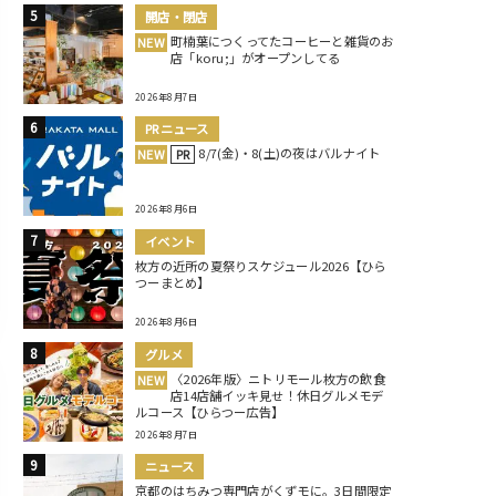
開店・閉店
町楠葉につくってたコーヒーと雑貨のお
NEW
店「koru;」がオープンしてる
2026年8月7日
PRニュース
8/7(金)・8(土)の夜はバルナイト
NEW
PR
2026年8月6日
イベント
枚方の近所の夏祭りスケジュール2026【ひら
つーまとめ】
2026年8月6日
グルメ
〈2026年版〉ニトリモール枚方の飲食
NEW
店14店舗イッキ見せ！休日グルメモデ
ルコース【ひらつー広告】
2026年8月7日
ニュース
京都のはちみつ専門店がくずモに。3日間限定