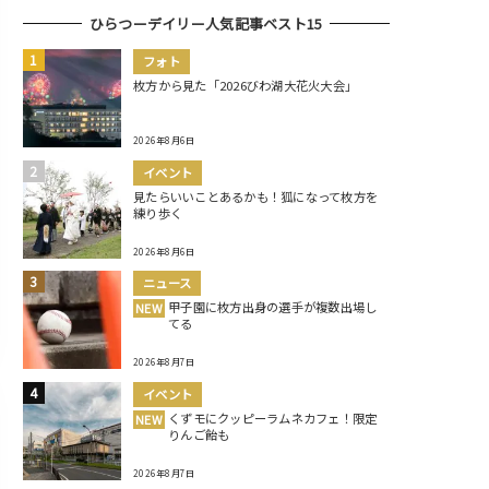
ひらつーデイリー人気記事ベスト15
フォト
枚方から見た「2026びわ湖大花火大会」
2026年8月6日
イベント
見たらいいことあるかも！狐になって枚方を
練り歩く
2026年8月6日
ニュース
甲子園に枚方出身の選手が複数出場し
NEW
てる
2026年8月7日
イベント
くずモにクッピーラムネカフェ！限定
NEW
りんご飴も
2026年8月7日