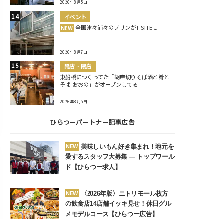
2026年8月5日
イベント
全国津々浦々のプリンがT-SITEに
NEW
2026年8月7日
開店・閉店
東船橋につくってた「胡麻切りそば酒と肴と
そば おおの」がオープンしてる
2026年8月5日
ひらつーパートナー記事広告
美味しいもん好き集まれ！地元を
NEW
愛するスタッフ大募集 ― トップワール
ド【ひらつー求人】
〈2026年版〉ニトリモール枚方
NEW
の飲食店14店舗イッキ見せ！休日グル
メモデルコース【ひらつー広告】