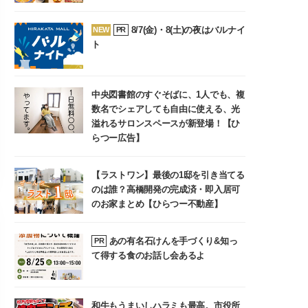
8/7(金)・8(土)の夜はバルナイ
NEW
PR
ト
中央図書館のすぐそばに、1人でも、複
数名でシェアしても自由に使える、光
溢れるサロンスペースが新登場！【ひ
らつー広告】
【ラストワン】最後の1邸を引き当てる
のは誰？高橋開発の完成済・即入居可
のお家まとめ【ひらつー不動産】
あの有名石けんを手づくり&知っ
PR
て得する食のお話し会あるよ
和牛もうまいしハラミも最高。市役所