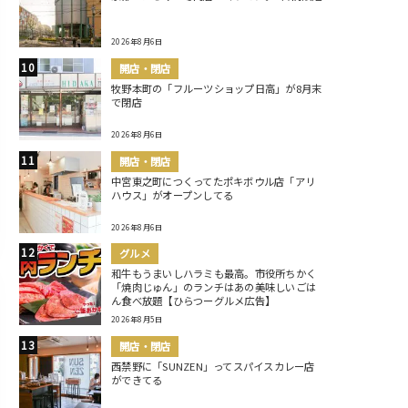
2026年8月6日
開店・閉店
牧野本町の「フルーツショップ日高」が8月末
で閉店
2026年8月6日
開店・閉店
中宮東之町につくってたポキボウル店「アリ
ハウス」がオープンしてる
2026年8月6日
グルメ
和牛もうまいしハラミも最高。市役所ちかく
「焼肉じゅん」のランチはあの美味しいごは
ん食べ放題【ひらつーグルメ広告】
2026年8月5日
開店・閉店
西禁野に「SUNZEN」ってスパイスカレー店
ができてる