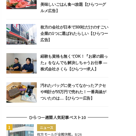
美味しいごはん食べ放題【ひらつーグ
ルメ広告】
枚方の会社が日本で300社だけのすごい
企業の1つに選ばれたらしい【ひらつー
広告】
経験も資格も無くてOK！『お家の困っ
た』をなんでも解決しちゃうお仕事 ―
株式会社さくら【ひらつー求人】
汚れたバッグに使ってなかったアクセ
や時計が55万円で売れた！一番高値が
ついたのは…【ひらつー広告】
ひらつー週間人気記事ベスト10
ニュース
枚方モールが全館休館。8/26