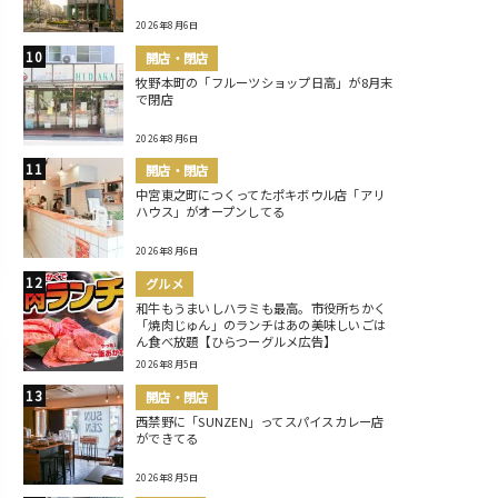
2026年8月6日
開店・閉店
牧野本町の「フルーツショップ日高」が8月末
で閉店
2026年8月6日
開店・閉店
中宮東之町につくってたポキボウル店「アリ
ハウス」がオープンしてる
2026年8月6日
グルメ
和牛もうまいしハラミも最高。市役所ちかく
「焼肉じゅん」のランチはあの美味しいごは
ん食べ放題【ひらつーグルメ広告】
2026年8月5日
開店・閉店
西禁野に「SUNZEN」ってスパイスカレー店
ができてる
2026年8月5日