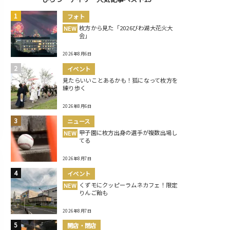
フォト
枚方から見た「2026びわ湖大花火大
NEW
会」
2026年8月6日
イベント
見たらいいことあるかも！狐になって枚方を
練り歩く
2026年8月6日
ニュース
甲子園に枚方出身の選手が複数出場し
NEW
てる
2026年8月7日
イベント
くずモにクッピーラムネカフェ！限定
NEW
りんご飴も
2026年8月7日
開店・閉店