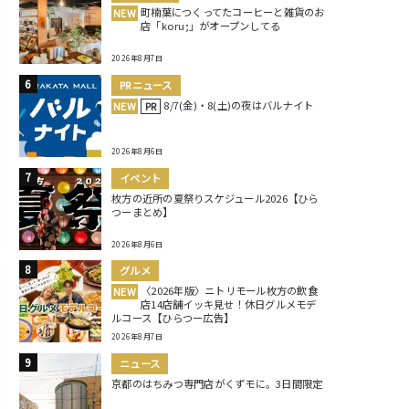
町楠葉につくってたコーヒーと雑貨のお
NEW
店「koru;」がオープンしてる
2026年8月7日
PRニュース
8/7(金)・8(土)の夜はバルナイト
NEW
PR
2026年8月6日
イベント
枚方の近所の夏祭りスケジュール2026【ひら
つーまとめ】
2026年8月6日
グルメ
〈2026年版〉ニトリモール枚方の飲食
NEW
店14店舗イッキ見せ！休日グルメモデ
ルコース【ひらつー広告】
2026年8月7日
ニュース
京都のはちみつ専門店がくずモに。3日間限定