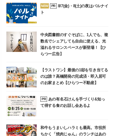
8/7(金)・8(土)の夜はバルナイ
NEW
PR
ト
中央図書館のすぐそばに、1人でも、複
数名でシェアしても自由に使える、光
溢れるサロンスペースが新登場！【ひ
らつー広告】
【ラストワン】最後の1邸を引き当てる
のは誰？高橋開発の完成済・即入居可
のお家まとめ【ひらつー不動産】
あの有名石けんを手づくり&知っ
PR
て得する食のお話し会あるよ
和牛もうまいしハラミも最高。市役所
ちかく「焼肉じゅん」のランチはあの