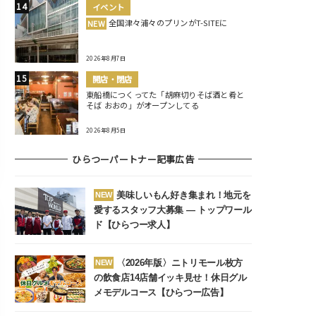
イベント
全国津々浦々のプリンがT-SITEに
NEW
2026年8月7日
開店・閉店
東船橋につくってた「胡麻切りそば酒と肴と
そば おおの」がオープンしてる
2026年8月5日
ひらつーパートナー記事広告
美味しいもん好き集まれ！地元を
NEW
愛するスタッフ大募集 ― トップワール
ド【ひらつー求人】
〈2026年版〉ニトリモール枚方
NEW
の飲食店14店舗イッキ見せ！休日グル
メモデルコース【ひらつー広告】