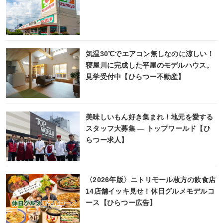
気温30℃でエアコン無しなのに涼しい！
寝屋川に完成した平屋のモデルハウス。
見学受付中【ひらつー不動産】
美味しいもん好き集まれ！地元を愛する
スタッフ大募集 ― トップワールド【ひ
らつー求人】
〈2026年版〉ニトリモール枚方の飲食店
14店舗イッキ見せ！休日グルメモデルコ
ース【ひらつー広告】