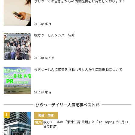
ひらつーでは皆さまからの情報提供をお待ちしております！
2013年7月2日
枚方つーしんメンバー紹介
2013年11月26日
枚方つーしんに広告を掲載しませんか？広告掲載について
2010年4月2日
ひらつーデイリー人気記事ベスト15
開店・閉店
枚方モールの「果汁工房 果琳」と「Triumph」が8月31
NEW
日で閉店