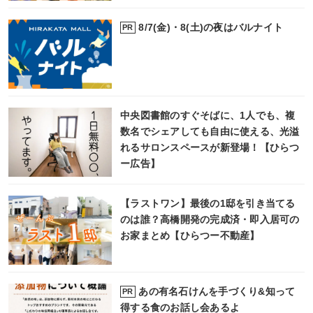
8/7(金)・8(土)の夜はバルナイト
PR
中央図書館のすぐそばに、1人でも、複
数名でシェアしても自由に使える、光溢
れるサロンスペースが新登場！【ひらつ
ー広告】
【ラストワン】最後の1邸を引き当てる
のは誰？高橋開発の完成済・即入居可の
お家まとめ【ひらつー不動産】
あの有名石けんを手づくり&知って
PR
得する食のお話し会あるよ