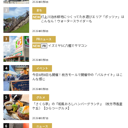
2026年8月8日
まち
打上川治水緑地につくってた水遊びエリア「ポッツァ」は
NEW
こんなん！ウォータースライダーも
2026年8月8日
PRニュース
イズミヤSC八幡でサマコン
NEW
PR
2026年8月8日
イベント
今日8月8日も開催！枚方モールで開催中の「バルナイト」はこ
んな感じ
2026年8月8日
グルメ
「さくら亭」の『和風おろしハンバーグランチ』（枚方市香里
ケ丘）【ひらつーグルメ】
2026年8月7日
ニュース