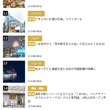
2026年8月7日
イベント
ビオルネに水遊び広場。スライダーも
NEW
2026年8月8日
フォト
いま枚方から「茨木辯天花火大会」の花火みえてる2026
NEW
2026年8月8日
ニュース
枚方で子ども食堂を営む女性が中国新聞の特集に
NEW
2026年8月8日
開店・閉店
長尾元町につくってるカフェは「J BOWL」ってアサイー
NEW
ボウルとグリークヨーグルト専門店。8月15日オープン予
定
2026年8月8日