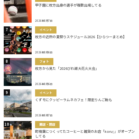
甲子園に枚方出身の選手が複数出場してる
2026年8月7日
イベント
枚方の近所の夏祭りスケジュール2026【ひらつーまとめ】
2026年8月6日
フォト
枚方から見た「2026びわ湖大花火大会」
2026年8月6日
イベント
くずモにクッピーラムネカフェ！限定りんご飴も
2026年8月7日
開店・閉店
町楠葉につくってたコーヒーと雑貨のお店「koru;」がオープン
してる