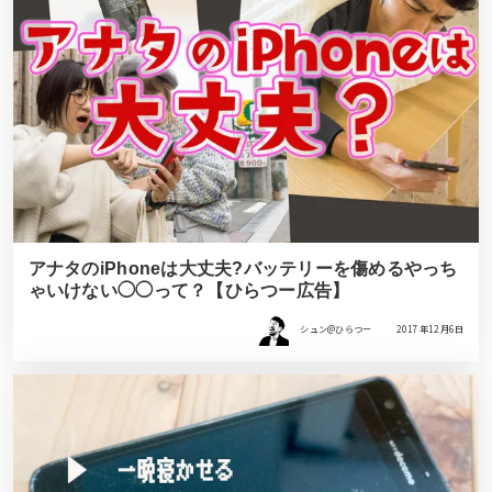
アナタのiPhoneは大丈夫?バッテリーを傷めるやっち
ゃいけない◯◯って？【ひらつー広告】
シュン@ひらつー
2017年12月6日