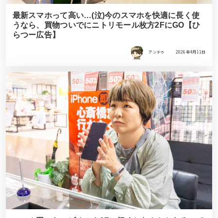
最新スマホって高い…(泣)今のスマホを快適に長く使
うなら、買物ついでにニトリモール枚方2FにGO【ひ
らつー広告】
アンドゥ
2026年4月11日