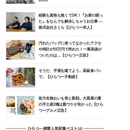
経験も資格も無くてOK！『お家の困っ
た』をなんでも解決しちゃうお仕事 ―
株式会社さくら【ひらつー求人】
汚れたバッグに使ってなかったアクセ
や時計が55万円で売れた！一番高値が
ついたのは…【ひらつー広告】
そうだ、平屋を建てよう。高級食パン
で。【ひらつー不動産】
枚方名物おいも巻と新顔。大黒屋の夏
の手土産2種は親ウケが良かった【ひら
つーグルメ広告】
ひらつー週間人気記事ベスト10