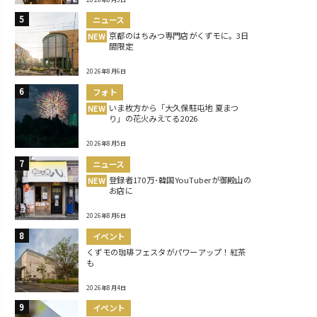
ニュース
京都のはちみつ専門店がくずモに。3日
NEW
間限定
2026年8月6日
フォト
いま枚方から「大久保駐屯地 夏まつ
NEW
り」の花火みえてる2026
2026年8月5日
ニュース
登録者170万･韓国YouTuberが御殿山の
NEW
お店に
2026年8月6日
イベント
くずモの珈琲フェスタがパワーアップ！紅茶
も
2026年8月4日
イベント