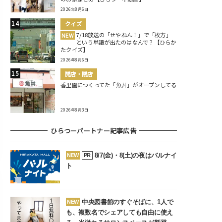
2026年8月6日
クイズ
7/18放送の「せやねん！」で「枚方」
NEW
という単語が出たのはなんで？【ひらか
たクイズ】
2026年8月6日
開店・閉店
香里園につくってた「魚丼」がオープンしてる
2026年8月3日
ひらつーパートナー記事広告
8/7(金)・8(土)の夜はバルナイ
NEW
PR
ト
中央図書館のすぐそばに、1人で
NEW
も、複数名でシェアしても自由に使え