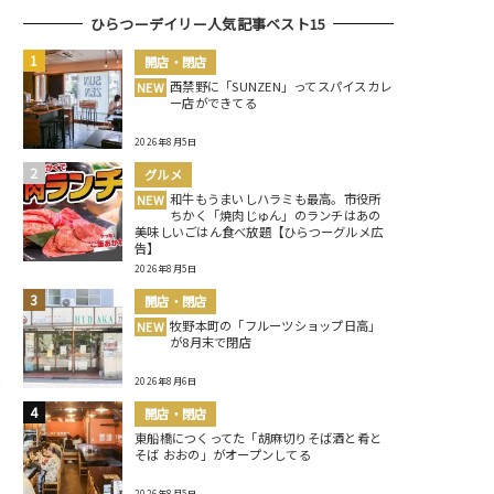
ひらつーデイリー人気記事ベスト15
開店・閉店
西禁野に「SUNZEN」ってスパイスカレ
NEW
ー店ができてる
2026年8月5日
グルメ
和牛もうまいしハラミも最高。市役所
NEW
ちかく「焼肉じゅん」のランチはあの
美味しいごはん食べ放題【ひらつーグルメ広
告】
2026年8月5日
開店・閉店
牧野本町の「フルーツショップ日高」
NEW
が8月末で閉店
2026年8月6日
開店・閉店
東船橋につくってた「胡麻切りそば酒と肴と
そば おおの」がオープンしてる
2026年8月5日