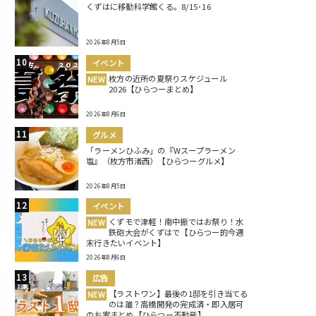
くずはに移動科学館くる。8/15･16
2026年8月5日
イベント
枚方の近所の夏祭りスケジュール
NEW
2026【ひらつーまとめ】
2026年8月6日
グルメ
「ラーメンひふみ」の『Wスープラーメン
塩』（枚方市渚西）【ひらつーグルメ】
2026年8月5日
イベント
くずモで津軽！南中振ではお祭り！水
NEW
鉄砲大会がくずはで【ひらつー的今週
末行きたいイベント】
2026年8月6日
広告
【ラストワン】最後の1邸を引き当てる
NEW
のは誰？高橋開発の完成済・即入居可
のお家まとめ【ひらつー不動産】