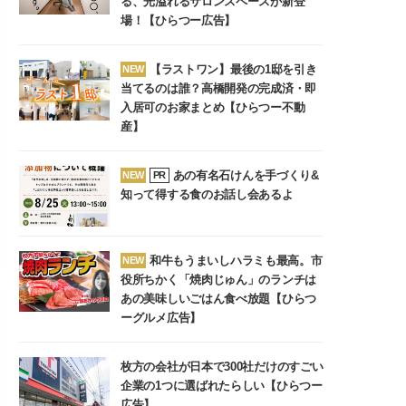
る、光溢れるサロンスペースが新登
場！【ひらつー広告】
【ラストワン】最後の1邸を引き
NEW
当てるのは誰？高橋開発の完成済・即
入居可のお家まとめ【ひらつー不動
産】
あの有名石けんを手づくり&
NEW
PR
知って得する食のお話し会あるよ
和牛もうまいしハラミも最高。市
NEW
役所ちかく「焼肉じゅん」のランチは
あの美味しいごはん食べ放題【ひらつ
ーグルメ広告】
枚方の会社が日本で300社だけのすごい
企業の1つに選ばれたらしい【ひらつー
広告】