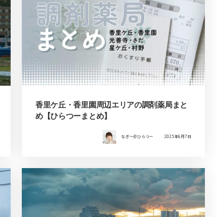
香里ケ丘・香里園周辺エリアの調剤薬局まと
め【ひらつーまとめ】
なぎー＠ひらつー
2025年6月7日