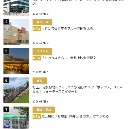
店
2026年8月8日
ニュース
くずはで松竹堂のフルーツ餅買える
NEW
2026年8月9日
イベント
「すみっコぐらし」無料上映会＠総文
NEW
2026年8月9日
まち
打上川治水緑地につくってた水遊びエリア「ポッツァ」はこん
なん！ウォータースライダーも
2026年8月8日
開店・閉店
男山泉に「お惣菜･お弁当 ささ木」ができてる
NEW