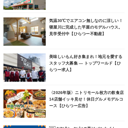
気温30℃でエアコン無しなのに涼しい！
寝屋川に完成した平屋のモデルハウス。
見学受付中【ひらつー不動産】
美味しいもん好き集まれ！地元を愛する
スタッフ大募集 ― トップワールド【ひ
らつー求人】
〈2026年版〉ニトリモール枚方の飲食店
14店舗イッキ見せ！休日グルメモデルコ
ース【ひらつー広告】