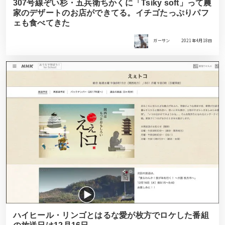
307号線ぞい杉・五兵衛ちかくに「Tsiky soft」って農
家のデザートのお店ができてる。イチゴたっぷりパフ
ェも食べてきた
ガーサン
2021年4月18日
ハイヒール・リンゴとはるな愛が枚方でロケした番組