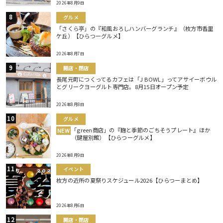
2026年8月9日
グルメ
「さくら亭」の『和風おろしハンバーグランチ』（枚方市香里
ケ丘）【ひらつーグルメ】
2026年8月7日
開店・閉店
長尾元町につくってるカフェは「J BOWL」ってアサイーボウル
とグリークヨーグルト専門店。8月15日オープン予定
2026年8月8日
グルメ
「green商店」の『麹と季節のごちそうプレート』ほか
NEW
（鍵屋別館）【ひらつーグルメ】
2026年8月9日
イベント
枚方の近所の夏祭りスケジュール2026【ひらつーまとめ】
2026年8月6日
開店・閉店