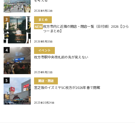
を考える
2026年4月11日
まとめ
枚方市内と近隣の開店・閉店一覧（日付順）2026【ひら
NEW
つーまとめ】
2026年8月10日
イベント
枚方市駅中央改札前の先が見えない
2025年9月21日
開店・閉店
宮之阪のイズミヤSC枚方が2026年春で閉館
2025年10月24日