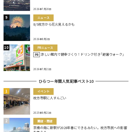
2026年7月20日
ニュース
8/5枚方から花火見えるかも
2026年8月2日
PRニュース
涼しい館内で健幸づくり！ドリンク付き｢避暑ウォーク｣
PR
2026年7月21日
ひらつー年間人気記事ベスト10
イベント
枚方市駅に人すんごい
2025年9月21日
開店・閉店
京橋の南に新駅が2028年春にできるみたい。枚方市民への影響