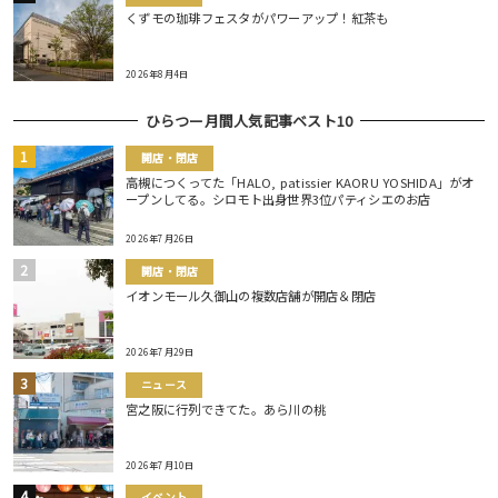
くずモの珈琲フェスタがパワーアップ！紅茶も
2026年8月4日
ひらつー月間人気記事ベスト10
開店・閉店
高槻につくってた「HALO, patissier KAORU YOSHIDA」がオ
ープンしてる。シロモト出身世界3位パティシエのお店
2026年7月26日
開店・閉店
イオンモール久御山の複数店舗が開店＆閉店
2026年7月29日
ニュース
宮之阪に行列できてた。あら川の桃
2026年7月10日
イベント