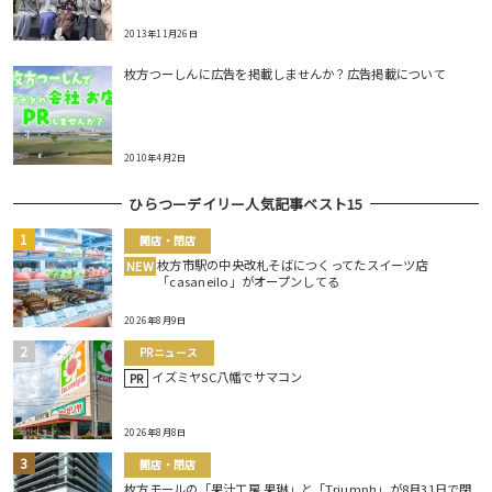
2013年11月26日
枚方つーしんに広告を掲載しませんか？広告掲載について
2010年4月2日
ひらつーデイリー人気記事ベスト15
開店・閉店
枚方市駅の中央改札そばにつくってたスイーツ店
NEW
「casaneilo」がオープンしてる
2026年8月9日
PRニュース
イズミヤSC八幡でサマコン
PR
2026年8月8日
開店・閉店
枚方モールの「果汁工房 果琳」と「Triumph」が8月31日で閉