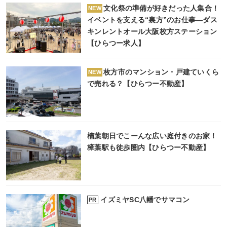
文化祭の準備が好きだった人集合！
NEW
イベントを支える“裏方”のお仕事―ダス
キンレントオール大阪枚方ステーション
【ひらつー求人】
枚方市のマンション・戸建ていくら
NEW
で売れる？【ひらつー不動産】
楠葉朝日でこーんな広い庭付きのお家！
樟葉駅も徒歩圏内【ひらつー不動産】
イズミヤSC八幡でサマコン
PR