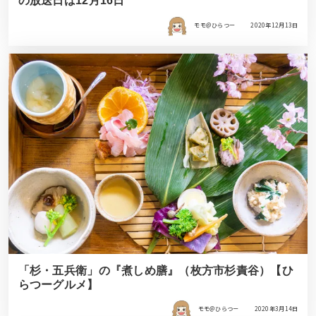
の放送日は12月16日
モモ＠ひらつー
2020年12月13日
「杉・五兵衛」の『煮しめ膳』（枚方市杉責谷）【ひ
らつーグルメ】
モモ＠ひらつー
2020年3月14日