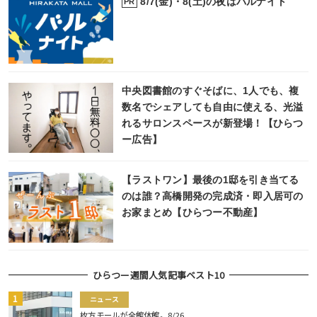
8/7(金)・8(土)の夜はバルナイト
PR
中央図書館のすぐそばに、1人でも、複
数名でシェアしても自由に使える、光溢
れるサロンスペースが新登場！【ひらつ
ー広告】
【ラストワン】最後の1邸を引き当てる
のは誰？高橋開発の完成済・即入居可の
お家まとめ【ひらつー不動産】
ひらつー週間人気記事ベスト10
ニュース
枚方モールが全館休館。8/26