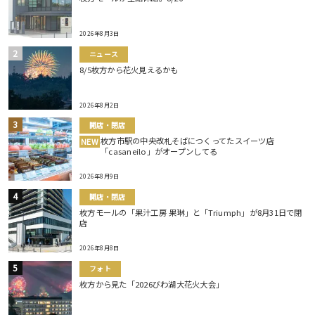
2026年8月3日
ニュース
8/5枚方から花火見えるかも
2026年8月2日
開店・閉店
枚方市駅の中央改札そばにつくってたスイーツ店
NEW
「casaneilo」がオープンしてる
2026年8月9日
開店・閉店
枚方モールの「果汁工房 果琳」と「Triumph」が8月31日で閉
店
2026年8月8日
フォト
枚方から見た「2026びわ湖大花火大会」