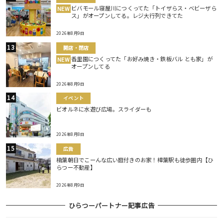
ビバモール寝屋川につくってた「トイザらス・ベビーザら
NEW
ス」がオープンしてる。レジ大行列できてた
2026年8月9日
開店・閉店
香里園につくってた「お好み焼き・鉄板バル とも家」が
NEW
オープンしてる
2026年8月9日
イベント
ビオルネに水遊び広場。スライダーも
2026年8月8日
広告
楠葉朝日でこーんな広い庭付きのお家！樟葉駅も徒歩圏内【ひ
らつー不動産】
2026年8月9日
ひらつーパートナー記事広告