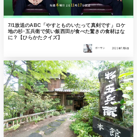
7/1放送のABC「やすとものいたって真剣です」ロケ
地の杉･五兵衛で笑い飯西田が食べた驚きの食材はな
に？【ひらかたクイズ】
ガーサン
2021年7月6日