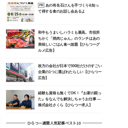
あの有名石けんを手づくり&知っ
PR
て得する食のお話し会あるよ
和牛もうまいしハラミも最高。市役所
ちかく「焼肉じゅん」のランチはあの
美味しいごはん食べ放題【ひらつーグ
ルメ広告】
枚方の会社が日本で300社だけのすごい
企業の1つに選ばれたらしい【ひらつー
広告】
経験も資格も無くてOK！『お家の困っ
た』をなんでも解決しちゃうお仕事 ―
株式会社さくら【ひらつー求人】
ひらつー週間人気記事ベスト10