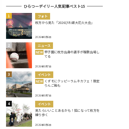
ひらつーデイリー人気記事ベスト15
フォト
枚方から見た「2026びわ湖大花火大会」
2026年8月6日
ニュース
甲子園に枚方出身の選手が複数出場し
NEW
てる
2026年8月7日
イベント
くずモにクッピーラムネカフェ！限定
NEW
りんご飴も
2026年8月7日
イベント
見たらいいことあるかも！狐になって枚方を
練り歩く
2026年8月6日