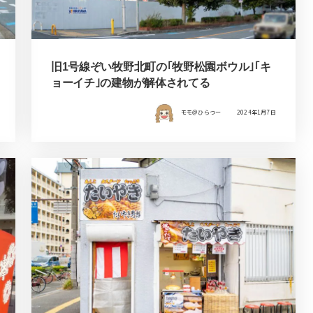
旧1号線ぞい牧野北町の｢牧野松園ボウル｣｢キ
ョーイチ｣の建物が解体されてる
モモ＠ひらつー
2024年1月7日