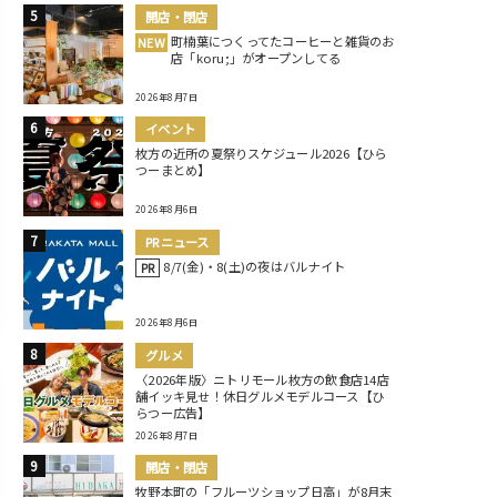
開店・閉店
町楠葉につくってたコーヒーと雑貨のお
NEW
店「koru;」がオープンしてる
2026年8月7日
イベント
枚方の近所の夏祭りスケジュール2026【ひら
つーまとめ】
2026年8月6日
PRニュース
8/7(金)・8(土)の夜はバルナイト
PR
2026年8月6日
グルメ
〈2026年版〉ニトリモール枚方の飲食店14店
舗イッキ見せ！休日グルメモデルコース【ひ
らつー広告】
2026年8月7日
開店・閉店
牧野本町の「フルーツショップ日高」が8月末