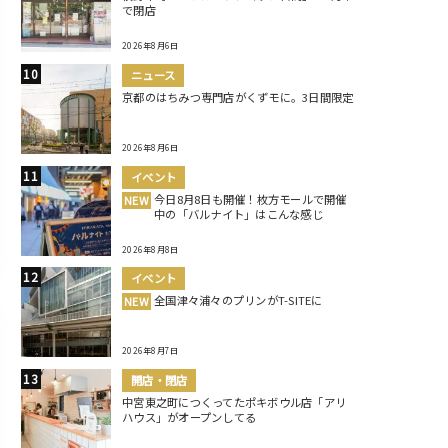
で閉店
2026年8月6日
ニュース
京都のはちみつ専門店がくずモに。3日間限定
2026年8月6日
イベント
今日8月8日も開催！枚方モールで開催
NEW
中の「バルナイト」はこんな感じ
2026年8月8日
イベント
全国津々浦々のプリンがT-SITEに
NEW
2026年8月7日
開店・閉店
中宮東之町につくってたポキボウル店「アリ
ハウス」がオープンしてる