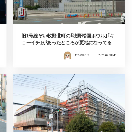
旧1号線ぞい牧野北町の｢牧野松園ボウル｣｢キ
ョーイチ｣があったところが更地になってる
モモ＠ひらつー
2024年7月16日