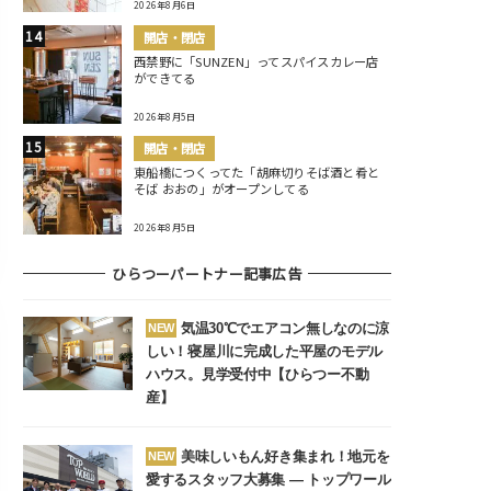
2026年8月6日
開店・閉店
西禁野に「SUNZEN」ってスパイスカレー店
ができてる
2026年8月5日
開店・閉店
東船橋につくってた「胡麻切りそば酒と肴と
そば おおの」がオープンしてる
2026年8月5日
ひらつーパートナー記事広告
気温30℃でエアコン無しなのに涼
NEW
しい！寝屋川に完成した平屋のモデル
ハウス。見学受付中【ひらつー不動
産】
美味しいもん好き集まれ！地元を
NEW
愛するスタッフ大募集 ― トップワール