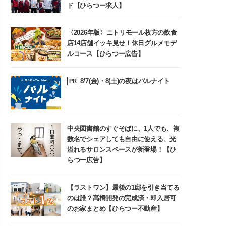
ド【ひらつー求人】
〈2026年版〉ニトリモール枚方の飲食
店14店舗イッキ見せ！休日グルメモデ
ルコース【ひらつー広告】
8/7(金)・8(土)の夜はバルナイト
PR
中央図書館のすぐそばに、1人でも、複
数名でシェアしても自由に使える、光
溢れるサロンスペースが新登場！【ひ
らつー広告】
【ラストワン】最後の1邸を引き当てる
のは誰？高橋開発の完成済・即入居可
のお家まとめ【ひらつー不動産】