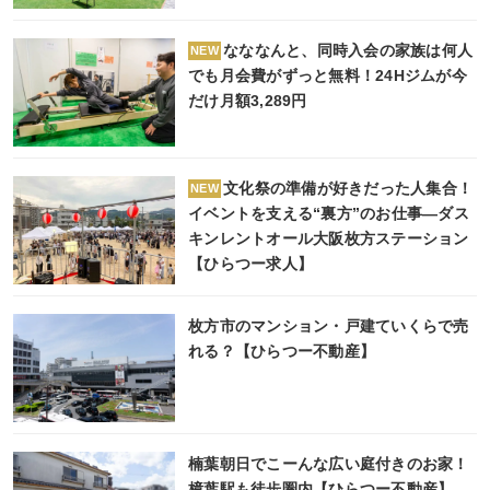
なななんと、同時入会の家族は何人
NEW
でも月会費がずっと無料！24Hジムが今
だけ月額3,289円
文化祭の準備が好きだった人集合！
NEW
イベントを支える“裏方”のお仕事―ダス
キンレントオール大阪枚方ステーション
【ひらつー求人】
枚方市のマンション・戸建ていくらで売
れる？【ひらつー不動産】
楠葉朝日でこーんな広い庭付きのお家！
樟葉駅も徒歩圏内【ひらつー不動産】