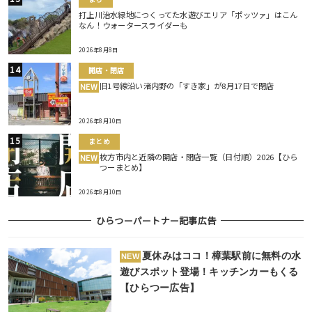
打上川治水緑地につくってた水遊びエリア「ポッツァ」はこん
なん！ウォータースライダーも
2026年8月8日
開店・閉店
旧1号線沿い渚内野の「すき家」が8月17日で閉店
NEW
2026年8月10日
まとめ
枚方市内と近隣の開店・閉店一覧（日付順）2026【ひら
NEW
つーまとめ】
2026年8月10日
ひらつーパートナー記事広告
夏休みはココ！樟葉駅前に無料の水
NEW
遊びスポット登場！キッチンカーもくる
【ひらつー広告】