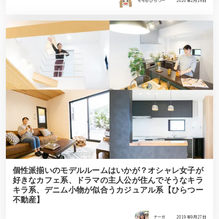
モモ＠ひらつー
2020年2月29日
個性派揃いのモデルルームはいかが？オシャレ女子が
好きなカフェ系、ドラマの主人公が住んでそうなキラ
キラ系、デニム小物が似合うカジュアル系【ひらつー
不動産】
ナーガ
2019年9月27日