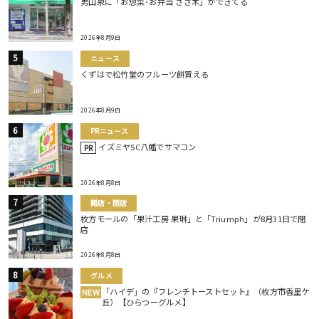
男山泉に「お惣菜･お弁当 ささ木」ができてる
2026年8月9日
ニュース
くずはで松竹堂のフルーツ餅買える
2026年8月9日
PRニュース
イズミヤSC八幡でサマコン
PR
2026年8月8日
開店・閉店
枚方モールの「果汁工房 果琳」と「Triumph」が8月31日で閉
店
2026年8月8日
グルメ
「ハイデ」の『フレンチトーストセット』（枚方市香里ケ
NEW
丘）【ひらつーグルメ】