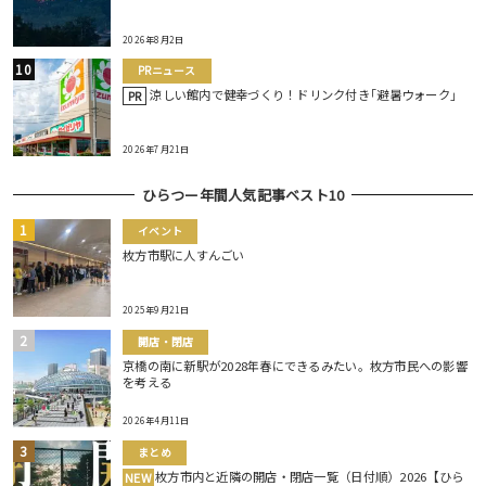
2026年8月2日
PRニュース
涼しい館内で健幸づくり！ドリンク付き｢避暑ウォーク｣
PR
2026年7月21日
ひらつー年間人気記事ベスト10
イベント
枚方市駅に人すんごい
2025年9月21日
開店・閉店
京橋の南に新駅が2028年春にできるみたい。枚方市民への影響
を考える
2026年4月11日
まとめ
枚方市内と近隣の開店・閉店一覧（日付順）2026【ひら
NEW