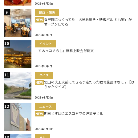
2026年8月10日
開店・閉店
香里園につくってた「お好み焼き・鉄板バル とも家」が
NEW
オープンしてる
2026年8月9日
イベント
「すみっコぐらし」無料上映会＠総文
2026年8月9日
クイズ
北山の大工大前にできる予定だった教育施設はなに？【ひ
NEW
らかたクイズ】
2026年8月10日
ニュース
明日くずはにエスコヤマの洋菓子くる
NEW
2026年8月10日
まち