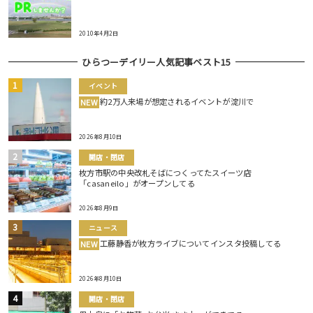
2010年4月2日
ひらつーデイリー人気記事ベスト15
イベント
約2万人来場が想定されるイベントが淀川で
NEW
2026年8月10日
開店・閉店
枚方市駅の中央改札そばにつくってたスイーツ店
「casaneilo」がオープンしてる
2026年8月9日
ニュース
工藤静香が枚方ライブについてインスタ投稿してる
NEW
2026年8月10日
開店・閉店