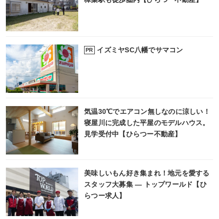
イズミヤSC八幡でサマコン
PR
気温30℃でエアコン無しなのに涼しい！
寝屋川に完成した平屋のモデルハウス。
見学受付中【ひらつー不動産】
美味しいもん好き集まれ！地元を愛する
スタッフ大募集 ― トップワールド【ひ
らつー求人】