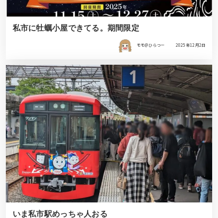
私市に牡蠣小屋できてる。期間限定
モモ＠ひらつー
2025年12月2日
いま私市駅めっちゃ人おる