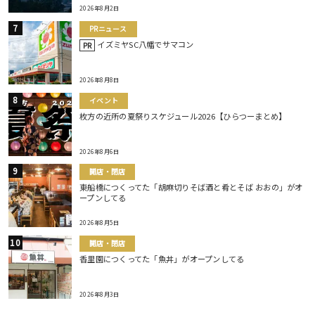
2026年8月2日
PRニュース
イズミヤSC八幡でサマコン
PR
2026年8月8日
イベント
枚方の近所の夏祭りスケジュール2026【ひらつーまとめ】
2026年8月6日
開店・閉店
東船橋につくってた「胡麻切りそば酒と肴とそば おおの」がオ
ープンしてる
2026年8月5日
開店・閉店
香里園につくってた「魚丼」がオープンしてる
2026年8月3日