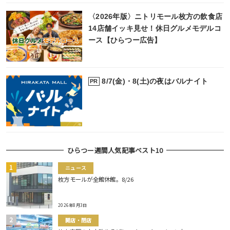
〈2026年版〉ニトリモール枚方の飲食店
14店舗イッキ見せ！休日グルメモデルコ
ース【ひらつー広告】
8/7(金)・8(土)の夜はバルナイト
PR
ひらつー週間人気記事ベスト10
ニュース
枚方モールが全館休館。8/26
2026年8月3日
開店・閉店