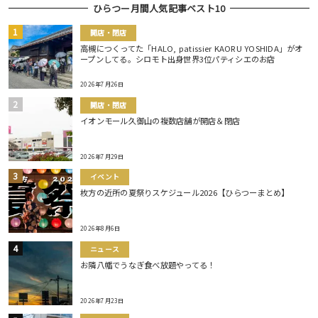
ひらつー月間人気記事ベスト10
開店・閉店
高槻につくってた「HALO, patissier KAORU YOSHIDA」がオ
ープンしてる。シロモト出身世界3位パティシエのお店
2026年7月26日
開店・閉店
イオンモール久御山の複数店舗が開店＆閉店
2026年7月29日
イベント
枚方の近所の夏祭りスケジュール2026【ひらつーまとめ】
2026年8月6日
ニュース
お隣八幡でうなぎ食べ放題やってる！
2026年7月23日