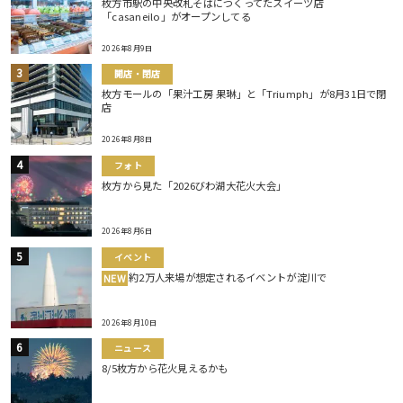
枚方市駅の中央改札そばにつくってたスイーツ店
「casaneilo」がオープンしてる
2026年8月9日
開店・閉店
枚方モールの「果汁工房 果琳」と「Triumph」が8月31日で閉
店
2026年8月8日
フォト
枚方から見た「2026びわ湖大花火大会」
2026年8月6日
イベント
約2万人来場が想定されるイベントが淀川で
NEW
2026年8月10日
ニュース
8/5枚方から花火見えるかも