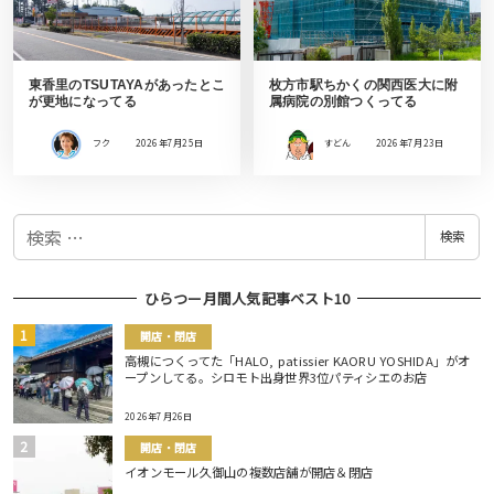
東香里のTSUTAYAがあったとこ
枚方市駅ちかくの関西医大に附
が更地になってる
属病院の別館つくってる
フク
2026年7月25日
すどん
2026年7月23日
検
検索
索
ひらつー月間人気記事ベスト10
開店・閉店
高槻につくってた「HALO, patissier KAORU YOSHIDA」がオ
ープンしてる。シロモト出身世界3位パティシエのお店
2026年7月26日
開店・閉店
イオンモール久御山の複数店舗が開店＆閉店