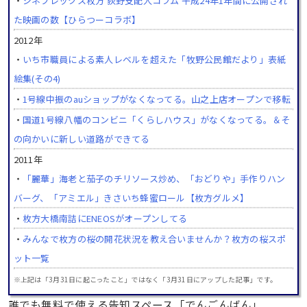
・
シネプレックス枚方 荻野支配人コラム 平成24年1年間に公開され
た映画の数【ひらつーコラボ】
2012年
・
いち市職員による素人レベルを超えた「牧野公民館だより」表紙
絵集(その4)
・
1号線中振のauショップがなくなってる。山之上店オープンで移転
・
国道1号線八幡のコンビニ「くらしハウス」がなくなってる。＆そ
の向かいに新しい道路ができてる
2011年
・
「麗華」海老と茄子のチリソース炒め、「おどりや」手作りハン
バーグ、「アミエル」きさいち蜂蜜ロール【枚方グルメ】
・
枚方大橋南詰にENEOSがオープンしてる
・
みんなで枚方の桜の開花状況を教え合いませんか？枚方の桜スポ
ット一覧
※上記は「3月31日に起こったこと」ではなく「3月31日にアップした記事」です。
誰でも無料で使える告知スペース「でんごんばん」