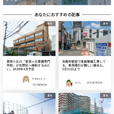
あなたにおすすめの記事
まち
まち
香里ケ丘の「香里ヶ丘看護専門
光善寺駅前で道路整備工事して
学校」が生野区へ移転するみた
る。車両通行が難しい場合も。
い。2028年4月予定
3月31日まで
モモ＠ひらつー
すどん
2026年7月28日
2026年8月2日
まち
まち