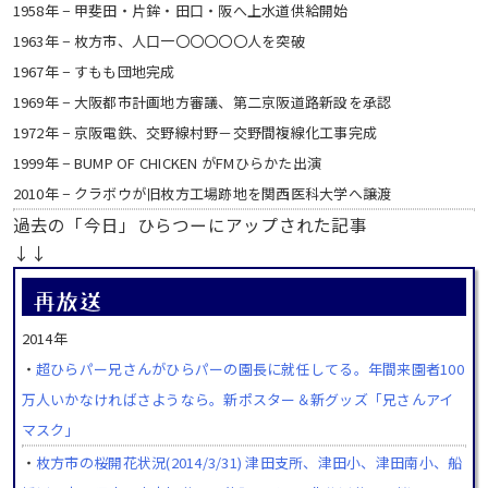
1958年 − 甲斐田・片鉾・田口・阪へ上水道供給開始
1963年 − 枚方市、人口一〇〇〇〇〇人を突破
1967年 − すもも団地完成
1969年 − 大阪都市計画地方審議、第二京阪道路新設を承認
1972年 − 京阪電鉄、交野線村野－交野間複線化工事完成
1999年 − BUMP OF CHICKEN がFMひらかた出演
2010年 − クラボウが旧枚方工場跡地を関西医科大学へ譲渡
過去の「今日」ひらつーにアップされた記事
↓↓
2014年
・
超ひらパー兄さんがひらパーの園長に就任してる。年間来園者100
万人いかなければさようなら。新ポスター＆新グッズ「兄さんアイ
マスク」
・
枚方市の桜開花状況(2014/3/31) 津田支所、津田小、津田南小、船