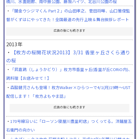
橋川、水面廻廊、南中振公園、藤阪ハイツ、北谷川公園の桜
・
「闇金ウシジマくん Part２」の山田孝之、菅田将暉、山口雅俊監
督がくずはにやってきた！全国最速の先行上映＆舞台挨拶レポート
広告の後にも続きます
2013年
・
【枚方の桜開花状況2013】3/31 香里ヶ丘さくら通り
の桜
・
「昇嘉鶏（しょうかどり）」枚方市香里ヶ丘(香里が丘CORiO内)、
鶏料理【お店みせて！】
・
森脇健児さんも登場！枚方Walker×ひらつーで4/1(月)19時～UST
配信します！「枚方よもやま話」
広告の後にも続きます
・
170号線沿いに「ローソン寝屋川豊里町店」つくってる。洋麺屋五
右衛門の向かい