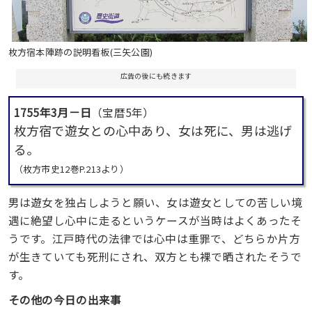
枚方宿本陣跡の説明看板(三矢公園)
広告の後にも続きます
1755年3月－日
（宝暦5年）
枚方宿で遊女との心中あり、女は死に、男は逃げ
る。
（枚方市史12巻P.213より）
男は遊女を独占しようと願い、女は遊女としての苦しい境
遇に絶望し心中に走るというケースが当時はよくあったそ
うです。江戸時代の法律では心中は重罪で、どちらか片方
が生きていても死刑にされ、双方とも裸で晒されたそうで
す。
その他の今日の出来事