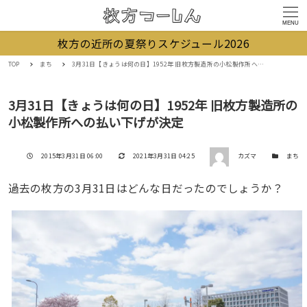
MENU
枚方の近所の夏祭りスケジュール2026
TOP
まち
3月31日【きょうは何の日】1952年 旧枚方製造所の小松製作所への払い下げが決定
3月31日【きょうは何の日】1952年 旧枚方製造所の
小松製作所への払い下げが決定
著者
投稿日
更新日
カテゴリー
2015年3月31日 06:00
2021年3月31日 04:25
カズマ
まち
過去の枚方の3月31日はどんな日だったのでしょうか？