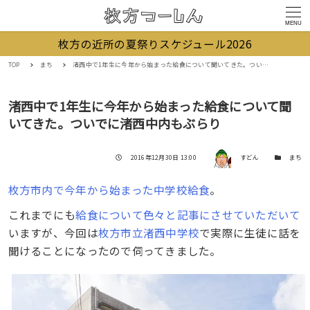
MENU
枚方の近所の夏祭りスケジュール2026
TOP
まち
渚西中で1年生に今年から始まった給食について聞いてきた。ついでに渚西中内もぶらり
渚西中で1年生に今年から始まった給食について聞
いてきた。ついでに渚西中内もぶらり
著者
投稿日
カテゴリー
2016年12月30日 13:00
すどん
まち
枚方市内で今年から始まった中学校給食
。
これまでにも
給食について色々と記事にさせていただいて
いますが、今回は
枚方市立渚西中学校
で実際に生徒に話を
聞けることになったので伺ってきました。