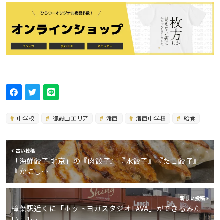
中学校
御殿山エリア
渚西
渚西中学校
給食
古い投稿
「海鮮餃子 北京」の『肉餃子』『水餃子』『たこ餃子』
『かにし…
新しい投稿
樟葉駅近くに「ホットヨガスタジオLAVA」ができるみた
い。1…