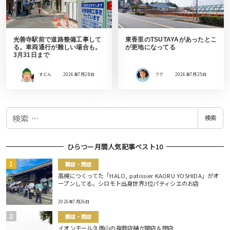
光善寺駅前で道路整備工事して
東香里のTSUTAYAがあったとこ
る。車両通行が難しい場合も。
が更地になってる
3月31日まで
すどん
2026年7月28日
フク
2026年7月25日
検
検索
索
ひらつー月間人気記事ベスト10
開店・閉店
高槻につくってた「HALO, patissier KAORU YOSHIDA」がオ
ープンしてる。シロモト出身世界3位パティシエのお店
2026年7月26日
開店・閉店
イオンモール久御山の複数店舗が開店＆閉店