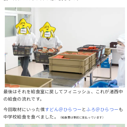
最後はそれを給食室に戻してフィニッシュ、これが渚西中
の給食の流れです。
今回取材にいった僕
すどん＠ひらつー
と
ふろ＠ひらつー
も
中学校給食を食べました。
（給食費は事前に支払っています）