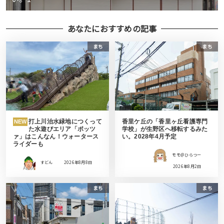
あなたにおすすめの記事
まち
まち
打上川治水緑地につくって
香里ケ丘の「香里ヶ丘看護専門
NEW
た水遊びエリア「ポッツ
学校」が生野区へ移転するみた
ァ」はこんなん！ウォータース
い。2028年4月予定
ライダーも
モモ＠ひらつー
すどん
2026年8月8日
2026年8月2日
まち
まち