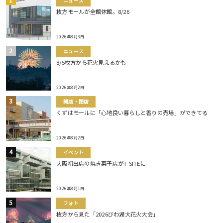
ニュース
枚方モールが全館休館。8/26
2026年8月3日
ニュース
8/5枚方から花火見えるかも
2026年8月2日
開店・閉店
くずはモールに「心地良い暮らしと香りの売場」ができてる
2026年8月2日
イベント
大阪初出店の焼き菓子店がT-SITEに
2026年8月1日
フォト
枚方から見た「2026びわ湖大花火大会」