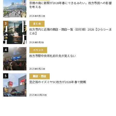
京橋の南に新駅が2028年春にできるみたい。枚方市民への影響
を考える
2026年4月11日
まとめ
枚方市内と近隣の開店・閉店一覧（日付順）2026【ひらつーま
とめ】
2026年8月3日
イベント
枚方市駅中央改札前の先が見えない
2025年9月21日
開店・閉店
宮之阪のイズミヤSC枚方が2026年春で閉館
2025年10月24日