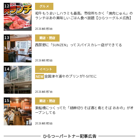
グルメ
和牛もうまいしハラミも最高。市役所ちかく「焼肉じゅん」の
ランチはあの美味しいごはん食べ放題【ひらつーグルメ広告】
2026年8月5日
開店・閉店
西禁野に「SUNZEN」ってスパイスカレー店ができてる
2026年8月5日
イベント
全国津々浦々のプリンがT-SITEに
NEW
2026年8月7日
開店・閉店
東船橋につくってた「胡麻切りそば酒と肴とそば おおの」がオ
ープンしてる
2026年8月5日
ひらつーパートナー記事広告