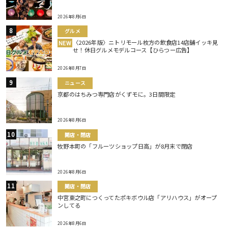
2026年8月6日
グルメ
〈2026年版〉ニトリモール枚方の飲食店14店舗イッキ見
NEW
せ！休日グルメモデルコース【ひらつー広告】
2026年8月7日
ニュース
京都のはちみつ専門店がくずモに。3日間限定
2026年8月6日
開店・閉店
牧野本町の「フルーツショップ日高」が8月末で閉店
2026年8月6日
開店・閉店
中宮東之町につくってたポキボウル店「アリハウス」がオープ
ンしてる
2026年8月6日