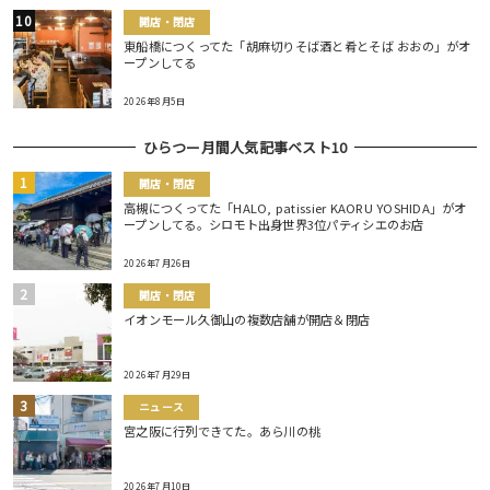
開店・閉店
東船橋につくってた「胡麻切りそば酒と肴とそば おおの」がオ
ープンしてる
2026年8月5日
ひらつー月間人気記事ベスト10
開店・閉店
高槻につくってた「HALO, patissier KAORU YOSHIDA」がオ
ープンしてる。シロモト出身世界3位パティシエのお店
2026年7月26日
開店・閉店
イオンモール久御山の複数店舗が開店＆閉店
2026年7月29日
ニュース
宮之阪に行列できてた。あら川の桃
2026年7月10日