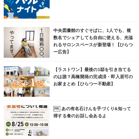
中央図書館のすぐそばに、1人でも、複
数名でシェアしても自由に使える、光溢
れるサロンスペースが新登場！【ひらつ
ー広告】
【ラストワン】最後の1邸を引き当てる
のは誰？高橋開発の完成済・即入居可の
お家まとめ【ひらつー不動産】
あの有名石けんを手づくり&知って
PR
得する食のお話し会あるよ