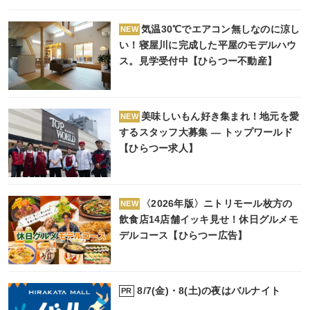
気温30℃でエアコン無しなのに涼し
NEW
い！寝屋川に完成した平屋のモデルハウ
ス。見学受付中【ひらつー不動産】
美味しいもん好き集まれ！地元を愛
NEW
するスタッフ大募集 ― トップワールド
【ひらつー求人】
〈2026年版〉ニトリモール枚方の
NEW
飲食店14店舗イッキ見せ！休日グルメモ
デルコース【ひらつー広告】
8/7(金)・8(土)の夜はバルナイト
PR