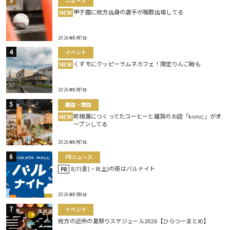
ニュース
甲子園に枚方出身の選手が複数出場してる
NEW
2026年8月7日
イベント
くずモにクッピーラムネカフェ！限定りんご飴も
NEW
2026年8月7日
開店・閉店
町楠葉につくってたコーヒーと雑貨のお店「koru;」がオ
NEW
ープンしてる
2026年8月7日
PRニュース
8/7(金)・8(土)の夜はバルナイト
PR
2026年8月6日
イベント
枚方の近所の夏祭りスケジュール2026【ひらつーまとめ】