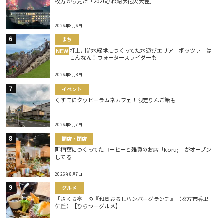
枚方から見た「2026びわ湖大花火大会」
2026年8月6日
まち
打上川治水緑地につくってた水遊びエリア「ポッツァ」は
NEW
こんなん！ウォータースライダーも
2026年8月8日
イベント
くずモにクッピーラムネカフェ！限定りんご飴も
2026年8月7日
開店・閉店
町楠葉につくってたコーヒーと雑貨のお店「koru;」がオープン
してる
2026年8月7日
グルメ
「さくら亭」の『和風おろしハンバーグランチ』（枚方市香里
ケ丘）【ひらつーグルメ】