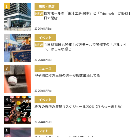
開店・閉店
枚方モールの「果汁工房 果琳」と「Triumph」が8月31
NEW
日で閉店
2026年8月8日
イベント
今日8月8日も開催！枚方モールで開催中の「バルナイ
NEW
ト」はこんな感じ
2026年8月8日
ニュース
甲子園に枚方出身の選手が複数出場してる
2026年8月7日
イベント
枚方の近所の夏祭りスケジュール2026【ひらつーまとめ】
2026年8月6日
フォト