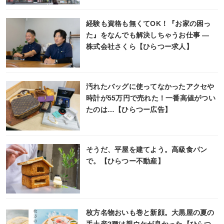
経験も資格も無くてOK！『お家の困っ
た』をなんでも解決しちゃうお仕事 ―
株式会社さくら【ひらつー求人】
汚れたバッグに使ってなかったアクセや
時計が55万円で売れた！一番高値がつい
たのは…【ひらつー広告】
そうだ、平屋を建てよう。高級食パン
で。【ひらつー不動産】
枚方名物おいも巻と新顔。大黒屋の夏の
手土産2種は親ウケが良かった【ひらつ