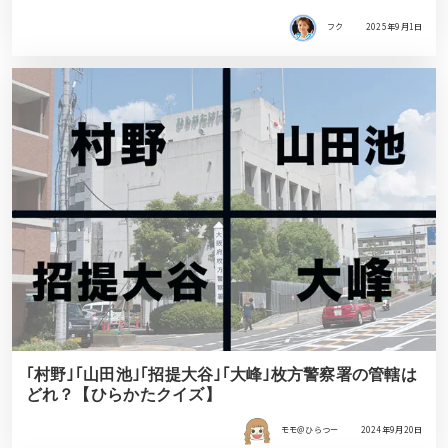
フク
2025年9月1日
｢村野｣｢山田池｣｢招提大谷｣｢大峰｣枚方警察署の管轄は
どれ？【ひらかたクイズ】
モモ＠ひらつー
2024年9月20日