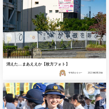
消えた…まあええか【枚方フォト】
モモ＠ひらつー
2023年6月19日