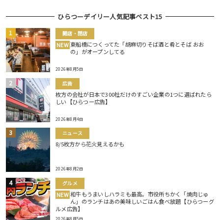
ひらつーデイリー人気記事ベスト15
開店・閉店
東船橋につくってた「胡麻切りそば酒と肴とそば おお
NEW
の」がオープンしてる
2026年8月5日
広告
枚方の会社が日本で300社だけのすごい企業の1つに選ばれたら
しい【ひらつー広告】
2026年8月4日
ニュース
8/5枚方から花火見えるかも
2026年8月2日
グルメ
和牛もうまいしハラミも最高。市役所ちかく「焼肉じゅ
NEW
ん」のランチはあの美味しいごはん食べ放題【ひらつーグ
ルメ広告】
2026年8月5日