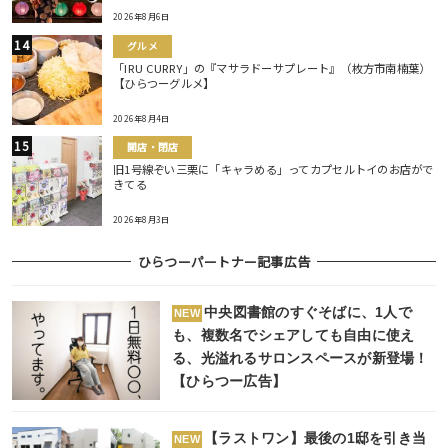
2026年8月6日
グルメ
「IRU CURRY」の『マサラドーサプレート』（枚方市南楠葉）
【ひらつーグルメ】
2026年8月4日
開店・閉店
旧1号線ぞい三栗に「キャラめる」ってカプセルトイのお店がで
きてる
2026年8月3日
ひらつーパートナー記事広告
中央図書館のすぐそばに、1人で
NEW
も、複数名でシェアしても自由に使え
る、光溢れるサロンスペースが新登場！
【ひらつー広告】
【ラストワン】最後の1邸を引き当
NEW