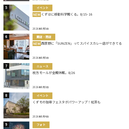
イベント
くずはに移動科学館くる。8/15･16
NEW
2026年8月5日
開店・閉店
西禁野に「SUNZEN」ってスパイスカレー店ができてる
NEW
2026年8月5日
ニュース
枚方モールが全館休館。8/26
2026年8月3日
イベント
くずモの珈琲フェスタがパワーアップ！紅茶も
2026年8月4日
フォト