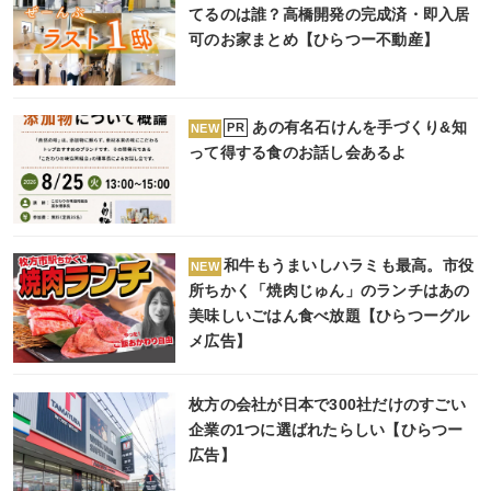
てるのは誰？高橋開発の完成済・即入居
可のお家まとめ【ひらつー不動産】
あの有名石けんを手づくり&知
PR
NEW
って得する食のお話し会あるよ
和牛もうまいしハラミも最高。市役
NEW
所ちかく「焼肉じゅん」のランチはあの
美味しいごはん食べ放題【ひらつーグル
メ広告】
枚方の会社が日本で300社だけのすごい
企業の1つに選ばれたらしい【ひらつー
広告】