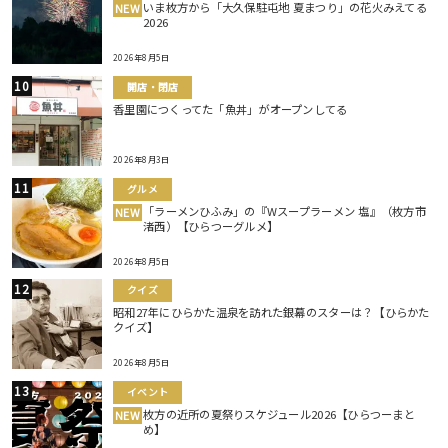
いま枚方から「大久保駐屯地 夏まつり」の花火みえてる
NEW
2026
2026年8月5日
開店・閉店
香里園につくってた「魚丼」がオープンしてる
2026年8月3日
グルメ
「ラーメンひふみ」の『Wスープラーメン 塩』（枚方市
NEW
渚西）【ひらつーグルメ】
2026年8月5日
クイズ
昭和27年にひらかた温泉を訪れた銀幕のスターは？【ひらかた
クイズ】
2026年8月5日
イベント
枚方の近所の夏祭りスケジュール2026【ひらつーまと
NEW
め】