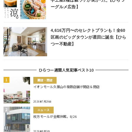
ーグルメ広告】
4,616万円〜のセレクトプランも！全60
区画のビッグタウンが星田に誕生【ひら
つー不動産】
ひらつー週間人気記事ベスト10
開店・閉店
イオンモール久御山の複数店舗が開店＆閉店
2026年7月29日
ニュース
枚方モールが全館休館。8/26
2026年8月3日