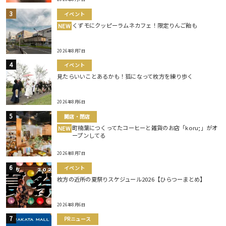
イベント
くずモにクッピーラムネカフェ！限定りんご飴も
NEW
2026年8月7日
イベント
見たらいいことあるかも！狐になって枚方を練り歩く
2026年8月6日
開店・閉店
町楠葉につくってたコーヒーと雑貨のお店「koru;」がオ
NEW
ープンしてる
2026年8月7日
イベント
枚方の近所の夏祭りスケジュール2026【ひらつーまとめ】
2026年8月6日
PRニュース