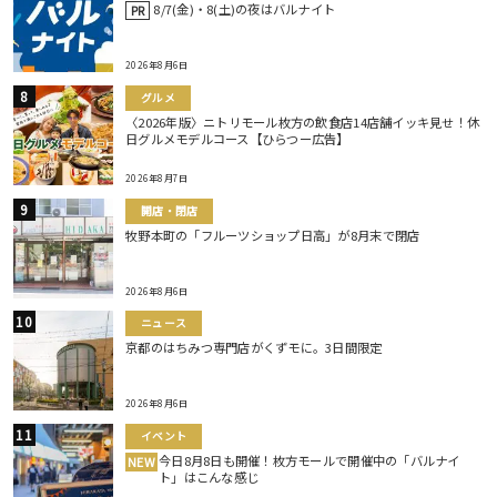
8/7(金)・8(土)の夜はバルナイト
PR
2026年8月6日
グルメ
〈2026年版〉ニトリモール枚方の飲食店14店舗イッキ見せ！休
日グルメモデルコース【ひらつー広告】
2026年8月7日
開店・閉店
牧野本町の「フルーツショップ日高」が8月末で閉店
2026年8月6日
ニュース
京都のはちみつ専門店がくずモに。3日間限定
2026年8月6日
イベント
今日8月8日も開催！枚方モールで開催中の「バルナイ
NEW
ト」はこんな感じ