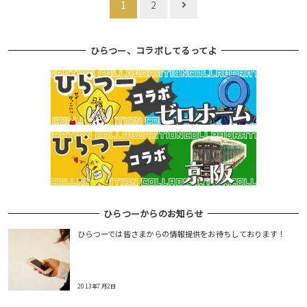
1
2
稿
ナ
ひらつー、コラボしてるってよ
ビ
ゲ
ー
シ
ョ
ン
ひらつーからのお知らせ
ひらつーでは皆さまからの情報提供をお待ちしております！
2013年7月2日