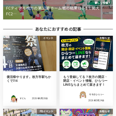
新しい投稿
FCティアモ枚方の第11節ホーム戦の結果は0-1で関大
FC2…
あなたにおすすめの記事
イベント
お知らせ
復活祭やります。枚方市駅ちか
もう登録してる？枚方の開店・
くで7/4
閉店・イベント情報、ひらつー
LINEならまとめて届きます！
モモ＠ひらつー
すどん
2026年6月18日
2026年5月24日
PRイベント
お知らせ