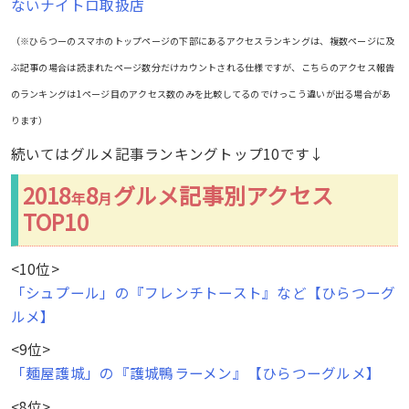
ないナイトロ取扱店
（※ひらつーのスマホのトップページの下部にあるアクセスランキングは、複数ページに及
ぶ記事の場合は読まれたページ数分だけカウントされる仕様ですが、こちらのアクセス報告
のランキングは1ページ目のアクセス数のみを比較してるのでけっこう違いが出る場合があ
ります）
続いてはグルメ記事ランキングトップ10です↓
2018
8
グルメ記事別アクセス
年
月
TOP10
<10位>
「シュプール」の『フレンチトースト』など【ひらつーグ
ルメ】
<9位>
「麺屋護城」の『護城鴨ラーメン』【ひらつーグルメ】
<8位>