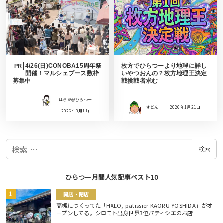
4/26(日)CONOBA15周年祭
枚方でひらつーより地理に詳し
PR
開催！マルシェブース数枠
いやつおんの？枚方地理王決定
募集中
戦挑戦者求む
はらだ＠ひらつー
すどん
2026年1月21日
2026年3月11日
検
検索
索
ひらつー月間人気記事ベスト10
開店・閉店
高槻につくってた「HALO, patissier KAORU YOSHIDA」がオ
ープンしてる。シロモト出身世界3位パティシエのお店