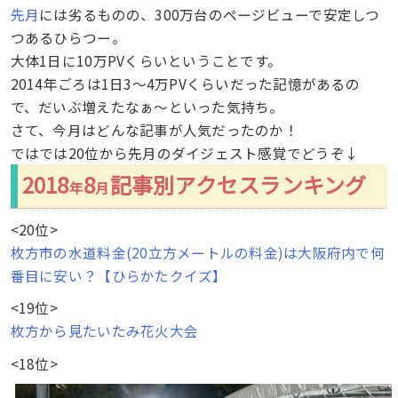
先月
には劣るものの、300万台のページビューで安定しつ
つあるひらつー。
大体1日に10万PVくらいということです。
2014年ごろは1日3〜4万PVくらいだった記憶があるの
で、だいぶ増えたなぁ〜といった気持ち。
さて、今月はどんな記事が人気だったのか！
ではでは20位から先月のダイジェスト感覚でどうぞ↓
2018
8
記事別アクセスランキング
年
月
<20位>
枚方市の水道料金(20立方メートルの料金)は大阪府内で何
番目に安い？【ひらかたクイズ】
<19位>
枚方から見たいたみ花火大会
<18位>