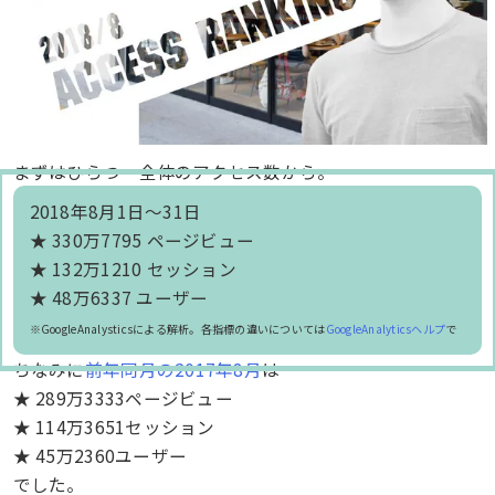
まずはひらつー全体のアクセス数から。
2018年8月1日～31日
★ 330万7795 ページビュー
★ 132万1210 セッション
★ 48万6337 ユーザー
※GoogleAnalysticsによる解析。各指標の違いについては
GoogleAnalyticsヘルプ
で
ちなみに
前年同月の2017年8月
は
★ 289万3333ページビュー
★ 114万3651セッション
★ 45万2360ユーザー
でした。