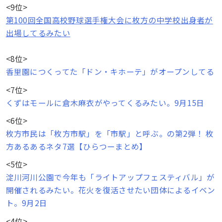
<9位>
第100回全国高校野球選手権大会に枚方の中学校出身者が
出場してるみたい
<8位>
香里園につくってた「ドン・キホーテ」がオープンしてる
<7位>
くずはモールに倉木麻衣がやってくるみたい。9月15日
<6位>
枚方市民は「枚方市駅」を「市駅」と呼ぶ。の第2弾！ 枚
方あるあるネタ7選【ひらつーまとめ】
<5位>
淀川河川公園で今年も「ライトアップフェスティバル」が
開催されるみたい。花火を復活させたい団体によるイベン
ト。9月2日
<4位>