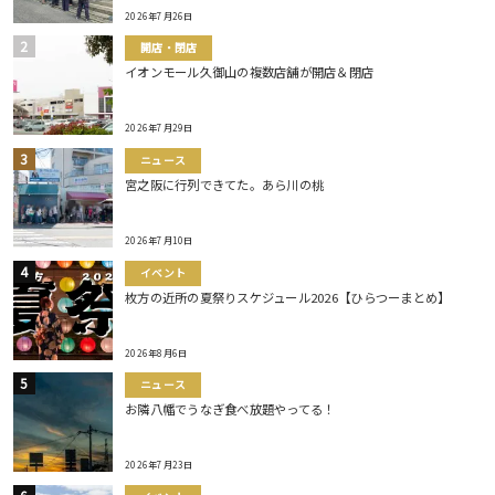
2026年7月26日
開店・閉店
イオンモール久御山の複数店舗が開店＆閉店
2026年7月29日
ニュース
宮之阪に行列できてた。あら川の桃
2026年7月10日
イベント
枚方の近所の夏祭りスケジュール2026【ひらつーまとめ】
2026年8月6日
ニュース
お隣八幡でうなぎ食べ放題やってる！
2026年7月23日