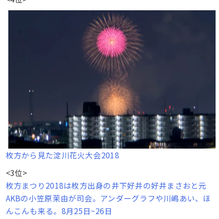
枚方から見た淀川花火大会2018
<3位>
枚方まつり2018は枚方出身の井下好井の好井まさおと元
AKBの小笠原茉由が司会。アンダーグラフや川嶋あい、ほ
んこんも来る。8月25日~26日