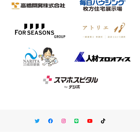
Twitter
Facebook
Instagram
LINE
You Tube
TikTok