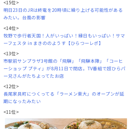
<15位>
明日23日のJRは終電を20時頃に繰り上げる可能性がある
みたい。台風の影響
<14位>
牧野で歩行者天国！人がいっぱい！縁日もいっぱい！サマ
ーフェスタ in まきののようす【ひらつーレポ】
<13位>
市駅前サンプラザ3号館の「飛騨」「飛騨本陣」「コーヒ
ーショップ プティ」が8月11日で閉店。TV番組で超ひらパ
ー兄さんがたちよってたお店
<12位>
長尾家具町につくってる「ラーメン東大」のオープンが延
期になったみたい
<11位>