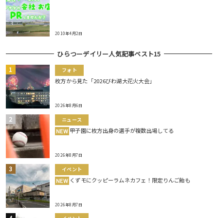
2010年4月2日
ひらつーデイリー人気記事ベスト15
フォト
枚方から見た「2026びわ湖大花火大会」
2026年8月6日
ニュース
甲子園に枚方出身の選手が複数出場してる
NEW
2026年8月7日
イベント
くずモにクッピーラムネカフェ！限定りんご飴も
NEW
2026年8月7日