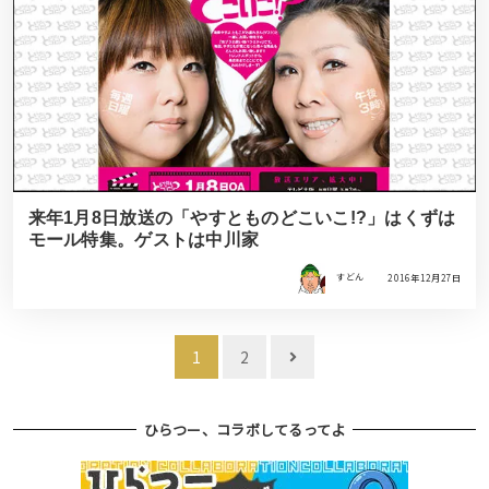
来年1月8日放送の「やすとものどこいこ!?」はくずは
モール特集。ゲストは中川家
すどん
2016年12月27日
投
1
2
稿
ナ
ひらつー、コラボしてるってよ
ビ
ゲ