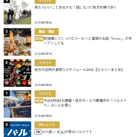
イベント
見たらいいことあるかも！狐になって枚方を練り歩く
2026年8月6日
開店・閉店
町楠葉につくってたコーヒーと雑貨のお店「koru;」がオ
NEW
ープンしてる
2026年8月7日
イベント
枚方の近所の夏祭りスケジュール2026【ひらつーまとめ】
2026年8月6日
イベント
今日8月8日も開催！枚方モールで開催中の「バルナイ
NEW
ト」はこんな感じ
2026年8月8日
PRニュース
8/7(金)・8(土)の夜はバルナイト
PR