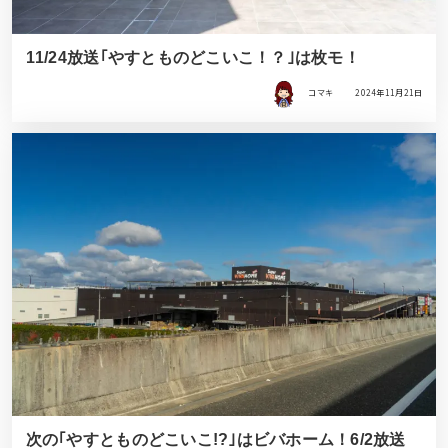
11/24放送｢やすとものどこいこ！？｣は枚モ！
コマキ
2024年11月21日
次の｢やすとものどこいこ!?｣はビバホーム！6/2放送