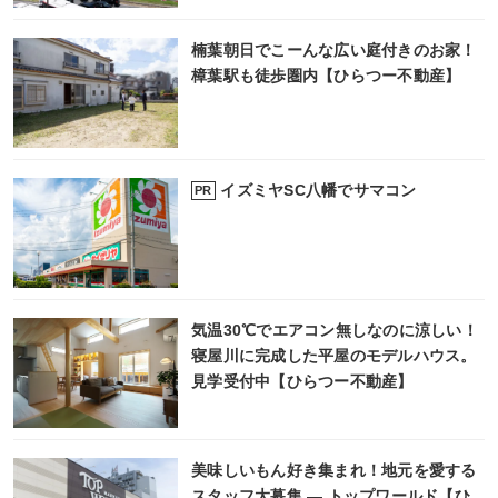
楠葉朝日でこーんな広い庭付きのお家！
樟葉駅も徒歩圏内【ひらつー不動産】
イズミヤSC八幡でサマコン
PR
気温30℃でエアコン無しなのに涼しい！
寝屋川に完成した平屋のモデルハウス。
見学受付中【ひらつー不動産】
美味しいもん好き集まれ！地元を愛する
スタッフ大募集 ― トップワールド【ひ