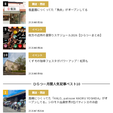
開店・閉店
香里園につくってた「魚丼」がオープンしてる
2026年8月3日
イベント
枚方の近所の夏祭りスケジュール2026【ひらつーまとめ】
2026年8月6日
イベント
くずモの珈琲フェスタがパワーアップ！紅茶も
2026年8月4日
ひらつー月間人気記事ベスト10
開店・閉店
高槻につくってた「HALO, patissier KAORU YOSHIDA」がオ
ープンしてる。シロモト出身世界3位パティシエのお店
2026年7月26日