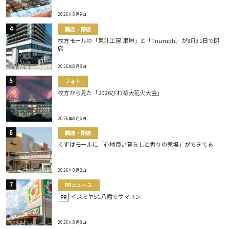
2026年8月9日
開店・閉店
枚方モールの「果汁工房 果琳」と「Triumph」が8月31日で閉
店
2026年8月8日
フォト
枚方から見た「2026びわ湖大花火大会」
2026年8月6日
開店・閉店
くずはモールに「心地良い暮らしと香りの売場」ができてる
2026年8月2日
PRニュース
イズミヤSC八幡でサマコン
PR
2026年8月8日