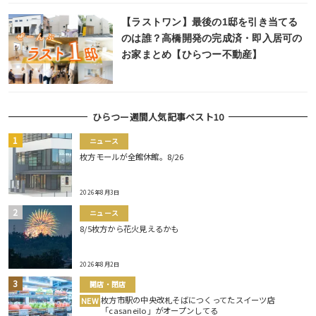
【ラストワン】最後の1邸を引き当てる
のは誰？高橋開発の完成済・即入居可の
お家まとめ【ひらつー不動産】
ひらつー週間人気記事ベスト10
ニュース
枚方モールが全館休館。8/26
2026年8月3日
ニュース
8/5枚方から花火見えるかも
2026年8月2日
開店・閉店
枚方市駅の中央改札そばにつくってたスイーツ店
NEW
「casaneilo」がオープンしてる