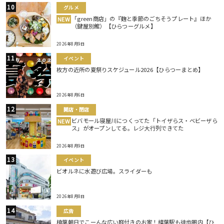
グルメ
「green商店」の『麹と季節のごちそうプレート』ほか
NEW
（鍵屋別館）【ひらつーグルメ】
2026年8月9日
イベント
枚方の近所の夏祭りスケジュール2026【ひらつーまとめ】
2026年8月6日
開店・閉店
ビバモール寝屋川につくってた「トイザらス・ベビーザら
NEW
ス」がオープンしてる。レジ大行列できてた
2026年8月9日
イベント
ビオルネに水遊び広場。スライダーも
2026年8月8日
広告
楠葉朝日でこーんな広い庭付きのお家！樟葉駅も徒歩圏内【ひ