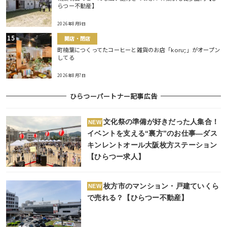
らつー不動産】
2026年8月9日
開店・閉店
町楠葉につくってたコーヒーと雑貨のお店「koru;」がオープン
してる
2026年8月7日
ひらつーパートナー記事広告
文化祭の準備が好きだった人集合！
NEW
イベントを支える“裏方”のお仕事―ダス
キンレントオール大阪枚方ステーション
【ひらつー求人】
枚方市のマンション・戸建ていくら
NEW
で売れる？【ひらつー不動産】