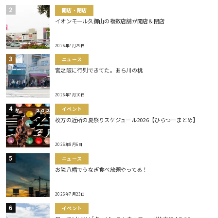
開店・閉店
イオンモール久御山の複数店舗が開店＆閉店
2026年7月29日
ニュース
宮之阪に行列できてた。あら川の桃
2026年7月10日
イベント
枚方の近所の夏祭りスケジュール2026【ひらつーまとめ】
2026年8月6日
ニュース
お隣八幡でうなぎ食べ放題やってる！
2026年7月23日
イベント