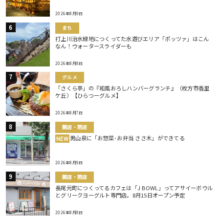
2026年8月9日
まち
打上川治水緑地につくってた水遊びエリア「ポッツァ」はこん
なん！ウォータースライダーも
2026年8月8日
グルメ
「さくら亭」の『和風おろしハンバーグランチ』（枚方市香里
ケ丘）【ひらつーグルメ】
2026年8月7日
開店・閉店
男山泉に「お惣菜･お弁当 ささ木」ができてる
NEW
2026年8月9日
開店・閉店
長尾元町につくってるカフェは「J BOWL」ってアサイーボウル
とグリークヨーグルト専門店。8月15日オープン予定
2026年8月8日