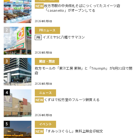
枚方市駅の中央改札そばにつくってたスイーツ店
NEW
「casaneilo」がオープンしてる
2026年8月9日
PRニュース
イズミヤSC八幡でサマコン
PR
2026年8月8日
開店・閉店
枚方モールの「果汁工房 果琳」と「Triumph」が8月31日で閉
店
2026年8月8日
ニュース
くずはで松竹堂のフルーツ餅買える
NEW
2026年8月9日
イベント
「すみっコぐらし」無料上映会＠総文
NEW