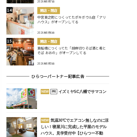
2026年8月7日
開店・閉店
中宮東之町につくってたポキボウル店「アリ
ハウス」がオープンしてる
2026年8月6日
開店・閉店
東船橋につくってた「胡麻切りそば酒と肴と
そば おおの」がオープンしてる
2026年8月5日
ひらつーパートナー記事広告
イズミヤSC八幡でサマコン
NEW
PR
気温30℃でエアコン無しなのに涼
NEW
しい！寝屋川に完成した平屋のモデル
ハウス。見学受付中【ひらつー不動