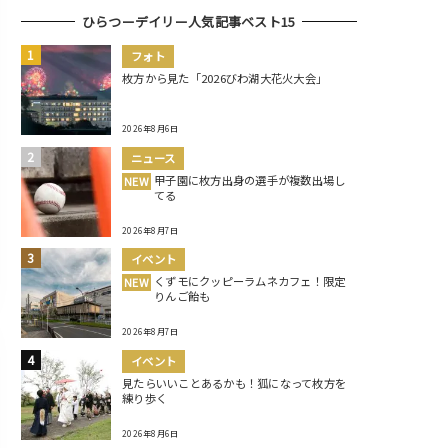
ひらつーデイリー人気記事ベスト15
フォト
枚方から見た「2026びわ湖大花火大会」
2026年8月6日
ニュース
甲子園に枚方出身の選手が複数出場し
NEW
てる
2026年8月7日
イベント
くずモにクッピーラムネカフェ！限定
NEW
りんご飴も
2026年8月7日
イベント
見たらいいことあるかも！狐になって枚方を
練り歩く
2026年8月6日