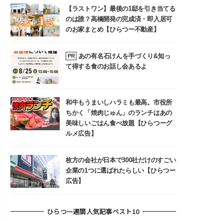
【ラストワン】最後の1邸を引き当てる
のは誰？高橋開発の完成済・即入居可
のお家まとめ【ひらつー不動産】
あの有名石けんを手づくり&知っ
PR
て得する食のお話し会あるよ
和牛もうまいしハラミも最高。市役所
ちかく「焼肉じゅん」のランチはあの
美味しいごはん食べ放題【ひらつーグ
ルメ広告】
枚方の会社が日本で300社だけのすごい
企業の1つに選ばれたらしい【ひらつー
広告】
ひらつー週間人気記事ベスト10