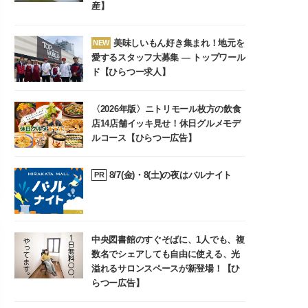
産】
美味しいもん好き集まれ！地元を
NEW
愛するスタッフ大募集 ― トップワール
ド【ひらつー求人】
〈2026年版〉ニトリモール枚方の飲食
店14店舗イッキ見せ！休日グルメモデ
ルコース【ひらつー広告】
8/7(金)・8(土)の夜はバルナイト
PR
中央図書館のすぐそばに、1人でも、複
数名でシェアしても自由に使える、光
溢れるサロンスペースが新登場！【ひ
らつー広告】