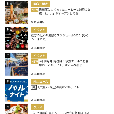
開店・閉店
町楠葉につくってたコーヒーと雑貨のお
NEW
店「koru;」がオープンしてる
2026年8月7日
イベント
枚方の近所の夏祭りスケジュール2026【ひら
つーまとめ】
2026年8月6日
イベント
今日8月8日も開催！枚方モールで開催
NEW
中の「バルナイト」はこんな感じ
2026年8月8日
PRニュース
8/7(金)・8(土)の夜はバルナイト
PR
2026年8月6日
グルメ
〈2026年版〉ニトリモール枚方の飲食店14店