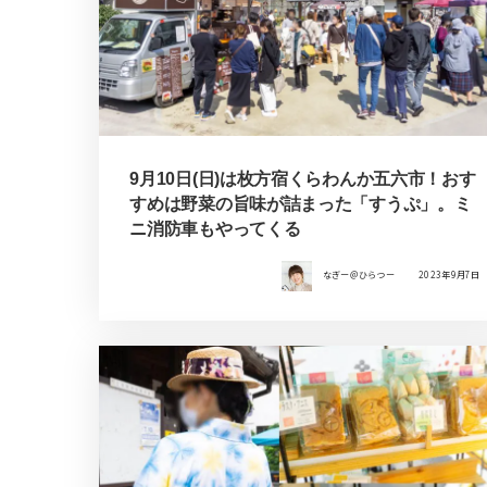
9月10日(日)は枚方宿くらわんか五六市！おす
すめは野菜の旨味が詰まった「すうぷ」。ミ
ニ消防車もやってくる
なぎー＠ひらつー
2023年9月7日