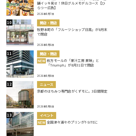
舗イッキ見せ！休日グルメモデルコース【ひ
らつー広告】
2026年8月7日
開店・閉店
牧野本町の「フルーツショップ日高」が8月末
で閉店
2026年8月6日
開店・閉店
枚方モールの「果汁工房 果琳」と
NEW
「Triumph」が8月31日で閉店
2026年8月8日
ニュース
京都のはちみつ専門店がくずモに。3日間限定
2026年8月6日
イベント
全国津々浦々のプリンがT-SITEに
NEW