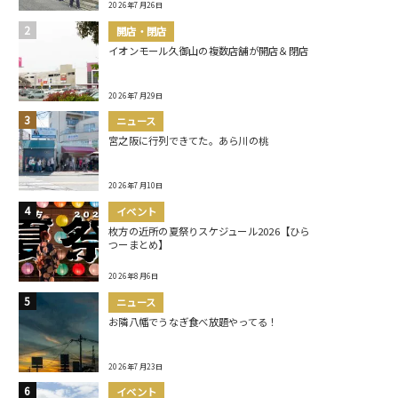
2026年7月26日
開店・閉店
イオンモール久御山の複数店舗が開店＆閉店
2026年7月29日
ニュース
宮之阪に行列できてた。あら川の桃
2026年7月10日
イベント
枚方の近所の夏祭りスケジュール2026【ひら
つーまとめ】
2026年8月6日
ニュース
お隣八幡でうなぎ食べ放題やってる！
2026年7月23日
イベント