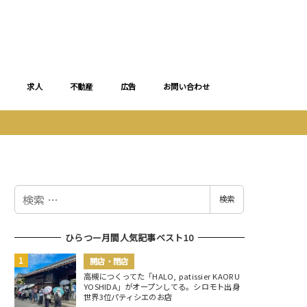
求人
不動産
広告
お問い合わせ
検
検索
索
ひらつー月間人気記事ベスト10
開店・閉店
高槻につくってた「HALO, patissier KAORU
YOSHIDA」がオープンしてる。シロモト出身
世界3位パティシエのお店