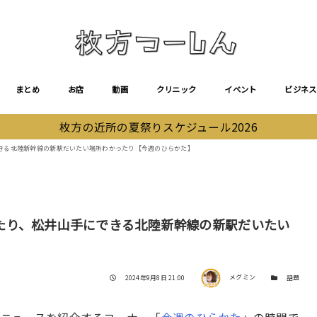
まとめ
お店
動画
クリニック
イベント
ビジネス
枚方の近所の夏祭りスケジュール2026
きる北陸新幹線の新駅だいたい場所わかったり【今週のひらかた】
たり、松井山手にできる北陸新幹線の新駅だいたい
著者
投稿日
カテゴリー
2024年9月8日 21:00
メグミン
話題