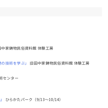
）
田中家鋳物民俗資料館 体験工房
礎の技術を学ぶ」
旧田中家鋳物民俗資料館 体験工房
術センター
出』
ひらかたパーク（9/13〜10/14）