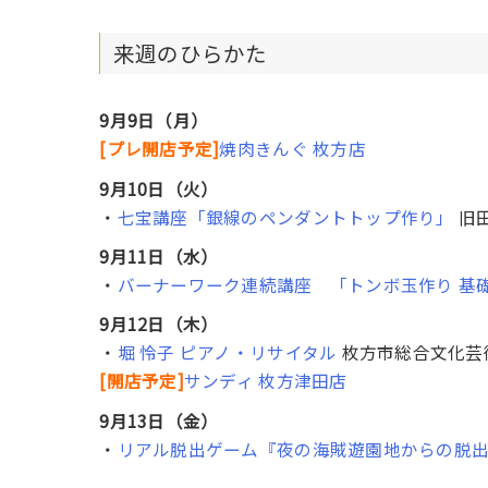
詐欺・偽装情報（枚方市出口2丁目）
詐欺・偽装情報（枚方市田口山1丁目）
来週のひらかた
詐欺・偽装情報（枚方市御殿山町）
子ども被害情報など（枚方市南船橋2丁目
9月9日（月）
声かけ情報など（枚方市長尾元町5丁目）
[プレ開店予定]
焼肉きんぐ 枚方店
9月10日（火）
・
七宝講座「銀線のペンダントトップ作り」
旧
9月11日（水）
・
バーナーワーク連続講座 「トンボ玉作り 基
9月12日（木）
・
堀 怜子 ピアノ・リサイタル
枚方市総合文化芸
[開店予定]
サンディ 枚方津田店
9月13日（金）
・
リアル脱出ゲーム『夜の海賊遊園地からの脱