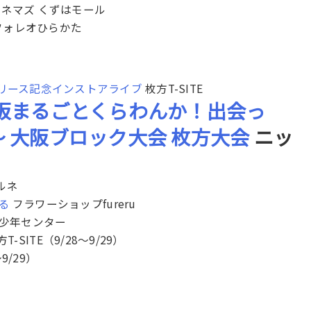
シネマズ くずはモール
フォレオひらかた
eet 3】リリース記念インストアライブ
枚方T-SITE
阪まるごとくらわんか！出会っ
 大阪ブロック大会 枚方大会
ニッ
ルネ
る
フラワーショップfureru
少年センター
T-SITE（9/28〜9/29）
9/29）