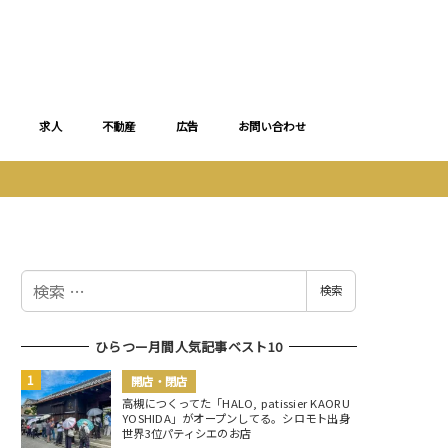
求人
不動産
広告
お問い合わせ
検
検索
索
ひらつー月間人気記事ベスト10
開店・閉店
高槻につくってた「HALO, patissier KAORU
YOSHIDA」がオープンしてる。シロモト出身
世界3位パティシエのお店