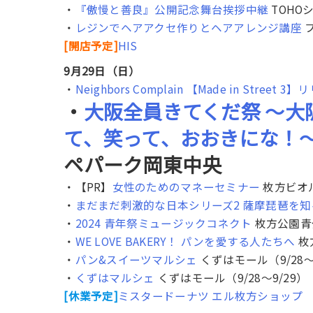
・
『傲慢と善良』公開記念舞台挨拶中継
TOHO
・
レジンでヘアアクセ作りとヘアアレンジ講座
[開店予定]
HIS
9月29日（日）
・
Neighbors Complain 【Made in Str
・
大阪全員きてくだ祭 ～大
て、笑って、おおきにな！～
ペパーク岡東中央
・【PR】
女性のためのマネーセミナー
枚方ビオ
・
まだまだ刺激的な日本シリーズ2 薩摩琵琶を知
・
2024 青年祭ミュージックコネクト
枚方公園青
・
WE LOVE BAKERY！ パンを愛する人たちへ
枚方
・
パン&スイーツマルシェ
くずはモール（9/28〜
・
くずはマルシェ
くずはモール（9/28〜9/29）
[休業予定]
ミスタードーナツ エル枚方ショップ