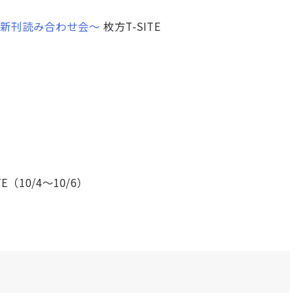
に新刊読み合わせ会～
枚方T-SITE
）
E（10/4〜10/6）