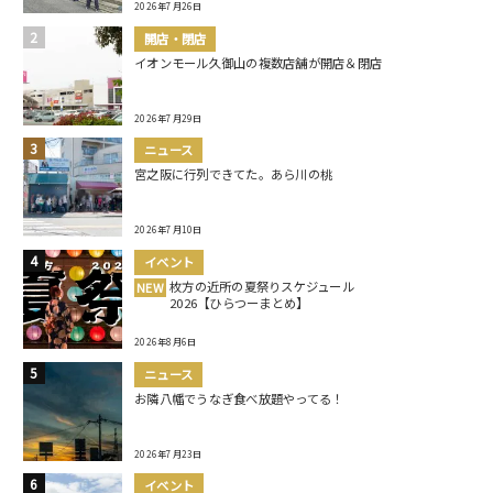
2026年7月26日
開店・閉店
イオンモール久御山の複数店舗が開店＆閉店
2026年7月29日
ニュース
宮之阪に行列できてた。あら川の桃
2026年7月10日
イベント
枚方の近所の夏祭りスケジュール
NEW
2026【ひらつーまとめ】
2026年8月6日
ニュース
お隣八幡でうなぎ食べ放題やってる！
2026年7月23日
イベント