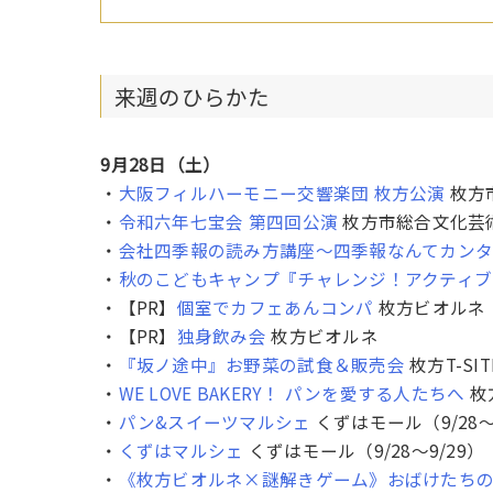
来週のひらかた
9月28日（土）
・
大阪フィルハーモニー交響楽団 枚方公演
枚方
・
令和六年七宝会 第四回公演
枚方市総合文化芸
・
会社四季報の読み方講座～四季報なんてカン
・
秋のこどもキャンプ『チャレンジ！アクティブ
・【PR】
個室でカフェあんコンパ
枚方ビオルネ
・【PR】
独身飲み会
枚方ビオルネ
・
『坂ノ途中』お野菜の試食＆販売会
枚方T-SIT
・
WE LOVE BAKERY！ パンを愛する人たちへ
枚方
・
パン&スイーツマルシェ
くずはモール（9/28〜
・
くずはマルシェ
くずはモール（9/28〜9/29）
・
《枚方ビオルネ×謎解きゲーム》おばけたち