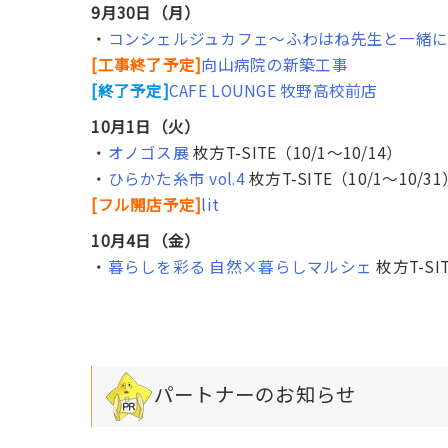
9月30日（月）
・
コンシェルジュカフェ～ふわはね先生と一緒
[工事終了予定]
向山病院の新築工事
[終了予定]
CAFE LOUNGE 牧野高校前店
10月1日（火）
・
オノゴス展
枚方T-SITE（10/1〜10/14）
・
ひらかた糸市 vol.4
枚方T-SITE（10/1〜10/31
[フル開店予定]
lit
10月4日（金）
・
暮らしを彩る 自然×暮らしマルシェ
枚方T-SIT
パートナーのお知らせ