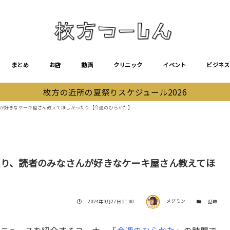
まとめ
お店
動画
クリニック
イベント
ビジネス
枚方の近所の夏祭りスケジュール2026
んが好きなケーキ屋さん教えてほしかったり【今週のひらかた】
たり、読者のみなさんが好きなケーキ屋さん教えてほ
著者
投稿日
カテゴリー
2024年9月27日 21:00
メグミン
話題