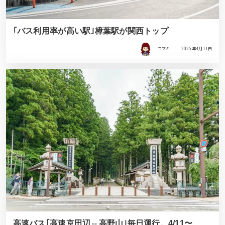
｢バス利用率が高い駅｣樟葉駅が関西トップ
コマキ
2025年4月11日
高速バス｢高速京田辺⇔高野山｣毎日運行。4/11〜