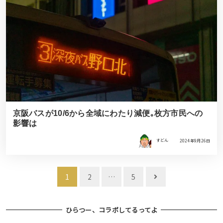
京阪バスが10/6から全域にわたり減便｡枚方市民への
影響は
すどん
2024年9月26日
投
1
2
…
5
稿
ナ
ひらつー、コラボしてるってよ
ビ