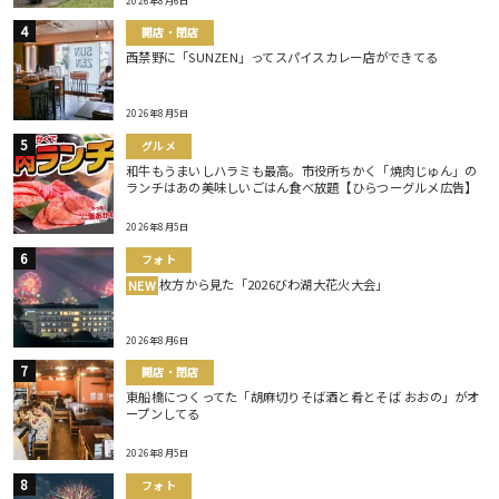
2026年8月6日
開店・閉店
西禁野に「SUNZEN」ってスパイスカレー店ができてる
2026年8月5日
グルメ
和牛もうまいしハラミも最高。市役所ちかく「焼肉じゅん」の
ランチはあの美味しいごはん食べ放題【ひらつーグルメ広告】
2026年8月5日
フォト
枚方から見た「2026びわ湖大花火大会」
NEW
2026年8月6日
開店・閉店
東船橋につくってた「胡麻切りそば酒と肴とそば おおの」がオ
ープンしてる
2026年8月5日
フォト