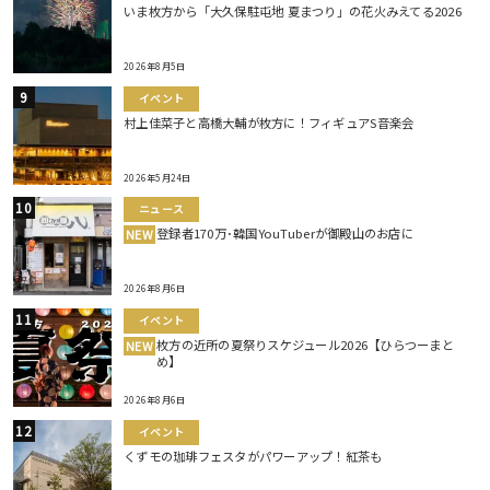
いま枚方から「大久保駐屯地 夏まつり」の花火みえてる2026
2026年8月5日
イベント
村上佳菜子と高橋大輔が枚方に！フィギュアS音楽会
2026年5月24日
ニュース
登録者170万･韓国YouTuberが御殿山のお店に
NEW
2026年8月6日
イベント
枚方の近所の夏祭りスケジュール2026【ひらつーまと
NEW
め】
2026年8月6日
イベント
くずモの珈琲フェスタがパワーアップ！紅茶も