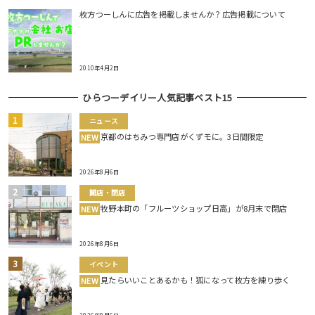
枚方つーしんに広告を掲載しませんか？広告掲載について
2010年4月2日
ひらつーデイリー人気記事ベスト15
ニュース
京都のはちみつ専門店がくずモに。3日間限定
NEW
2026年8月6日
開店・閉店
牧野本町の「フルーツショップ日高」が8月末で閉店
NEW
2026年8月6日
イベント
見たらいいことあるかも！狐になって枚方を練り歩く
NEW