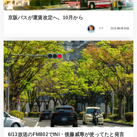
京阪バスが運賃改定へ。10月から
フク
2026年6月30日
6/13放送のFM802でINI・後藤威尊が使ってたと発言