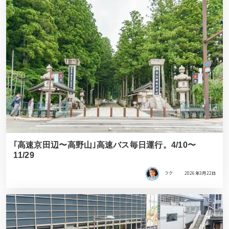
｢高速京田辺〜高野山｣高速バス毎日運行。4/10〜
11/29
フク
2026年3月22日