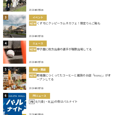
2026年8月6日
イベント
くずモにクッピーラムネカフェ！限定りんご飴も
NEW
2026年8月7日
ニュース
甲子園に枚方出身の選手が複数出場してる
NEW
2026年8月7日
開店・閉店
町楠葉につくってたコーヒーと雑貨のお店「koru;」がオ
NEW
ープンしてる
2026年8月7日
PRニュース
8/7(金)・8(土)の夜はバルナイト
PR
2026年8月6日