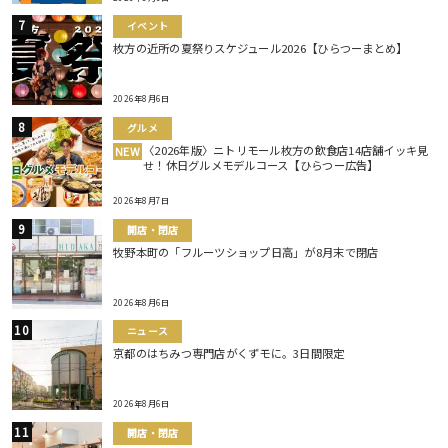
イベント
枚方の近所の夏祭りスケジュール2026【ひらつーまとめ】
2026年8月6日
グルメ
〈2026年版〉ニトリモール枚方の飲食店14店舗イッキ見
NEW
せ！休日グルメモデルコース【ひらつー広告】
2026年8月7日
開店・閉店
牧野本町の「フルーツショップ日高」が8月末で閉店
2026年8月6日
ニュース
京都のはちみつ専門店がくずモに。3日間限定
2026年8月6日
開店・閉店