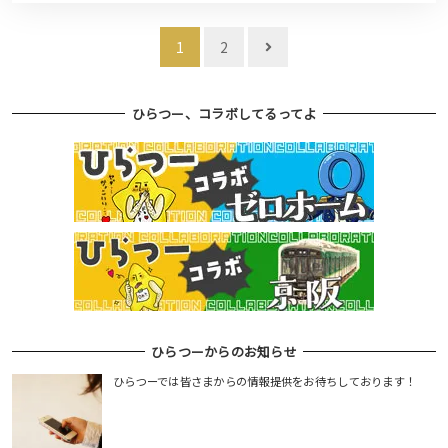
投
1
2
稿
ナ
ひらつー、コラボしてるってよ
ビ
ゲ
ー
シ
ョ
ン
ひらつーからのお知らせ
ひらつーでは皆さまからの情報提供をお待ちしております！