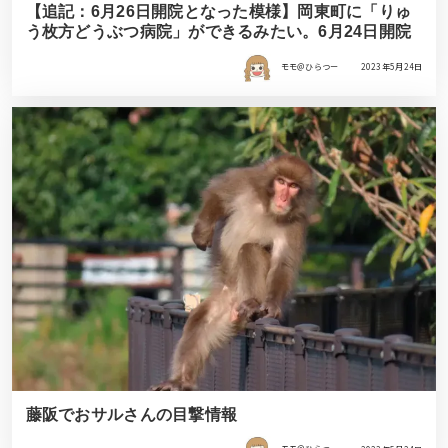
【追記：6月26日開院となった模様】岡東町に「りゅ
う枚方どうぶつ病院」ができるみたい。6月24日開院
モモ＠ひらつー
2023年5月24日
藤阪でおサルさんの目撃情報