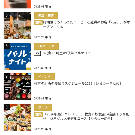
2026年8月7日
開店・閉店
町楠葉につくってたコーヒーと雑貨のお店「koru;」がオ
NEW
ープンしてる
2026年8月7日
PRニュース
8/7(金)・8(土)の夜はバルナイト
PR
2026年8月6日
イベント
枚方の近所の夏祭りスケジュール2026【ひらつーまとめ】
2026年8月6日
グルメ
〈2026年版〉ニトリモール枚方の飲食店14店舗イッキ見
NEW
せ！休日グルメモデルコース【ひらつー広告】
2026年8月7日