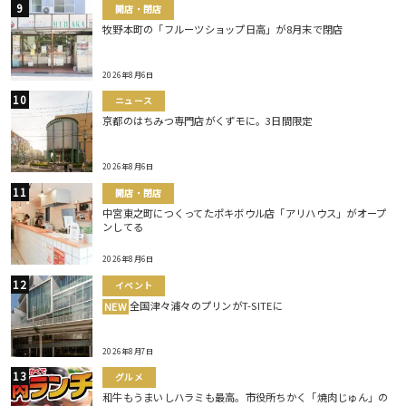
開店・閉店
牧野本町の「フルーツショップ日高」が8月末で閉店
2026年8月6日
ニュース
京都のはちみつ専門店がくずモに。3日間限定
2026年8月6日
開店・閉店
中宮東之町につくってたポキボウル店「アリハウス」がオープ
ンしてる
2026年8月6日
イベント
全国津々浦々のプリンがT-SITEに
NEW
2026年8月7日
グルメ
和牛もうまいしハラミも最高。市役所ちかく「焼肉じゅん」の