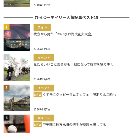
2010年4月2日
ひらつーデイリー人気記事ベスト15
フォト
枚方から見た「2026びわ湖大花火大会」
2026年8月6日
イベント
見たらいいことあるかも！狐になって枚方を練り歩く
2026年8月6日
イベント
くずモにクッピーラムネカフェ！限定りんご飴も
NEW
2026年8月7日
ニュース
甲子園に枚方出身の選手が複数出場してる
NEW