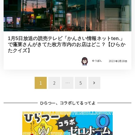
1月5日放送の読売テレビ「かんさい情報ネットten.」
で蓬莱さんがきてた枚方市内のお店はどこ？【ひらか
たクイズ】
ゆうぽん
2023年1月18日
投
1
2
…
5
稿
ナ
ひらつー、コラボしてるってよ
ビ
ゲ
ー
シ