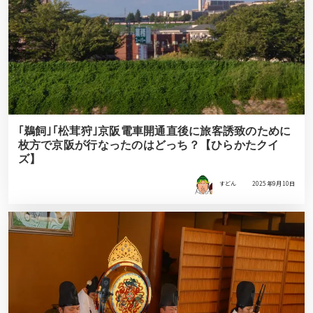
｢鵜飼｣｢松茸狩｣京阪電車開通直後に旅客誘致のために
枚方で京阪が行なったのはどっち？【ひらかたクイ
ズ】
すどん
2025年9月10日