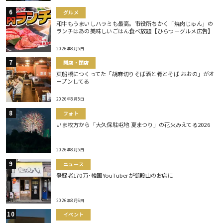
グルメ
和牛もうまいしハラミも最高。市役所ちかく「焼肉じゅん」の
ランチはあの美味しいごはん食べ放題【ひらつーグルメ広告】
2026年8月5日
開店・閉店
東船橋につくってた「胡麻切りそば酒と肴とそば おおの」がオ
ープンしてる
2026年8月5日
フォト
いま枚方から「大久保駐屯地 夏まつり」の花火みえてる2026
2026年8月5日
ニュース
登録者170万･韓国YouTuberが御殿山のお店に
2026年8月6日
イベント