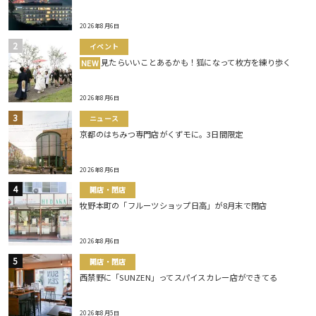
2026年8月6日
イベント
見たらいいことあるかも！狐になって枚方を練り歩く
NEW
2026年8月6日
ニュース
京都のはちみつ専門店がくずモに。3日間限定
2026年8月6日
開店・閉店
牧野本町の「フルーツショップ日高」が8月末で閉店
2026年8月6日
開店・閉店
西禁野に「SUNZEN」ってスパイスカレー店ができてる
2026年8月5日