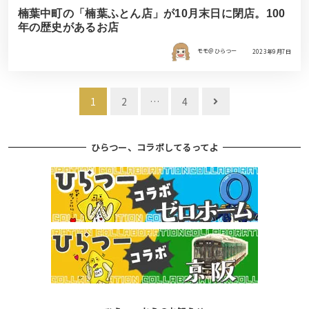
楠葉中町の「楠葉ふとん店」が10月末日に閉店。100
年の歴史があるお店
モモ＠ひらつー
2023年9月7日
投
1
2
…
4
稿
ナ
ひらつー、コラボしてるってよ
ビ
ゲ
ー
シ
ョ
ン