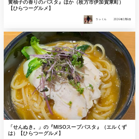
黄柚子の香りのパスタ』ほか（枚方市伊加賀東町）
【ひらつーグルメ】
りっ くん
2026年2月6日
「せんぬき。」の『MISOスープパスタ』（エルくず
は）【ひらつーグルメ】