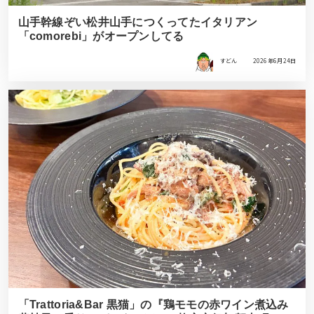
山手幹線ぞい松井山手につくってたイタリアン
「comorebi」がオープンしてる
すどん
2026年6月24日
「Trattoria&Bar 黒猫」の『鶏モモの赤ワイン煮込み