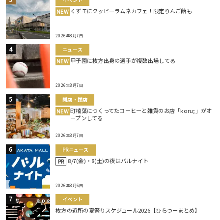
くずモにクッピーラムネカフェ！限定りんご飴も
NEW
2026年8月7日
ニュース
甲子園に枚方出身の選手が複数出場してる
NEW
2026年8月7日
開店・閉店
町楠葉につくってたコーヒーと雑貨のお店「koru;」がオ
NEW
ープンしてる
2026年8月7日
PRニュース
8/7(金)・8(土)の夜はバルナイト
PR
2026年8月6日
イベント
枚方の近所の夏祭りスケジュール2026【ひらつーまとめ】