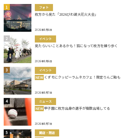
フォト
枚方から見た「2026びわ湖大花火大会」
2026年8月6日
イベント
見たらいいことあるかも！狐になって枚方を練り歩く
2026年8月6日
イベント
くずモにクッピーラムネカフェ！限定りんご飴も
NEW
2026年8月7日
ニュース
甲子園に枚方出身の選手が複数出場してる
NEW
2026年8月7日
開店・閉店