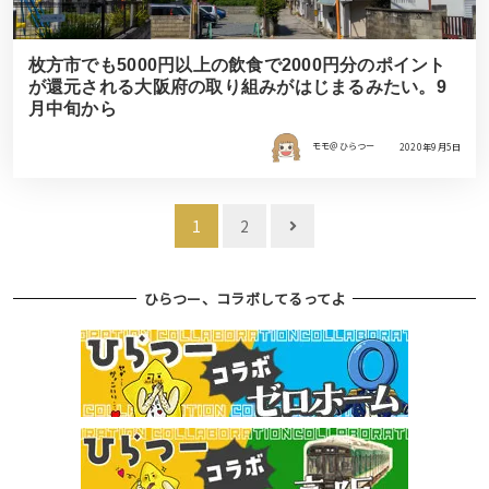
枚方市でも5000円以上の飲食で2000円分のポイント
が還元される大阪府の取り組みがはじまるみたい。9
月中旬から
モモ＠ひらつー
2020年9月5日
投
1
2
稿
ナ
ひらつー、コラボしてるってよ
ビ
ゲ
ー
シ
ョ
ン