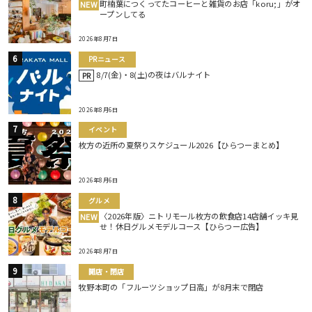
町楠葉につくってたコーヒーと雑貨のお店「koru;」がオ
NEW
ープンしてる
2026年8月7日
PRニュース
8/7(金)・8(土)の夜はバルナイト
PR
2026年8月6日
イベント
枚方の近所の夏祭りスケジュール2026【ひらつーまとめ】
2026年8月6日
グルメ
〈2026年版〉ニトリモール枚方の飲食店14店舗イッキ見
NEW
せ！休日グルメモデルコース【ひらつー広告】
2026年8月7日
開店・閉店
牧野本町の「フルーツショップ日高」が8月末で閉店