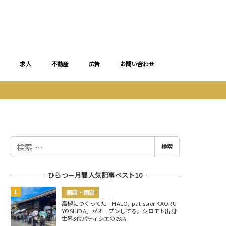
求人
不動産
広告
お問い合わせ
検
検索
索
ひらつー月間人気記事ベスト10
開店・閉店
高槻につくってた「HALO, patissier KAORU
YOSHIDA」がオープンしてる。シロモト出身
世界3位パティシエのお店