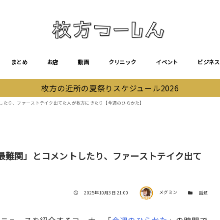
まとめ
お店
動画
クリニック
イベント
ビジネス
枚方の近所の夏祭りスケジュール2026
トしたり、ファーストテイク出てた人が枚方にきたり【今週のひらかた】
が最難関」とコメントしたり、ファーストテイク出て
著者
投稿日
カテゴリー
2025年10月3日 21:00
メグミン
話題