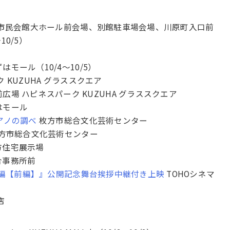
市民会館大ホール前会場、別館駐車場会場、川原町入口前
0/5）
はモール（10/4〜10/5）
 KUZUHA グラススクエア
広場 ハピネスパーク KUZUHA グラススクエア
はモール
アノの調べ
枚方市総合文化芸術センター
方市総合文化芸術センター
方住宅展示場
合事務所前
劇場総集編【前編】』公開記念舞台挨拶中継付き上映
TOHOシネマ
店