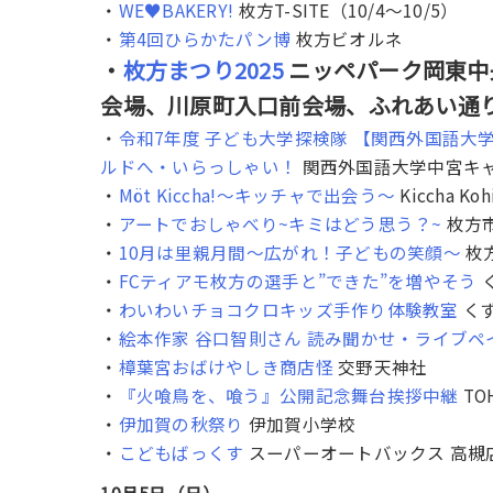
・
WE♥BAKERY!
枚方T-SITE（10/4〜10/5）
・
第4回ひらかたパン博
枚方ビオルネ
・
枚方まつり2025
ニッペパーク岡東中
会場、川原町入口前会場、ふれあい通り会
・
令和7年度 子ども大学探検隊 【関西外国語
ルドへ・いらっしゃい！
関西外国語大学中宮キ
・
Möt Kiccha!〜キッチャで出会う〜
Kiccha Koh
・
アートでおしゃべり~キミはどう思う？~
枚方
・
10月は里親月間～広がれ！子どもの笑顔～
枚
・
FCティアモ枚方の選手と”できた”を増やそう
・
わいわいチョコクロキッズ手作り体験教室
くず
・
絵本作家 谷口智則さん 読み聞かせ・ライブペ
・
樟葉宮おばけやしき商店怪
交野天神社
・
『火喰鳥を、喰う』公開記念舞台挨拶中継
TO
・
伊加賀の秋祭り
伊加賀小学校
・
こどもばっくす
スーパーオートバックス 高槻
10月5日（日）