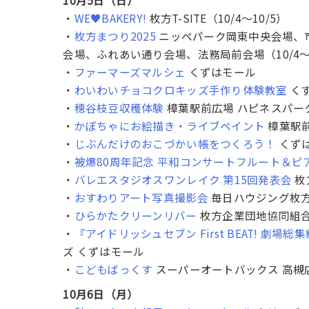
・
WE♥BAKERY!
枚方T-SITE（10/4〜10/5）
・
枚方まつり2025
ニッペパーク岡東中央会場、
会場、ふれあい通り会場、法務局前会場（10/4〜1
・
ファーマーズマルシェ
くずはモール
・
わいわいチョコクロキッズ手作り体験教室
くず
・
穂谷枝豆収穫体験
樟葉駅前広場 ハピネスパーク
・
かぼちゃにお絵描き・ライブペイント
樟葉駅前
・
じぶんだけのおこづかい帳をつくろう！
くず
・
被爆80周年記念 平和コンサートフルート＆ピ
・
バレエスタジオスワンレイク 第15回発表会
枚
・
おすわりアート写真撮影会
毎日ハウジング枚
・
ひらかたクリーンリバー
枚方企業団地協同組
・
『アイドリッシュセブン First BEAT! 
ズ くずはモール
・
こどもばっくす
スーパーオートバックス 高槻
10月6日（月）