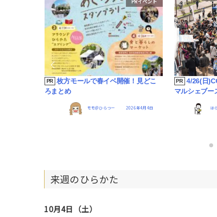
PRイベント
PRイベント
るイベント
枚方モールで春イベ開催！見どこ
4/26(日
PR
PR
ろまとめ
マルシェブー
26年5月13日
モモ＠ひらつー
2026年4月4日
は
来週のひらかた
10月4日（土）