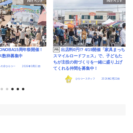
PRイベント
PRイベント
)CONOBA15周年祭開催！
出店料0円!? 4/19開催「家具まっち
PR
ス数枠募集中
スマイルロードフェス」で、子どもた
ちが主役の街づくりを一緒に盛り上げ
らだ＠ひらつー
2026年3月11日
てくれる仲間を募集中！
ひらつースタッフ
2026年2月22日