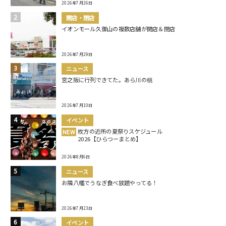
2026年7月26日
開店・閉店
イオンモール久御山の複数店舗が開店＆閉店
2026年7月29日
ニュース
宮之阪に行列できてた。あら川の桃
2026年7月10日
イベント
枚方の近所の夏祭りスケジュール
NEW
2026【ひらつーまとめ】
2026年8月6日
ニュース
お隣八幡でうなぎ食べ放題やってる！
2026年7月23日
イベント