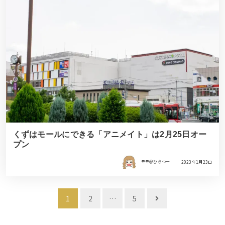
くずはモールにできる「アニメイト」は2月25日オー
プン
モモ＠ひらつー
2023年1月23日
投
1
2
…
5
稿
ナ