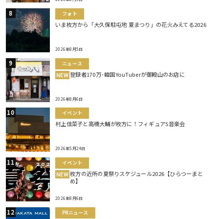
フォト
いま枚方から「大久保駐屯地 夏まつり」の花火みえてる2026
2026年8月5日
ニュース
登録者170万･韓国YouTuberが御殿山のお店に
NEW
2026年8月6日
イベント
村上佳菜子と高橋大輔が枚方に！フィギュアS音楽会
2026年5月24日
イベント
枚方の近所の夏祭りスケジュール2026【ひらつーまと
NEW
め】
2026年8月6日
PRニュース