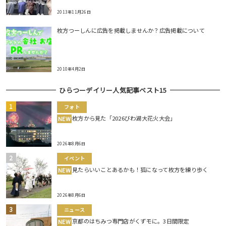
2013年11月26日
枚方つーしんに広告を掲載しませんか？広告掲載について
2010年4月2日
ひらつーデイリー人気記事ベスト15
フォト
枚方から見た「2026びわ湖大花火大会」
NEW
2026年8月6日
イベント
見たらいいことあるかも！狐になって枚方を練り歩く
NEW
2026年8月6日
ニュース
京都のはちみつ専門店がくずモに。3日間限定
NEW