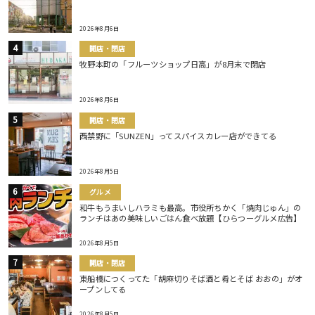
2026年8月6日
開店・閉店
牧野本町の「フルーツショップ日高」が8月末で閉店
2026年8月6日
開店・閉店
西禁野に「SUNZEN」ってスパイスカレー店ができてる
2026年8月5日
グルメ
和牛もうまいしハラミも最高。市役所ちかく「焼肉じゅん」の
ランチはあの美味しいごはん食べ放題【ひらつーグルメ広告】
2026年8月5日
開店・閉店
東船橋につくってた「胡麻切りそば酒と肴とそば おおの」がオ
ープンしてる
2026年8月5日