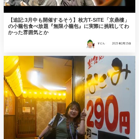
【追記:3月中も開催するそう】枚方T-SITE「京鼎樓」
の小籠包食べ放題『無限小籠包』に実際に挑戦してわ
かった雰囲気とか
すどん
2025年2月15日