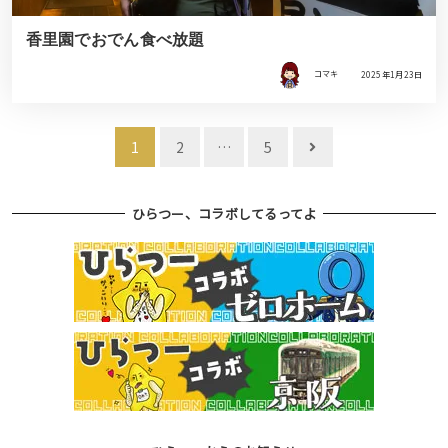
香里園でおでん食べ放題
コマキ
2025年1月23日
投
1
2
…
5
稿
ナ
ひらつー、コラボしてるってよ
ビ
ゲ
ー
シ
ョ
ン