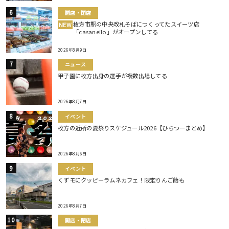
開店・閉店
枚方市駅の中央改札そばにつくってたスイーツ店
NEW
「casaneilo」がオープンしてる
2026年8月9日
ニュース
甲子園に枚方出身の選手が複数出場してる
2026年8月7日
イベント
枚方の近所の夏祭りスケジュール2026【ひらつーまとめ】
2026年8月6日
イベント
くずモにクッピーラムネカフェ！限定りんご飴も
2026年8月7日
開店・閉店