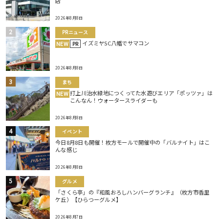
店
2026年8月8日
PRニュース
イズミヤSC八幡でサマコン
NEW
PR
2026年8月8日
まち
打上川治水緑地につくってた水遊びエリア「ポッツァ」は
NEW
こんなん！ウォータースライダーも
2026年8月8日
イベント
今日8月8日も開催！枚方モールで開催中の「バルナイト」はこ
んな感じ
2026年8月8日
グルメ
「さくら亭」の『和風おろしハンバーグランチ』（枚方市香里
ケ丘）【ひらつーグルメ】
2026年8月7日