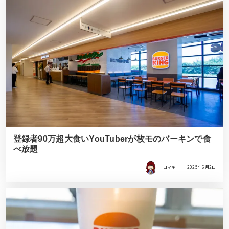
登録者90万超大食いYouTuberが枚モのバーキンで食
べ放題
コマキ
2025年6月2日