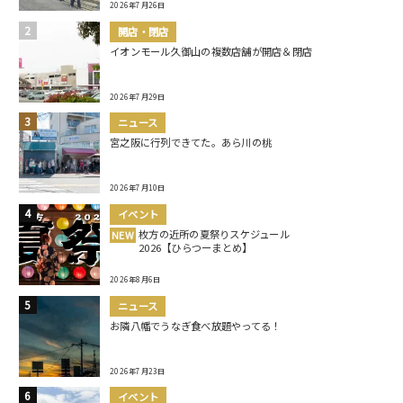
2026年7月26日
開店・閉店
イオンモール久御山の複数店舗が開店＆閉店
2026年7月29日
ニュース
宮之阪に行列できてた。あら川の桃
2026年7月10日
イベント
枚方の近所の夏祭りスケジュール
NEW
2026【ひらつーまとめ】
2026年8月6日
ニュース
お隣八幡でうなぎ食べ放題やってる！
2026年7月23日
イベント