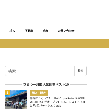
求人
不動産
広告
お問い合わせ
検
検索
索
ひらつー月間人気記事ベスト10
開店・閉店
高槻につくってた「HALO, patissier KAORU
YOSHIDA」がオープンしてる。シロモト出身
世界3位パティシエのお店