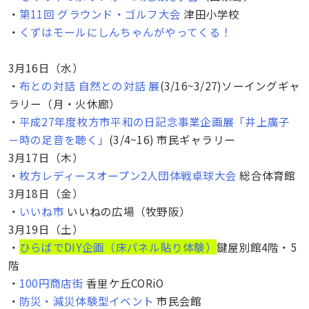
・
第11回 グラウンド・ゴルフ大会
津田小学校
・
くずはモールにしんちゃんがやってくる！
3月16日（水）
・
布との対話 自然との対話 展
(3/16~3/27)ソーイングギャ
ラリー（月・火休廊）
・
平成27年度枚方市平和の日記念事業企画展「井上廣子
－時の足音を聴く」
(3/4~16) 市民ギャラリー
3月17日（木）
・
枚方レディースオープン2人団体戦卓球大会
総合体育館
3月18日（金）
・
いいね市
いいねの広場（牧野阪）
3月19日（土）
・
ひらばでDIY企画（床パネル貼り体験）
鍵屋別館4階・5
階
・
100円商店街
香里ケ丘CORiO
・
防災・減災体験型イベント
市民会館