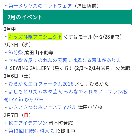
・
第一メリヤスのニットフェア
（津田駅前）
2月のイベント
2月中
・
キッズ体験プロジェクト
くずはモール
(〜2/28まで)
2月3日（水）
・
節分祭
成田山不動尊
・
立ち飲み屋：のれんの表裏には異なる意味がありま
す
SEWING GALLERY（星ヶ丘）
(2/3〜2/14)
※月、火休廊
2月6日（土）
・
ひらかたエコフォーラム2016
メセナひらかた
・
よしもとリズムネタ芸人 みんなでふれあい！ファン感
謝DAY in ひらパー
・
いきいきつなみフェスティバル
津田小学校
2月7日（
日
）
・
枚方アイデアソン
岡本町会館
・
第13回 囲碁将棋大会
招提北中