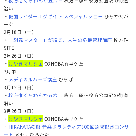
・
枚方宿くらわんか五六市
枚方市駅〜枚方公園駅の街道
沿い
・
仮面ライダーエグゼイド スペシャルショー
ひらかたパ
ーク
2月18日（土）
・
「謝罪マスター」が贈る、人生の危機管理講座
枚方T-
SITE
2月26日（日）
・
けやきマルシェ
CONOBA香里ケ丘
2月中
・
メディカルハーブ講座
ひらば
3月12日（日）
・
枚方宿くらわんか五六市
枚方市駅〜枚方公園駅の街道
沿い
3月26日（日）
・
けやきマルシェ
CONOBA香里ケ丘
・
HIRAKATAの爺 音楽ボランティア300回達成記念コンサ
ート
メセナひらかた