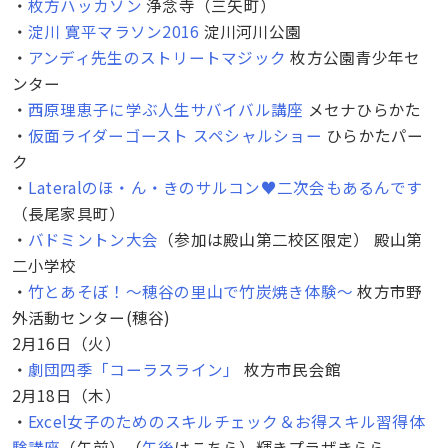
・
枚方ハッカソン
浄念寺（三矢町）
・
淀川 寛平マラソン2016
淀川河川公園
・
アンディ先生のストリートマジック
枚方公園青少年セ
ンター
・
西原理恵子に学ぶ人生サバイバル講座
メセナひらかた
・
仮面ライダーゴースト スペシャルショー
ひらかたパー
ク
・
Lateralのほ・ん・きのサルコン♥二次会もあるんです
（長尾家具町）
・
バドミントン大会
（参加は殿山第二校区限定） 殿山第
二小学校
・
竹とあそぼ！～穂谷の里山で竹炭焼き体験～
枚方市野
外活動センター(穂谷)
2月16日（火）
・
劇団四季「コーラスライン」
枚方市民会館
2月18日（木）
・
Excel女子のためのスキルチェック＆お得スキル習得体
験講座
（午前）（
午後
はこちら）輝きプラザきらら