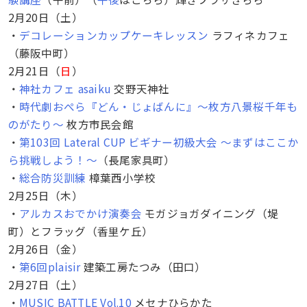
2月20日（土）
・
デコレーションカップケーキレッスン
ラフィネカフェ
（藤阪中町）
2月21日（
日
）
・
神社カフェ asaiku
交野天神社
・
時代劇おぺら『どん・じょばんに』～枚方八景桜千年も
のがたり～
枚方市民会館
・
第103回 Lateral CUP ビギナー初級大会 ～まずはここか
ら挑戦しよう！～
（長尾家具町）
・
総合防災訓練
樟葉西小学校
2月25日（木）
・
アルカスおでかけ演奏会
モガジョガダイニング（堤
町）とフラッグ（香里ケ丘）
2月26日（金）
・
第6回plaisir
建築工房たつみ（田口）
2月27日（土）
・
MUSIC BATTLE Vol.10
メセナひらかた