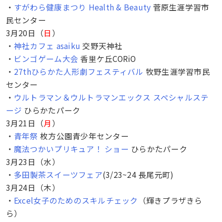
・
すがわら健康まつり Health & Beauty
菅原生涯学習市
民センター
3月20日（
日
）
・
神社カフェ asaiku
交野天神社
・
ビンゴゲーム大会
香里ケ丘CORiO
・
27thひらかた人形劇フェスティバル
牧野生涯学習市民
センター
・
ウルトラマン＆ウルトラマンエックス スペシャルステ
ージ
ひらかたパーク
3月21日（
月
）
・
青年祭
枚方公園青少年センター
・
魔法つかいプリキュア！ ショー
ひらかたパーク
3月23日（水）
・
多田製茶スイーツフェア
(3/23~24 長尾元町)
3月24日（木）
・
Excel女子のためのスキルチェック
（輝きプラザきら
ら）