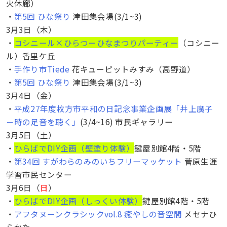
火休廊）
・
第5回 ひな祭り
津田集会場(3/1~3)
3月3日（木）
・
コシニール×ひらつーひなまつりパーティー
（コシニー
ル）香里ケ丘
・
手作り市Tiede
花キューピットみすみ（高野道）
・
第5回 ひな祭り
津田集会場(3/1~3)
3月4日（金）
・
平成27年度枚方市平和の日記念事業企画展「井上廣子
－時の足音を聴く」
(3/4~16) 市民ギャラリー
3月5日（土）
・
ひらばでDIY企画（壁塗り体験）
鍵屋別館4階・5階
・
第34回 すがわらのみのいちフリーマッケット
菅原生涯
学習市民センター
3月6日（
日
）
・
ひらばでDIY企画（しっくい体験）
鍵屋別館4階・5階
・
アフタヌーンクラシックvol.8 癒やしの音空間
メセナひ
らかた