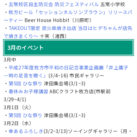
・
五常校区自主防災会 防災フェスティバル
五常小学校
・
枚方ビール「セッションネルソンブラウン」リリースパ
ーティー
Beer House Hobbit（川原町）
・
TAKEOUT限定 炭火串焼き出店 当日はヒデちゃんが店先
で焼きまくり〜
十笑（渚西）
3月のイベント
3月中
・
平成27年度枚方市平和の日記念事業企画展「井上廣子
－時の足音を聴く」
(3/4~16) 市民ギャラリー
・
第5回 ひな祭り
津田集会場(3/1~3)
・
春休みお子様講習
ABCクラフト枚方店(市駅前
3/29~4/1)
3月1日（火）
・
第5回 ひな祭り
津田集会場(3/1~3)
3月2日（水）
・
幸あるふろしき
(3/2~3/13)ソーイングギャラリー（月・