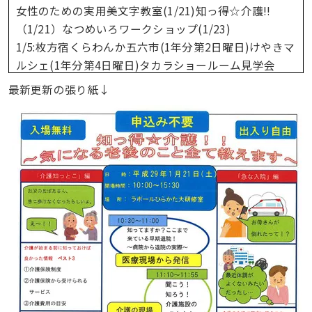
女性のための実用美文字教室(1/21)知っ得☆介護!!
（1/21）なつめいろワークショップ(1/23)
1/5:枚方宿くらわんか五六市(1年分第2日曜日)けやきマ
ルシェ(1年分第4日曜日)タカラショールーム見学会
(1/14)小林幸子コンサート2017バージョン(3/30)枚方
最新更新の張り紙↓
市若者就職活動応援セミナー(1/14)合同企業就職面接
会「枚方市若者しごとマッチングフェスタ」(1/21)
「コミュニケーションを仕事にする！大切なことはな
に？」第8回ひらかたビジネスカフェ(1/22)
12/23:Japanese Modern「襖」〜現代和空間のトータ
ルコーディネート〜(1/5)「謝罪マスター」が贈る、人
生の危機管理講座(2/18)「ソトコト」編集長トークラ
イブ 地域を編集する(2/4)おとなのためのガチで怖い
お面作りワークショップ(2/2)石阪京子さんの奇跡のお
片づけセミナー(1/28)お正月アレンジメント～竹筒を
土台に、生花を使ったお正月のアレンジメント～
(12/27)篳篥（ひちりき）で奏でる、癒しの音楽(1/8)妊