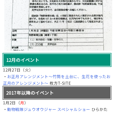
ーコンサート(12/22)LINE MARKET 〜人と人をつな
ぐ〜 ＆東香里マーケット(12/9)追加
12/3:枚方市少年少女合唱団クリスマスコンサート
(12/17)第三回 ブンブンライブ(12/11)クリスマスverジ
ェルキャンドル工作教室(12/4)家族で参加できる！DIY
ワークショップ『ピカピカ泥ダンゴづくり』『珪藻土
塗り体験』(12/11)追加
12/1:SUMAFES（住まフェス）(12/10,11)16帖のスカ
イバルコニーのある家完成見学会(12/3,4)コシニール×
12月のイベント
ひらつーX’masパーティー(12/22)追加
11/29:よどがわ防災まつり(12/10)弁慶すし90分食べ放
12月27日（火）
題(12/5,12,19)和だこを作って遊ぼう！(12/23)琵琶で
・
お正月アレンジメント～竹筒を土台に、生花を使ったお
語る平家物語〜美しくも哀れな女人たち〜(2/5)お坊さ
正月のアレンジメント～
枚方T-SITE
んめくり大会(1/14)こども将棋大会(1/21)Little Glee
2017年以降のイベント
Monster「Joyful Monster」発売記念(12/3)BOYS AND
MEN「威風堂々～B.M.C.A.～」発売記念！(12/4)追加
1月2日（
月
）
11/28:終活セミナー&葬儀相談会(12/4)ゲストハウスと
・
動物戦隊ジュウオウジャー スペシャルショー
ひらかた
いう新しい旅の提案(12/3)増山実トーク＆サイン会