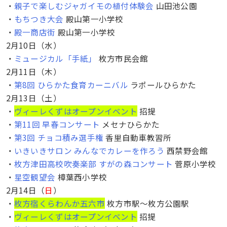
・
親子で楽しむジャガイモの植付体験会
山田池公園
・
もちつき大会
殿山第一小学校
・
殿一商店街
殿山第一小学校
2月10日（水）
・
ミュージカル「手紙」
枚方市民会館
2月11日（木）
・
第8回 ひらかた食育カーニバル
ラポールひらかた
2月13日（土）
・
ヴィーレくずはオープンイベント
招提
・
第11回 早春コンサート
メセナひらかた
・
第3回 チョコ積み選手権
香里自動車教習所
・
いきいきサロン みんなでカレーを作ろう
西禁野会館
・
枚方津田高校吹奏楽部 すがの森コンサート
菅原小学校
・
星空観望会
樟葉西小学校
2月14日（
日
）
・
枚方宿くらわんか五六市
枚方市駅〜枚方公園駅
・
ヴィーレくずはオープンイベント
招提