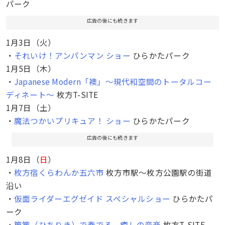
パーク
(12/4)アルバムカフェinひらかたT-SITE(12/5)やってみ
広告の後にも続きます
よう！おむつなし育児(12/9)棕櫚束子作りワークショ
ップ「わたしのたわし」(12/7)若冲にまつわるエトセ
1月3日（火）
トラ(12/11)ナチュラルキッチン アンド「クリスマス
・
それいけ！アンパンマン ショー
ひらかたパーク
リース作り」(12/3)クリスマスランタンを作ろう！
1月5日（木）
(12/3,4)クリスマス クリアキャンドルをつくろう！
・
Japanese Modern「襖」〜現代和空間のトータルコー
(12/3,4)ラッシュ「セクシー手作り大作戦」(12/17)く
ディネート〜
枚方T-SITE
ずはマルシェ(12/24,25)しのぶ先生の親子ヨガ Let’s
1月7日（土）
bodymind training!(12/8)しのぶ先生の 第四期 みんな
・
魔法つかいプリキュア！ ショー
ひらかたパーク
deセラピー体験会(12/8)裂き織り&裂き編み教室 『み
広告の後にも続きます
つまり』 お花アクセサリー/お祝いガーランドin樟葉
(12/14)UVレジンで飾ろう クリスマスチャームin樟葉
1月8日（
日
）
(12/14)Clay小物＆アクセサリー リボンチェーンキーホ
・
枚方宿くらわんか五六市
枚方市駅〜枚方公園駅の街道
ルダーin樟葉(12/14)はじめてのメディカルアロマテラ
沿い
ピー♪〜感染症の季節の自然療法(12/16)第29回 3B体
・
仮面ライダーエグゼイド スペシャルショー
ひらかたパ
操でほかほか元気（12/21）La Tilleulの焼き菓子教室
ーク
シュトーレン風パウンドケーキ編（12/21）しのぶ先生
・
篳篥（ひちりき）で奏でる、癒しの音楽
枚方T-SITE