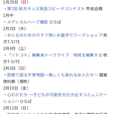
1月29日（
日
）
・
第7回 枚方キッズ英語スピーチコンテスト
市民会館
1月中
・
メディカルハーブ講座
ひらば
2月2日（木）
・
おとなのためのガチで怖いお面作りワークショップ
枚
方T-SITE
2月4日（土）
・
「ソトコト」編集長トークライブ 地域を編集する
枚
方T-SITE
2月5日（
日
）
・
琵琶で語る平家物語〜美しくも哀れな女人たち〜
鍵屋
資料館（堤町）
2月10日（金）
・
心のかたち 〜子どもの可能性を引き出すコミュニケー
ション〜
ひらば
2月12日（日）