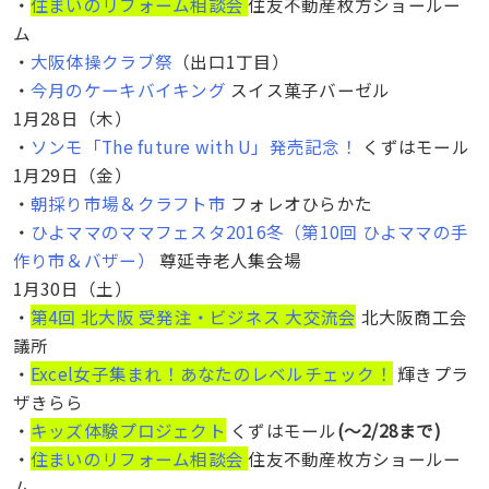
・
住まいのリフォーム相談会
住友不動産枚方ショールー
ム
・
大阪体操クラブ祭
（出口1丁目）
・
今月のケーキバイキング
スイス菓子バーゼル
1月28日（木）
・
ソンモ「The future with U」発売記念！
くずはモール
1月29日（金）
・
朝採り市場＆クラフト市
フォレオひらかた
・
ひよママのママフェスタ2016冬（第10回 ひよママの手
作り市＆バザー）
尊延寺老人集会場
1月30日（土）
・
第4回 北大阪 受発注・ビジネス 大交流会
北大阪商工会
議所
・
Excel女子集まれ！あなたのレベルチェック！
輝きプラ
ザきらら
・
キッズ体験プロジェクト
くずはモール
(〜2/28まで)
・
住まいのリフォーム相談会
住友不動産枚方ショールー
ム