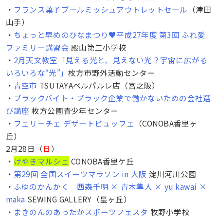
・
フランス菓子ブールミッシュアウトレットセール
（津田
山手）
・
ちょっと早めのひなまつり♥平成27年度 第3回 ふれ愛
ファミリー講習会
殿山第二小学校
・
2月天文教室「見える光と、見えない光？宇宙に広がる
いろいろな“光”」
枚方市野外活動センター
・
青空市
TSUTAYAベルパルレ店（宮之阪）
・
ブラックバイト・ブラック企業で働かないための会社選
び講座
枚方公園青少年センター
・
フェリーチェ デザートビュッフェ
（CONOBA香里ヶ
丘）
2月28日（
日
）
・
けやきマルシェ
CONOBA香里ケ丘
・
第29回 全国スイーツマラソン in 大阪
淀川河川公園
・
ふゆのかんかく 西森千明 × 青木隼人 × yu kawai ×
maka
SEWING GALLERY（星ヶ丘）
・
まきのんのあったかスポーツフェスタ
牧野小学校