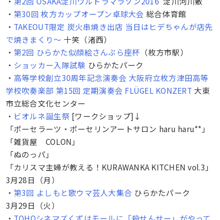
・
第2回 OSAKA淀川ウルトラマラソン2016
淀川河川敷
・
第30回 枚方カップオープン卓球大会
総合体育館
・
TAKEOUT限定 炭火串焼き出店 当日はヒデちゃんが店先
で焼きまくり〜
十笑（渚西）
・
第2回 ひらかた似顔絵さんぷら座杯
（枚方市駅）
・
ショッカー入隊試験
ひらかたパーク
・
高等学校創立30周年記念演奏会 大阪府立枚方津田高等
学校吹奏楽部 第15回 定期演奏会 FLÜGEL KONZERT
大東
市立総合文化センター
・
ビオルネ誕生祭
[ワークショップ]↓
「ポーセラーツ・ポーセリンアートサロン haru haru**」
「雑貨屋 COLON」
「ぬのっパ」
「カリスマ主婦が教える！KURAWANKA KITCHEN vol.3」
3月28日（月）
・
第3回 よしもと歌ウマ芸人大集合
ひらかたパーク
3月29日（火）
・
TOHOシネマズくずはモールに「殺せんせー」がやって