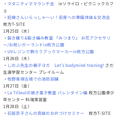
・
マタニティママランチ会
inソライロ・ピクニックカフ
ェ
・
妊婦さんいらっしゃ～い！安産への準備体操＆交流会
枚方T-SITE
1月25日（水）
・
裂き織り&裂き編み教室 『みつまり』 お花アクセサリ
ー/お祝いガーランドin枚方公園
・
UVレジンで飾ろうブックマーカーin枚方公園
1月26日（木）
・
しのぶ先生の親子ヨガ Let’s bodymind training!
さだ
生涯学習センター プレイルーム
・
牧野車塚古墳での消防訓練
1月27日（金）
・
La Tilleulの焼き菓子教室 バレンタイン編
枚方公園青少
年センター 料理実習室
1月28日（土）
・
石阪京子さんの奇跡のお片づけセミナー
枚方T-SITE