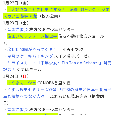
1月22日（金）
・
「大好きなことを仕事にする！」第8回ひらかたビジネ
スカフェ 鍵屋別館
（枚方公園）
1月23日（土）
・
音響講習会
枚方公園青少年センター
・
住まいのリフォーム相談会
住友不動産枚方ショールー
ム
・
移動動物園がやってくる！！
平野小学校
・
今月のケーキバイキング
スイス菓子バーゼル
・
ミライスカート「千年少女～Tin Ton de Schon～」発売
記念！
くずはモール
1月24日（
日
）
・
けやきマルシェ
CONOBA香里ケ丘
・
くずは歴史セミナー 第7弾 「百済の歴史と日本〜朝鮮半
島と樟葉をつなぐ人々」
ふれあい広場あさみ（楠葉朝
日）
・
音響講習会
枚方公園青少年センター