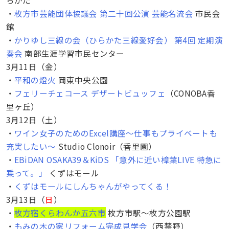
・
枚方市芸能団体協議会 第二十回公演 芸能名流会
市民会
館
・
かりゆし三線の会（ひらかた三線愛好会） 第4回 定期演
奏会
南部生涯学習市民センター
3月11日（金）
・
平和の燈火
岡東中央公園
・
フェリーチェコース デザートビュッフェ
（CONOBA香
里ヶ丘）
3月12日（土）
・
ワイン女子のためのExcel講座～仕事もプライベートも
充実したい～
Studio Clonoir（香里園）
・
EBiDAN OSAKA39＆KiDS 「意外に近い樟葉LIVE 特急に
乗って。」
くずはモール
・
くずはモールにしんちゃんがやってくる！
3月13日（
日
）
・
枚方宿くらわんか五六市
枚方市駅〜枚方公園駅
・
もみの木の家リフォーム完成見学会
（西禁野）