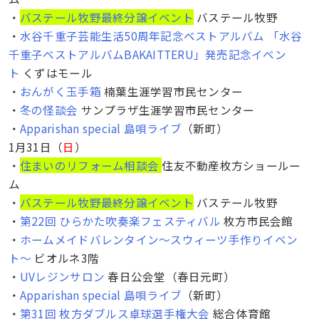
・
バステール牧野最終分譲イベント
バステール牧野
・
水谷千重子芸能生活50周年記念ベストアルバム 「水谷
千重子ベストアルバムBAKAITTERU」発売記念イベン
ト
くずはモール
・
おんがく玉手箱
楠葉生涯学習市民センター
・
冬の怪談会
サンプラザ生涯学習市民センター
・
Apparishan special 島唄ライブ
（新町）
1月31日（
日
）
・
住まいのリフォーム相談会
住友不動産枚方ショールー
ム
・
バステール牧野最終分譲イベント
バステール牧野
・
第22回 ひらかた吹奏楽フェスティバル
枚方市民会館
・
ホームメイドバレンタイン〜スウィーツ手作りイベン
ト〜
ビオルネ3階
・
UVレジンサロン
春日公会堂（春日元町）
・
Apparishan special 島唄ライブ
（新町）
・
第31回 枚方ダブルス卓球選手権大会
総合体育館