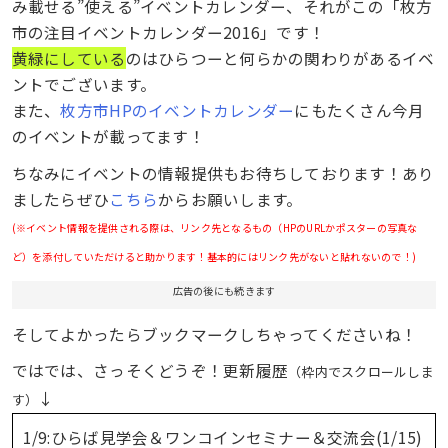
み載せる”使える”イベントカレンダー、それがこの「枚方
市の注目イベントカレンダー2016」です！
黄緑にしている
のはひらつーと何らかの関わりがあるイベ
ントでございます。
また、
枚方市HPのイベントカレンダー
にもたくさん今月
のイベントが載ってます！
ちなみにイベントの情報提供もお待ちしております！あり
ましたらぜひ
こちら
からお願いします。
(※イベント情報を提供される際は、リンク先となるもの（HPのURLかポスターの写真な
ど）を添付していただけると助かります！基本的にはリンク先がないと貼れないので！)
広告の後にも続きます
そしてよかったらブックマークしちゃってくださいね！
ではでは、さっそくどうぞ！更新履歴
（枠内でスクロールしま
↓
す）
1/9:ひらば見学会＆ワンコインセミナー＆交流会(1/15)