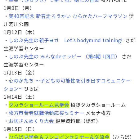
の親子ヨガ Let’s bodymind training!(12/22）マタニ
1月9日（月）
ティママランチ会 inソライロ・ピクニックカフェ
・
第40回記念 新春走ろうかい ひらかたハーフマラソン
淀
（12/26）しのぶ先生の親子ヨガ Let’s bodymind
川河川公園
training!(1/12）しのぶ先生の みんなdeセラピー
1月12日（木）
（1/12）第30回 3B体操でほかほか元気（1/18）マタ
・
しのぶ先生の親子ヨガ Let’s bodymind training!
さだ
ニティママランチ会 inソライロ・ピクニックカフェ
生涯学習センター
（1/23）裂き織り&裂き編み教室 『みつまり』 お花ア
・
しのぶ先生の みんなdeセラピー （第4期 1回目）
さだ
クセサリー/お祝いガーランドin枚方公園(1/25)UVレジ
生涯学習センター
ンで飾ろうブックマーカーin枚方公園(1/25)しのぶ先生
1月13日（金）
の親子ヨガ Let’s bodymind training!(1/26）La
・
心のかたち 〜子どもの可能性を引き出すコミュニケー
Tilleulの焼き菓子教室 バレンタイン編（1/27）追加
ション〜
ひらば
1月14日（土）
・
タカラショールーム見学会
招提タカラショールーム
・
枚方市若者就職活動応援セミナー
メセナ枚方
・
お坊さんめくり大会
鍵屋資料館（堤町）
1月15日（日）
・
ひらば見学会＆ワンコインセミナー＆交流会
（ひらば）