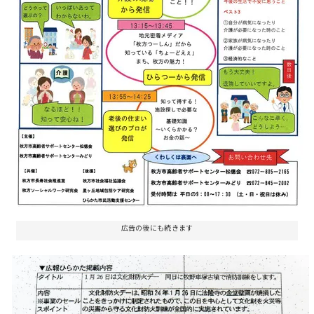
婦さんいらっしゃ～い！安産への準備体操＆交流会
(1/23)クリスマスマーケット(12/23-25)クリスマスラ
イブ(12/24)サンタがやってくる！(12/25)
広告の後にも続きます
12/15:牧野車塚古墳での消防訓練(1/26)追加
12/13:もちつき大会(12/18)防災総合訓練(1/15)招提子
ども食堂(12/21)冬のｺｳﾒｶｰﾆﾊﾞﾙ(12/25)追加
12/12:朝日カルチャーセンターくずは教室 無料体験講
座（12/14）キソラ「クリスマスマジック編みブレスを
作ろう」（12/17）ナチュラルキッチン アンド「しめ
縄飾り作り」（12/21）ストライダー&スケートボード
体験会（12/23-25）追加
広告の後にも続きます
広告の後にも続きます
12/8:森本美紀 ミニライブ＆サイン会(12/9)東海大付属
仰星高等学校・中等部吹奏楽部 クリスマスチャリティ