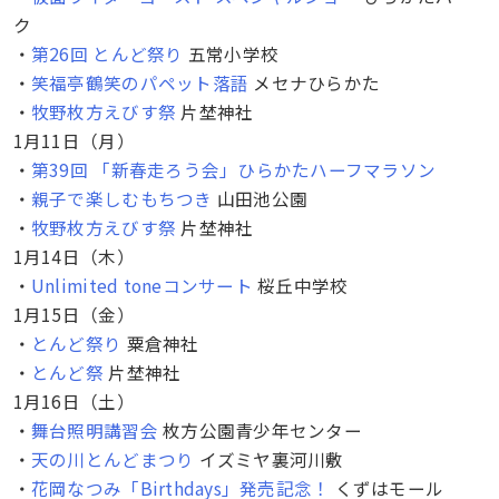
ク
・
第26回 とんど祭り
五常小学校
・
笑福亭鶴笑のパペット落語
メセナひらかた
・
牧野枚方えびす祭
片埜神社
1月11日（月）
・
第39回 「新春走ろう会」ひらかたハーフマラソン
・
親子で楽しむもちつき
山田池公園
・
牧野枚方えびす祭
片埜神社
1月14日（木）
・
Unlimited toneコンサート
桜丘中学校
1月15日（金）
・
とんど祭り
粟倉神社
・
とんど祭
片埜神社
1月16日（土）
・
舞台照明講習会
枚方公園青少年センター
・
天の川とんどまつり
イズミヤ裏河川敷
・
花岡なつみ「Birthdays」発売記念！
くずはモール