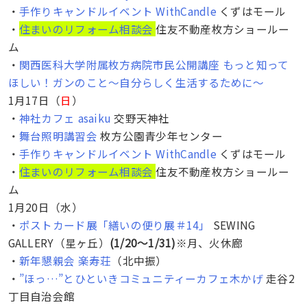
・
手作りキャンドルイベント WithCandle
くずはモール
・
住まいのリフォーム相談会
住友不動産枚方ショールー
ム
・
関西医科大学附属枚方病院市民公開講座 もっと知って
ほしい！ガンのこと〜自分らしく生活するために〜
1月17日（
日
）
・
神社カフェ asaiku
交野天神社
・
舞台照明講習会
枚方公園青少年センター
・
手作りキャンドルイベント WithCandle
くずはモール
・
住まいのリフォーム相談会
住友不動産枚方ショールー
ム
1月20日（水）
・
ポストカード展「繕いの便り展＃14」
SEWING
GALLERY（星ヶ丘）
(1/20〜1/31)
※月、火休廊
・
新年懇親会 楽寿荘
（北中振）
・
”ほっ…”とひといきコミュニティーカフェ木かげ
走谷2
丁目自治会館