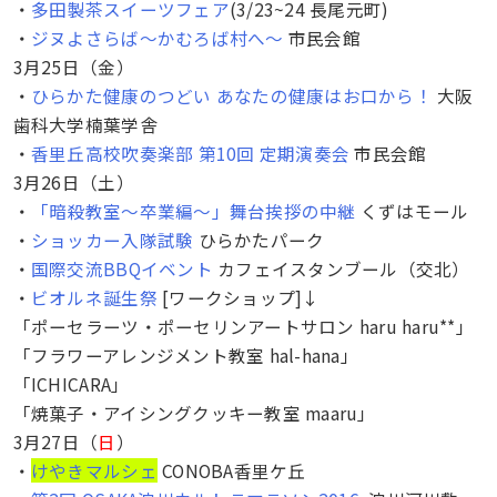
・
多田製茶スイーツフェア
(3/23~24 長尾元町)
・
ジヌよさらば〜かむろば村へ〜
市民会館
3月25日（金）
・
ひらかた健康のつどい あなたの健康はお口から！
大阪
歯科大学楠葉学舎
・
香里丘高校吹奏楽部 第10回 定期演奏会
市民会館
3月26日（土）
・
「暗殺教室～卒業編～」舞台挨拶の中継
くずはモール
・
ショッカー入隊試験
ひらかたパーク
・
国際交流BBQイベント
カフェイスタンブール（交北）
・
ビオルネ誕生祭
[ワークショップ]↓
「ポーセラーツ・ポーセリンアートサロン haru haru**」
「フラワーアレンジメント教室 hal-hana」
「ICHICARA」
「焼菓子・アイシングクッキー教室 maaru」
3月27日（
日
）
・
けやきマルシェ
CONOBA香里ケ丘