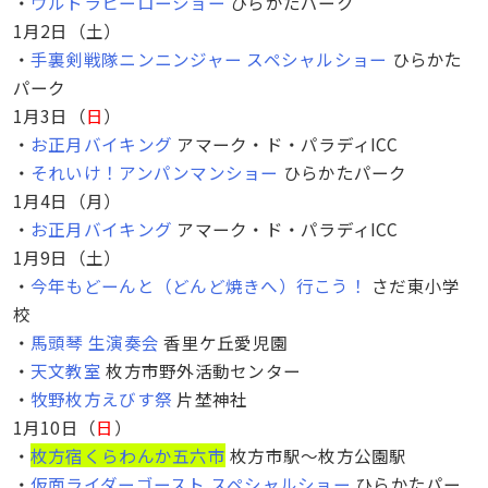
・
ウルトラヒーローショー
ひらかたパーク
1月2日（土）
・
手裏剣戦隊ニンニンジャー スペシャルショー
ひらかた
パーク
1月3日（
日
）
・
お正月バイキング
アマーク・ド・パラディICC
・
それいけ！アンパンマンショー
ひらかたパーク
1月4日（月）
・
お正月バイキング
アマーク・ド・パラディICC
1月9日（土）
・
今年もどーんと（どんど焼きへ）行こう！
さだ東小学
校
・
馬頭琴 生演奏会
香里ケ丘愛児園
・
天文教室
枚方市野外活動センター
・
牧野枚方えびす祭
片埜神社
1月10日（
日
）
・
枚方宿くらわんか五六市
枚方市駅〜枚方公園駅
・
仮面ライダーゴースト スペシャルショー
ひらかたパー