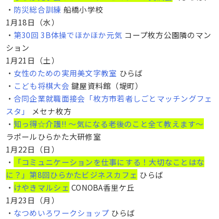
・
防災総合訓練
船橋小学校
1月18日（水）
・
第30回 3B体操でほかほか元気
コープ枚方公園隣のマン
ション
1月21日（土）
・
女性のための実用美文字教室
ひらば
・
こども将棋大会
鍵屋資料館（堤町）
・
合同企業就職面接会「枚方市若者しごとマッチングフェ
スタ」
メセナ枚方
・
知っ得☆介護!! 〜気になる老後のこと全て教えます〜
ラポールひらかた大研修室
1月22日（日）
・
「コミュニケーションを仕事にする！大切なことはな
に？」第8回ひらかたビジネスカフェ
ひらば
・
けやきマルシェ
CONOBA香里ケ丘
1月23日（月）
・
なつめいろワークショップ
ひらば